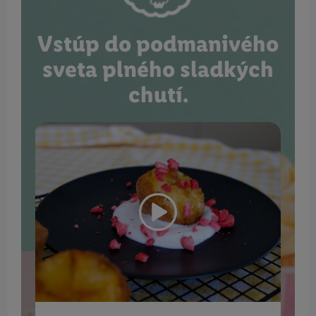
Vstúp do podmanivého
sveta plného sladkých
chutí.