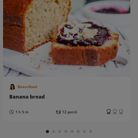
Beautifood
Banana bread
1 h 5 m
12 porcií