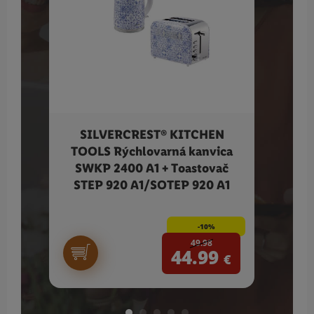
SILVERCREST® KITCHEN
Bi
TOOLS Rýchlovarná kanvica
SWKP 2400 A1 + Toastovač
STEP 920 A1/SOTEP 920 A1
-10%
49.98
44.99
€