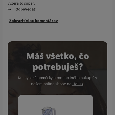
vyzerá to super.
Odpovedať
Zobraziť viac komentárov
Máš všetko, čo
potrebuješ?
Kuchynské pomôcky a mnoho iného nakúpiš v
našom online shope na
Lidl.sk
.