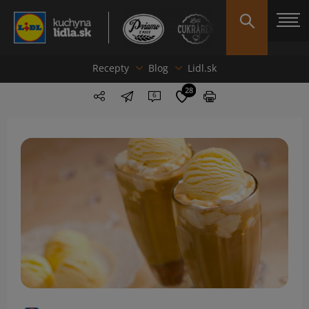
Recepty
Blog
Lidl.sk
28
6