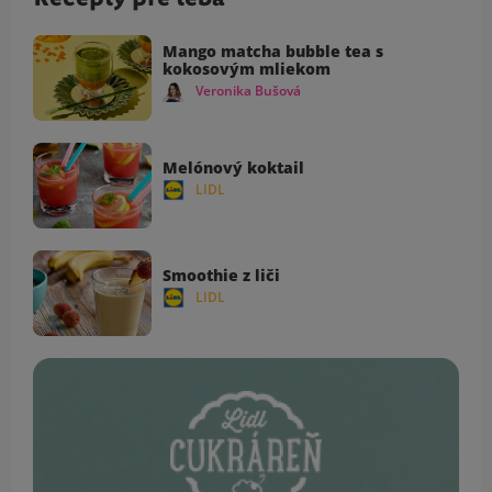
Mango matcha bubble tea s
kokosovým mliekom
Veronika Bušová
Melónový koktail
LIDL
Smoothie z liči
LIDL