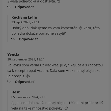
Skvelá polievočka a dosť sýta. 👌
Odpovedať
Kuchyňa Lidla
23. apríl 2023, 21:11
Dobrý deň, ďakujeme za Vám komentár. 😊 Veru, táto
polievka dokáže poriadne zasýtiť.
Odpovedať
Yvetta
30. september 2021, 18:24
Polievku som varila uz viackrat. Je vynikajuca a s radostou
sa k receptu opat vratim. Dala som vsak menej oleja ako
je predpis. 👍
Odpovedať
Hosť
05. november 2024, 21:15
Aj ja som dala oveľa menej oleja… 150ml mi príde príliš
veľa na také množstvo polievky. 🙂