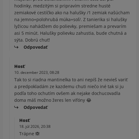
hodinky, medzitým si pripravím stredne husté
zemiakové cestíčko ako na halušky /1 zemiak našúcham
na jemno+polohrubá múka+soľ/. Z tanierika si halušky
lyžicou nahádžem do polievky, premiešam a prevarím
asi 5 minút. Halušky polievku zahustia, bude chutná a
sýta. Dobrú chuť!
Odpovedať
Hosť
10. december 2023, 08:28
Tak to si riadna mantinelka to ani nepíš že nevieš variť
a predpokladám ze kazdemu chuti niečo iné tak si ju
podľa toho ochutím ovšem ak nejake dochucovadla
doma máš možno žeres len vifóny 😂
Odpovedať
Hosť
18. júl 2026, 20:38
Trápne 🙈