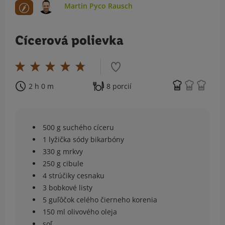
Martin Pyco Rausch
Cícerová polievka
2 h 0 m
8 porcií
500 g suchého cíceru
1 lyžička sódy bikarbóny
330 g mrkvy
250 g cibule
4 strúčiky cesnaku
3 bobkové listy
5 guľôčok celého čierneho korenia
150 ml olivového oleja
soľ