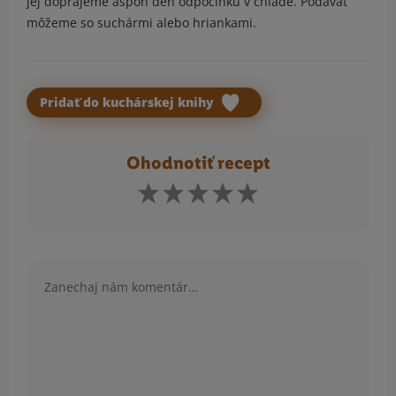
jej doprajeme aspoň deň odpočinku v chlade. Podávať
môžeme so suchármi alebo hriankami.
Pridať do kuchárskej knihy
Ohodnotiť recept
Komentár