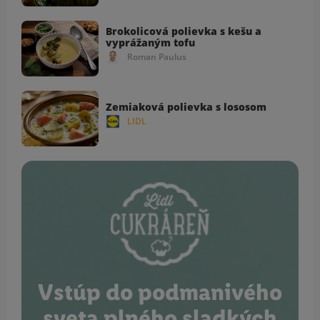
Brokolicová polievka s kešu a
vyprážaným tofu
Roman Paulus
Zemiaková polievka s lososom
LIDL
Vstúp do podmanivého
sveta plného sladkých