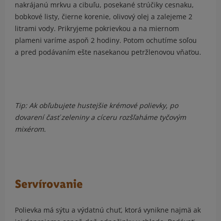
nakrájanú mrkvu a cibuľu, posekané strúčiky cesnaku,
bobkové listy, čierne korenie, olivový olej a zalejeme 2
litrami vody. Prikryjeme pokrievkou a na miernom
plameni varíme aspoň 2 hodiny. Potom ochutíme soľou
a pred podávaním ešte nasekanou petržlenovou vňaťou.
Tip: Ak obľubujete hustejšie krémové polievky, po
dovarení časť zeleniny a cíceru rozšľaháme tyčovým
mixérom.
Servírovanie
Polievka má sýtu a výdatnú chuť, ktorá vynikne najmä ak