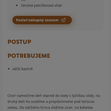
čerstvá petržlenová vňať
Poslať nákupný zoznam
POSTUP
POTREBUJEME
väčší kastról
Cícer namočíme deň vopred do vody s lyžičkou sódy, na
druhý deň ho scedíme a prepláchneme pod tečúcou
vodou. Do väčšieho hrnca vložíme cícer, na kolieska