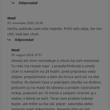
Odpovedať
Hosť
02. november 2020, 20:39
Horšiu polievku som ešte nejedla. Príliš veľa oleja, len ten
cítiť. Inak bez chuti.
Odpovedať
Hosť
09. august 2024, 07:51
olivový ani mne nesmakuje a cibulu by som orestovat.
Tu más iný recpet napr. z pravda:Prebratý a umytý
cícer si namočím na 24 hodín, pred prípravou vodu
zlejem, prepláchnem a dám do hrnca variť asi na dve
hodiny. Po danom čase si pokrájam cibuľku na drobno,
podusím ju na masti do sklovita a pridám nastrúhané
mrkvy, podusím asi 10 minút a zalejem cícerom aj s
vodou, v ktorej sa varil. Teraz som pridala hubový
bujón, ale môže sa iba soľ, peper, saturejka alebo
majorán pred dokončením. Povarím ešte asi pol