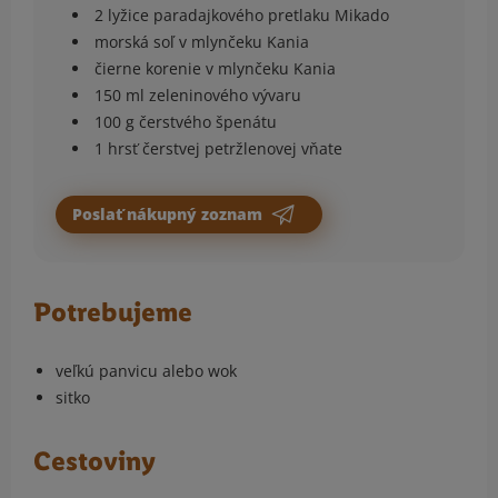
2 lyžice paradajkového pretlaku Mikado
morská soľ v mlynčeku Kania
čierne korenie v mlynčeku Kania
150 ml zeleninového vývaru
100 g čerstvého špenátu
1 hrsť čerstvej petržlenovej vňate
Poslať nákupný zoznam
Potrebujeme
veľkú panvicu alebo wok
sitko
Cestoviny