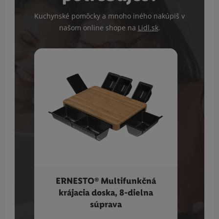
Kuchynské pomôcky a mnoho iného nakúpiš v
našom online shope na
Lidl.sk
.
ERNESTO® Multifunkčná
GR
krájacia doska, 8-dielna
rú
súprava