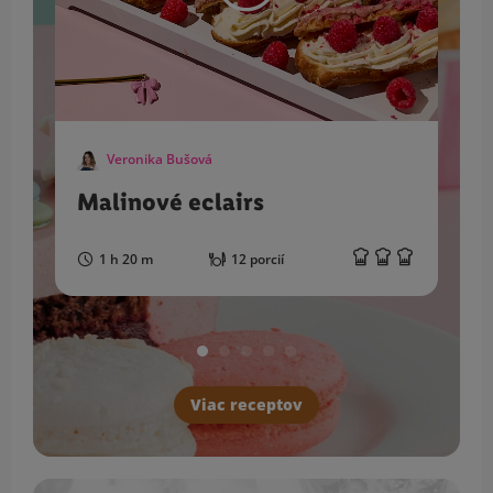
Veronika Bušová
Malinové eclairs
1 h 20 m
12 porcií
Viac receptov