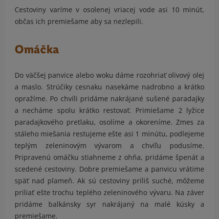
Cestoviny varíme v osolenej vriacej vode asi 10 minút,
občas ich premiešame aby sa nezlepili.
Omáčka
Do väčšej panvice alebo woku dáme rozohriať olivový olej
a maslo. Strúčiky cesnaku nasekáme nadrobno a krátko
opražíme. Po chvíli pridáme nakrájané sušené paradajky
a necháme spolu krátko restovať. Primiešame 2 lyžice
paradajkového pretlaku, osolíme a okoreníme. Zmes za
stáleho miešania restujeme ešte asi 1 minútu, podlejeme
teplým zeleninovým vývarom a chvíľu podusíme.
Pripravenú omáčku stiahneme z ohňa, pridáme špenát a
scedené cestoviny. Dobre premiešame a panvicu vrátime
späť nad plameň. Ak sú cestoviny príliš suché, môžeme
priliať ešte trochu teplého zeleninového vývaru. Na záver
pridáme balkánsky syr nakrájaný na malé kúsky a
premiešame.