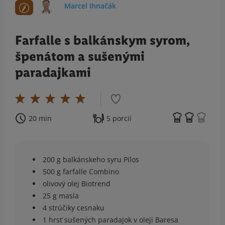
Marcel Ihnačák
Farfalle s balkánskym syrom,
špenátom a sušenými
paradajkami
20 min
5 porcií
200 g balkánskeho syru Pilos
500 g farfalle Combino
olivový olej Biotrend
25 g masla
4 strúčiky cesnaku
1 hrsť sušených paradajok v oleji Baresa