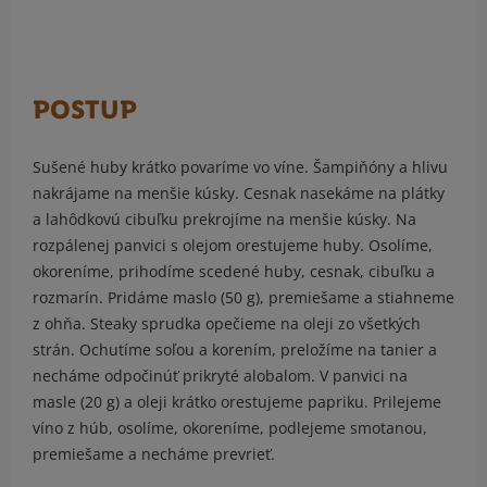
POSTUP
Sušené huby krátko povaríme vo víne. Šampiňóny a hlivu
nakrájame na menšie kúsky. Cesnak nasekáme na plátky
a lahôdkovú cibuľku prekrojíme na menšie kúsky. Na
rozpálenej panvici s olejom orestujeme huby. Osolíme,
okoreníme, prihodíme scedené huby, cesnak, cibuľku a
rozmarín. Pridáme maslo (50 g), premiešame a stiahneme
z ohňa. Steaky sprudka opečieme na oleji zo všetkých
strán. Ochutíme soľou a korením, preložíme na tanier a
necháme odpočinúť prikryté alobalom. V panvici na
masle (20 g) a oleji krátko orestujeme papriku. Prilejeme
víno z húb, osolíme, okoreníme, podlejeme smotanou,
premiešame a necháme prevrieť.