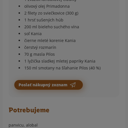
olivový olej Primadonna
2 filety zo sviečkovice (300 g)
1 hrsť sušených húb
200 ml bieleho suchého vína
soľ Kania
čierne mleté korenie Kania
čerstvý rozmarín
70 g masla Pilos
1 lyžička sladkej mletej papriky Kania
150 ml smotany na šľahanie Pilos (40 %)
Poslať nákupný zoznam
Potrebujeme
panvicu, alobal