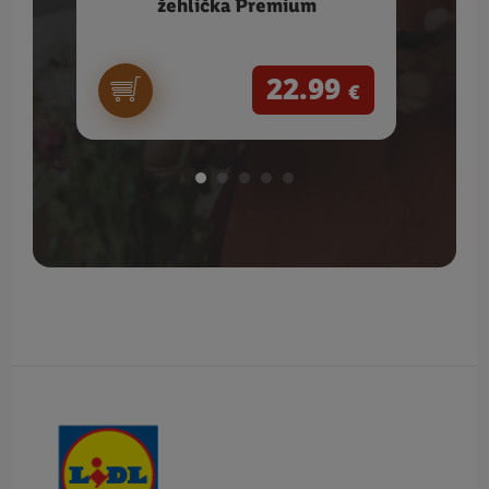
žehlička Premium
22.99
€
Obsah bočného panela