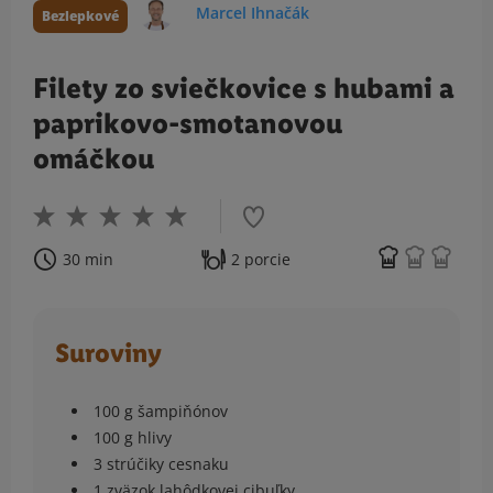
Marcel Ihnačák
Bezlepkové
Filety zo sviečkovice s hubami a
paprikovo-smotanovou
omáčkou
30 min
2 porcie
Suroviny
100 g šampiňónov
100 g hlivy
3 strúčiky cesnaku
1 zväzok lahôdkovej cibuľky