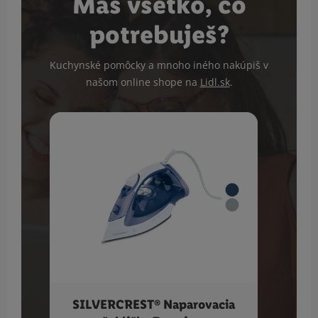
Máš všetko, čo
potrebuješ?
Kuchynské pomôcky a mnoho iného nakúpiš v
našom online shope na
Lidl.sk
.
SILVERCREST® Naparovacia