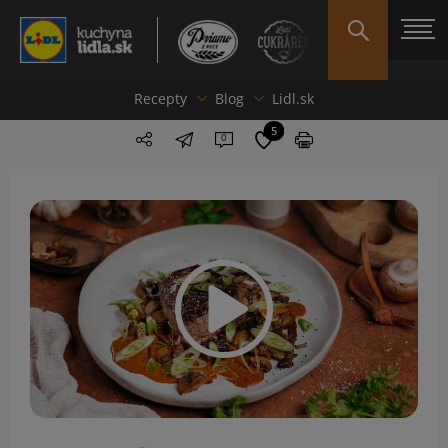
Recepty
Blog
Lidl.sk
5
0