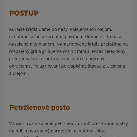
POSTUP
Kuracie krídla dáme do misy. Polejeme ich olejom,
ochutíme soľou a korením, posypeme kôrou z citróna a
nasekaným tymianom. Namarinované krídla preložíme na
rozpálený gril a grilujeme cca 12 minút. Počas celej doby
grilovania krídla kontrolujeme a podľa potreby
obraciame. Po ugrilovaní pokvapkáme šťavou z ½ citróna
a olejom.
Petržlenové pesto
V mixéri rozmixujeme petržlenovú vňať, orestované plátky
mandlí, nastrúhaný parmezán, ochutíme soľou,