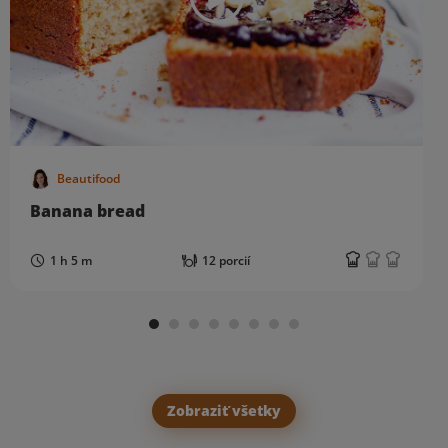
Beautifood
Banana bread
1 h 5 m
12 porcií
Zobraziť všetky