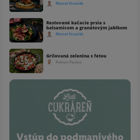
Marcel Ihnačák
Restované kačacie prsia s
balsamicom a granátovým jablkom
Marcel Ihnačák
Grilovaná zelenina s fetou
Roman Paulus
Vstúp do podmanivého