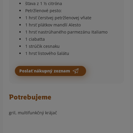
šťava z 1 ½ citróna
Petržlenové pesto:
1 hrsť čerstvej petržlenovej vňate
1 hrsť plátkov mandlí Alesto
1 hrsť nastrúhaného parmezánu Italiamo
1 ciabatta
1 strúčik cesnaku
1 hrsť listového šalátu
Poslať nákupný zoznam
Potrebujeme
gril, multifunkčný krájač