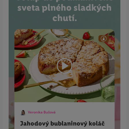
sveta plného sladkých
chutí.
Veronika Bušová
Jahodový bublaninový koláč