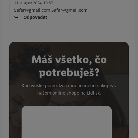
11. august 2024, 19:57
Safar@gmail.com Safar@gmail.com
Odpovedať
Máš všetko, čo
potrebuješ?
Kuchynské pomôcky a mnoho iného nakúpiš v
našom online shope na
Lidl.sk
.