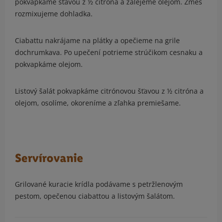
pokvapkáme šťavou z ½ citróna a zalejeme olejom. Zmes
rozmixujeme dohladka.
Ciabattu nakrájame na plátky a opečieme na grile
dochrumkava. Po upečení potrieme strúčikom cesnaku a
pokvapkáme olejom.
Listový šalát pokvapkáme citrónovou šťavou z ½ citróna a
olejom, osolíme, okoreníme a zľahka premiešame.
Servírovanie
Grilované kuracie krídla podávame s petržlenovým
pestom, opečenou ciabattou a listovým šalátom.