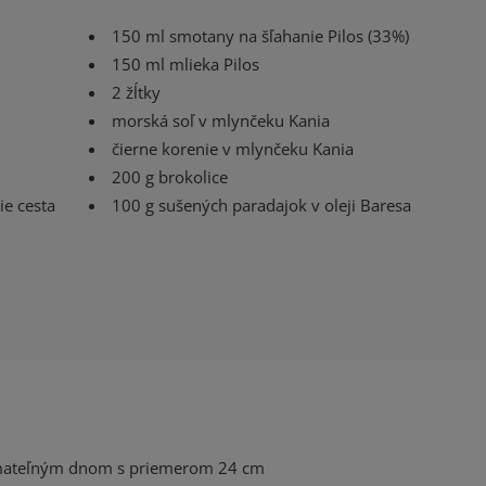
150 ml smotany na šľahanie Pilos (33%)
150 ml mlieka Pilos
2 žĺtky
morská soľ v mlynčeku Kania
čierne korenie v mlynčeku Kania
200 g brokolice
ie cesta
100 g sušených paradajok v oleji Baresa
ímateľným dnom s priemerom 24 cm