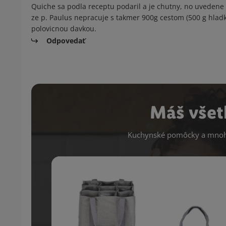
Quiche sa podla receptu podaril a je chutny, no uvedene 
ze p. Paulus nepracuje s takmer 900g cestom (500 g hladke
polovicnou davkou.
Odpovedať
Máš všet
Kuchynské pomôcky a mnoho