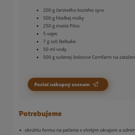
200 g čerstvého kozieho syra
500 g hladkej múky
250 g masla Pilos
5 vajec
7 g soli Belbake
50 ml vody
500 g sušenej šošovice Cornfarm na zaťažen
Poslať nákupný zoznam
Potrebujeme
okrúhlu formu na pečenie s vlnitým okrajom a odn