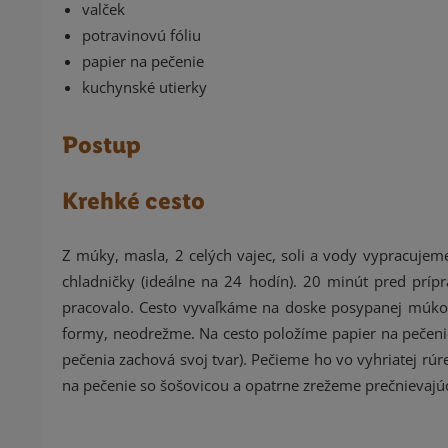
valček
potravinovú fóliu
papier na pečenie
kuchynské utierky
Postup
Krehké cesto
Z múky, masla, 2 celých vajec, soli a vody vypracujem
chladničky (ideálne na 24 hodín). 20 minút pred príp
pracovalo. Cesto vyvaľkáme na doske posypanej múkou 
formy, neodrežme. Na cesto položíme papier na pečenie
pečenia zachová svoj tvar). Pečieme ho vo vyhriatej rú
na pečenie so šošovicou a opatrne zrežeme prečnievajúc