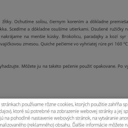
2 žĺtky. Ochutíme soľou, čiernym korením a dôkladne premieš
äkka. Scedíme a dôkladne osušíme utierkami. Osušené ružičky 
 nakrájame na menšie kúsky. Brokolicu, paradajky a kozí sy
jíčkovou zmesou. Quiche pečieme vo vyhriatej rúre pri 160 °C 
evyhadzujte. Môžete ju na takéto pečenie použiť opakovane. Po v
stránkach používame rôzne cookies, ktorých použitie zahŕňa sp
ajov), ktoré sú potrebné na zobrazenie webovej stránky a jej s
ú na pohodlné nastavenie webových stránok, na vytváranie anony
nalizovaného (reklamného) obsahu. Ďalšie informácie môžete n