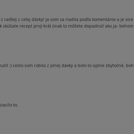
 z radšej z celej dávky! Ja som sa riadila podľa komentárov a je síce
 ak skúšate recept prvý krát (inak to môžete dopadnúť ako ja- beho
util :) cesto som robila z plnej dávky a bolo to úplne zbytočné, boh
tacilo to.