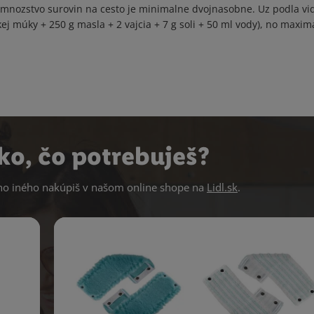
mnozstvo surovin na cesto je minimalne dvojnasobne. Uz podla vide
j múky + 250 g masla + 2 vajcia + 7 g soli + 50 ml vody), no maxim
ko, čo potrebuješ?
 iného nakúpiš v našom online shope na
Lidl.sk
.