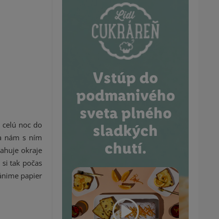
Vstúp do
podmanivého
sveta plného
 celú noc do
sladkých
sa nám s ním
chutí.
ahuje okraje
si tak počas
ránime papier