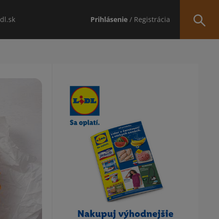
idl.sk
Prihlásenie
/ Registrácia
Obsah bočného panela