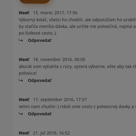
Hosť
15. marec 2017, 17:56
Výborný koláč, všetci ho chválili, ale odporúčam ho urobiť
by stačila menšia dávka, ale určite nie polovičná, najmä
po lístkové cesto..).
Odpovedať
Hosť
18. november 2016, 00:05
akurát som vytiahla z rúry, vyzerá výborne, ešte aby tak ch
polovica!
Odpovedať
Hosť
17. september 2016, 17:57
velmi nam chutilo :) robili sme cesto z polovicnej davky a s
Odpovedať
Hosť
21. júl 2016, 16:52