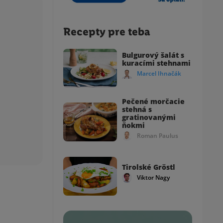
Recepty pre teba
Bulgurový šalát s
kuracími stehnami
Marcel Ihnačák
Pečené morčacie
stehná s
gratinovanými
ňokmi
Roman Paulus
Tirolské Gröstl
Viktor Nagy