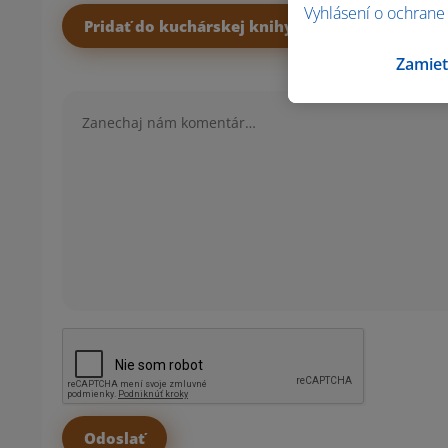
Vyhlásení o ochrane
Pridať do kuchárskej knihy
Zamiet
Komentár