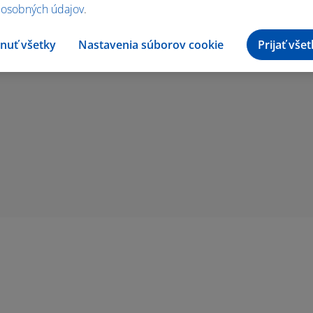
 osobných údajov
.
Ohodnotiť recept
nuť všetky
Nastavenia súborov cookie
Prijať vše