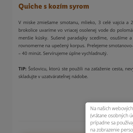
Quiche s kozím syrom
V miske zmiešame smotanu, mlieko, 3 celé vajcia a 
brokolice uvaríme vo vriacej osolenej vode do polom
menšie kúsky. Sušené paradajky scedíme, osušíme a
rovnomerne na upečený korpus. Prelejeme smotanovo-va
– 40 minút. Servírujeme úplne vychladnutý.
TIP:
Šošovicu, ktorú ste použili na zaťaženie cesta, n
skladujte v uzatvárateľnej nádobe.
Na našich webových 
(vrátane osobných úd
prípadne sa používaj
na zobrazenie perso