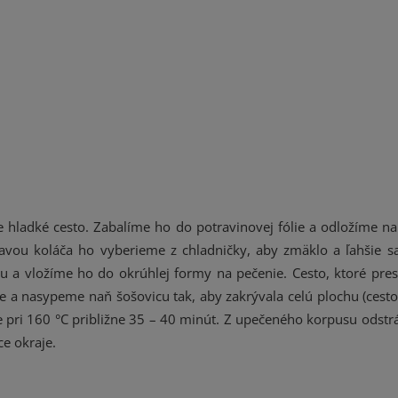
e hladké cesto. Zabalíme ho do potravinovej fólie a odložíme na
ravou koláča ho vyberieme z chladničky, aby zmäklo a ľahšie 
a vložíme ho do okrúhlej formy na pečenie. Cesto, ktoré pres
 a nasypeme naň šošovicu tak, aby zakrývala celú plochu (cesto 
re pri 160 °C približne 35 – 40 minút. Z upečeného korpusu odst
e okraje.