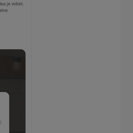
a je vidiet,
alne