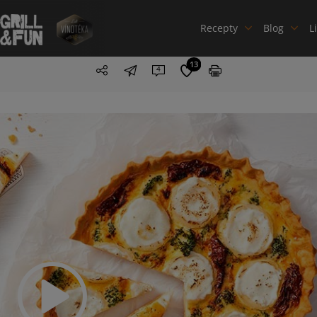
Recepty
Blog
L
13
4