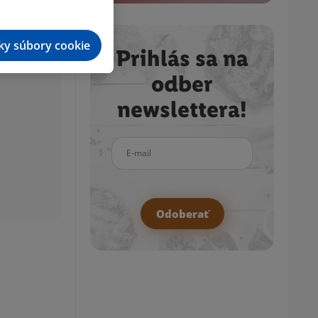
tky súbory cookie
Prihlás sa na
odber
newslettera!
E-mail
Odoberať