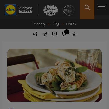
Recepty
Blog
Lidl.sk
8
1