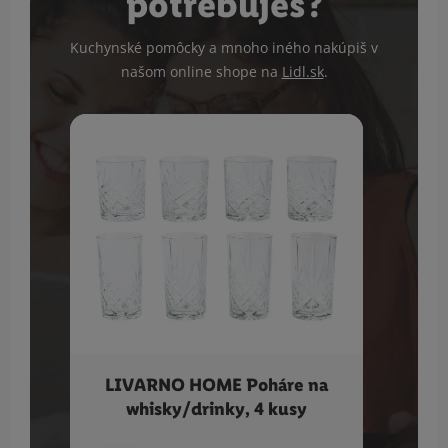
potrebuješ?
Kuchynské pomôcky a mnoho iného nakúpiš v
našom online shope na
Lidl.sk
.
LIVARNO HOME Poháre na
SI
whisky/drinky, 4 kusy