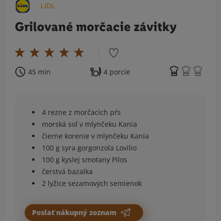
LIDL
Grilované morčacie závitky
45 min
4 porcie
4 rezne z morčacích pŕs
morská soľ v mlynčeku Kania
čierne korenie v mlynčeku Kania
100 g syra gorgonzola Lovilio
100 g kyslej smotany Pilos
čerstvá bazalka
2 lyžice sezamových semienok
Poslať nákupný zoznam