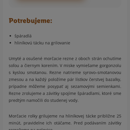
Potrebujeme:
špáradlá
hliníkovú tácku na grilovanie
Umyté a osušené morčacie rezne z oboch strán ochutíme
soľou a čiernym korením. V miske vymiešame gorgonzolu
s kyslou smotanou. Rezne natrieme syrovo–smotanovou
zmesou a na každý položíme pár lístkov čerstvej bazalky,
prípadne môžeme posypať aj sezamovými semienkami.
Rezne zrolujeme a závitky spojíme špáradlami, ktoré sme
predtým namočili do studenej vody.
Morčacie rolky grilujeme na hliníkovej tácke približne 25
minút, pravidelne ich otáčame. Pred podávaním závitky
rozrežeme na polovice.