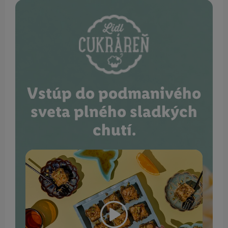
Vstúp do podmanivého
sveta plného sladkých
chutí.