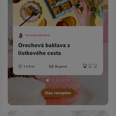
Veronika Bušová
Orechová baklava z
lístkového cesta
1 h 0 m
36 porcií
Viac receptov