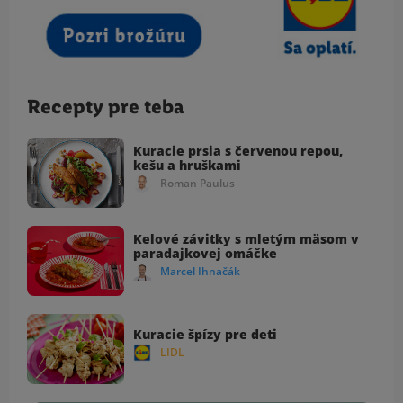
Recepty pre teba
Kuracie prsia s červenou repou,
kešu a hruškami
Roman Paulus
Kelové závitky s mletým mäsom v
paradajkovej omáčke
Marcel Ihnačák
Kuracie špízy pre deti
LIDL