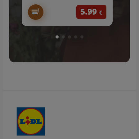
5.99
€
Obsah bočného panela