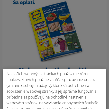
Na našich webových stránkach používame rôzne
cookies, ktorých použitie zahŕňa spracúvanie údajov
(vrátane osobných údajov), ktoré sú potrebné na
zobrazenie webovej stránky a jej správne fungovanie,
prípadne sa používajú na pohodlné nastavenie
webových stránok, na vytváranie anonymných štatistík,
či na zobrazenie personalizovaného (reklamného)