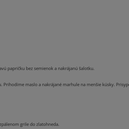
pľavú papričku bez semienok a nakrájanú šalotku.
 Prihodíme maslo a nakrájané marhule na menšie kúsky. Prisyp
zpálenom grile do zlatohneda.