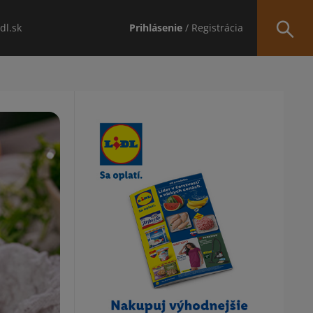
idl.sk
Prihlásenie
/ Registrácia
Obsah bočného panela