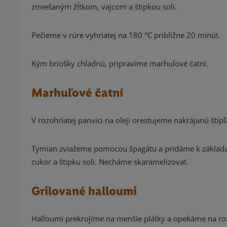
zmiešaným žĺtkom, vajcom a štipkou soli.
Pečieme v rúre vyhriatej na 180 °C približne 20 minút.
Kým briošky chladnú, pripravíme marhuľové čatní.
Marhuľové čatní
V rozohriatej panvici na oleji orestujeme nakrájanú šti
Tymian zviažeme pomocou špagátu a pridáme k základu.
cukor a štipku soli. Necháme skaramelizovať.
Grilované halloumi
Halloumi prekrojíme na menšie plátky a opekáme na ro