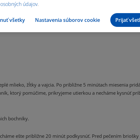
 osobných údajov
.
nuť všetky
Nastavenia súborov cookie
Prijať vše
lé mlieko, žĺtky a vajcia. Po približne 5 minútach miesenia prid
hník, ktorý pomúčime, prikryjeme utierkou a necháme kysnúť prib
nich bochníky.
echáme ešte približne 20 minút podkysnúť. Pred pečením briošky