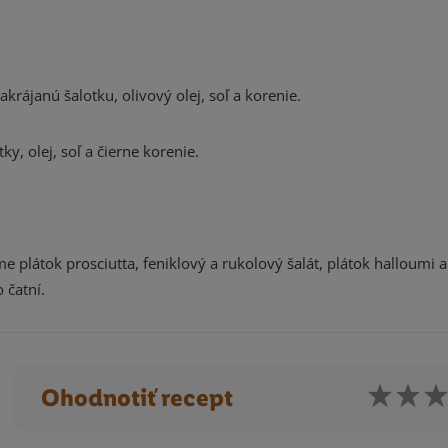
krájanú šalotku, olivový olej, soľ a korenie.
y, olej, soľ a čierne korenie.
plátok prosciutta, feniklový a rukolový šalát, plátok halloumi 
 čatní.
Ohodnotiť recept