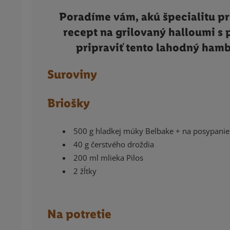
Poradíme vám, akú špecialitu pr
recept na grilovaný halloumi s
pripraviť tento lahodný hamb
Suroviny
Briošky
500 g hladkej múky Belbake + na posypanie
40 g čerstvého droždia
200 ml mlieka Pilos
2 žĺtky
Na potretie