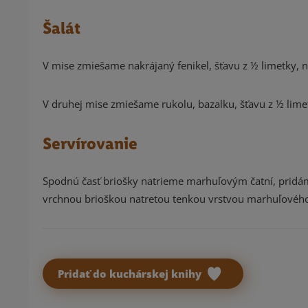
Šalát
V mise zmiešame nakrájaný fenikel, šťavu z ½ limetky, na
V druhej mise zmiešame rukolu, bazalku, šťavu z ½ limetk
Servírovanie
Spodnú časť briošky natrieme marhuľovým čatní, pridáme 
vrchnou brioškou natretou tenkou vrstvou marhuľového
Pridať do kuchárskej knihy