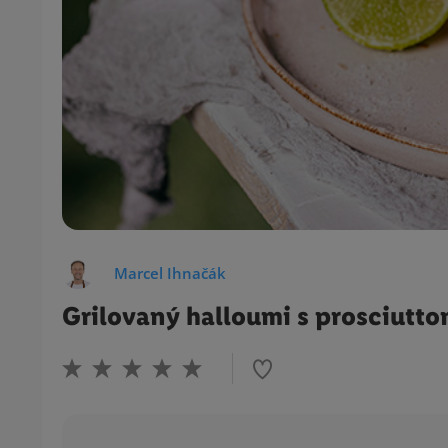
Marcel Ihnačák
Grilovaný halloumi s prosciutt