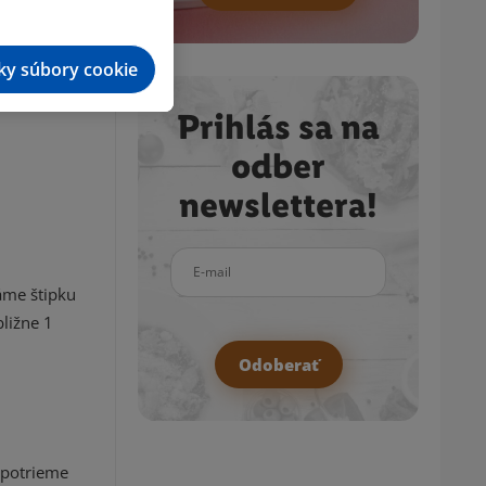
tky súbory cookie
Prihlás sa na
odber
newslettera!
E-mail
áme štipku
ližne 1
Odoberať
 potrieme