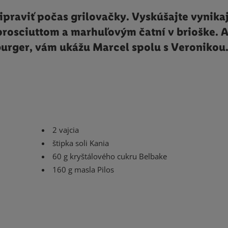
ipraviť počas grilovačky. Vyskúšajte vynika
 prosciuttom a marhuľovým čatní v brioške. 
urger, vám ukážu Marcel spolu s Veronikou
2 vajcia
štipka soli Kania
60 g kryštálového cukru Belbake
160 g masla Pilos