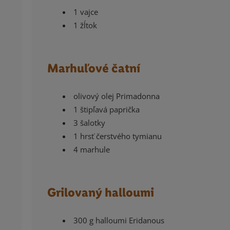
1 vajce
1 žĺtok
Marhuľové čatní
olivový olej Primadonna
1 štipľavá paprička
3 šalotky
1 hrsť čerstvého tymianu
4 marhule
Grilovaný halloumi
300 g halloumi Eridanous