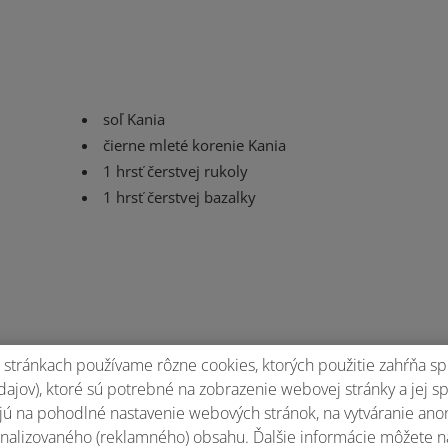
soľ Kania
čierne mleté korenie Kania
1 hrsť čerstvej rukoly
1 hrsť čerstvej bazalky
stránkach používame rôzne cookies, ktorých použitie zahŕňa sp
ajov), ktoré sú potrebné na zobrazenie webovej stránky a jej s
ú na pohodlné nastavenie webových stránok, na vytváranie anony
nalizovaného (reklamného) obsahu. Ďalšie informácie môžete n