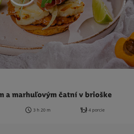
om a marhuľovým čatní v brioške
3 h 20 m
4 porcie