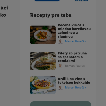
júci
Ako
Recepty pre teba
.
Pečené kurča s
mladou koreňovou
zeleninou a
slaninou
Marcel Ihnačák
Filety zo pstruha
so špenátom a
zemiakmi
Roman Paulus
Králik na víne s
tekvicou hokkaido
Marcel Ihnačák