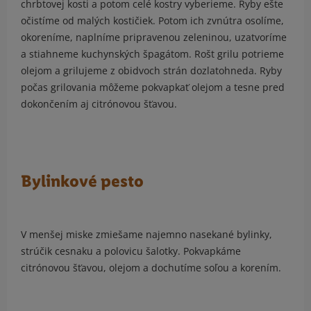
chrbtovej kosti a potom celé kostry vyberieme. Ryby ešte
očistíme od malých kostičiek. Potom ich zvnútra osolíme,
okoreníme, naplníme pripravenou zeleninou, uzatvoríme
a stiahneme kuchynských špagátom. Rošt grilu potrieme
olejom a grilujeme z obidvoch strán dozlatohneda. Ryby
počas grilovania môžeme pokvapkať olejom a tesne pred
dokončením aj citrónovou šťavou.
Bylinkové pesto
V menšej miske zmiešame najemno nasekané bylinky,
strúčik cesnaku a polovicu šalotky. Pokvapkáme
citrónovou šťavou, olejom a dochutíme soľou a korením.