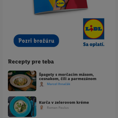
Recepty pre teba
Špagety s morčacím mäsom,
cesnakom, čili a parmezánom
Marcel Ihnačák
Kurča v zelerovom kréme
Roman Paulus