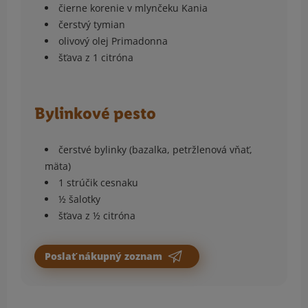
čierne korenie v mlynčeku Kania
čerstvý tymian
olivový olej Primadonna
šťava z 1 citróna
Bylinkové pesto
čerstvé bylinky (bazalka, petržlenová vňať,
mäta)
1 strúčik cesnaku
½ šalotky
šťava z ½ citróna
Poslať nákupný zoznam