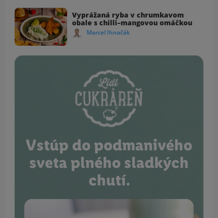
Vyprážaná ryba v chrumkavom
obale s chilli–mangovou omáčkou
Marcel Ihnačák
Vstúp do podmanivého
sveta plného sladkých
chutí.