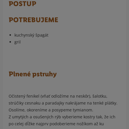
POSTUP
POTREBUJEME
kuchynský špagát
gril
Plnené pstruhy
Očistený fenikel (vňať odložíme na neskôr), šalotku,
strúčiky cesnaku a paradajky nakrájame na tenké plátky.
Osolíme, okoreníme a posypeme tymianom.
Z umytých a osušených rýb vyberieme kostry tak, že ich
po celej dĺžke najprv podoberieme nožíkom až ku