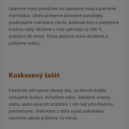
Opečené mäso preložíme do zapekacej misy a potrieme
marinádou. Okolo prilejeme ochutené paradajky,
poukladáme nakrájanú cibuľu, bobkové listy a podlejeme
trochou vody. Pečieme v rúre vyhriatej na 200 °C
približne 90 minút. Počas pečenia mäso obrátime a
polejeme vodou.
Kuskusový šalát
V kastróle zohrejeme olivový olej, na ktorom krátko
restujeme kuskus. Ochutíme soľou. Zalejeme vriacou
vodou alebo vývarom približne 1 cm nad jeho hladinu,
premiešame, stiahneme z ohňa a pod pokrievkou
necháme odstáť približne 10 minút.