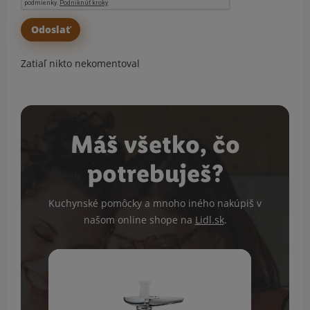
Zatiaľ nikto nekomentoval
Máš všetko, čo
potrebuješ?
Kuchynské pomôcky a mnoho iného nakúpiš v
našom online shope na
Lidl.sk
.