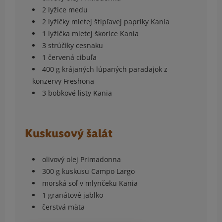
2 lyžice medu
2 lyžičky mletej štipľavej papriky Kania
1 lyžička mletej škorice Kania
3 strúčiky cesnaku
1 červená cibuľa
400 g krájaných lúpaných paradajok z
konzervy Freshona
3 bobkové listy Kania
Kuskusový šalát
olivový olej Primadonna
300 g kuskusu Campo Largo
morská soľ v mlynčeku Kania
1 granátové jablko
čerstvá mäta