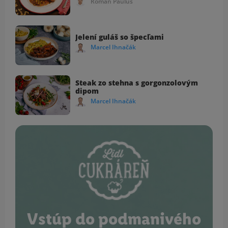
Roman Paulus
Jelení guláš so špecľami
Marcel Ihnačák
Steak zo stehna s gorgonzolovým
dipom
Marcel Ihnačák
Vstúp do podmanivého