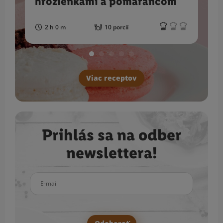
hrozienkami a pomarančom
2 h 0 m
10 porcií
Viac receptov
Prihlás sa na odber
newslettera!
E-mail