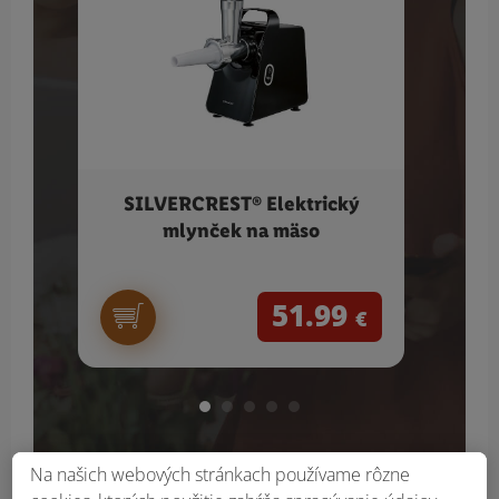
SILVERCREST® Elektrický
SI
mlynček na mäso
hl
51.99
€
Na našich webových stránkach používame rôzne