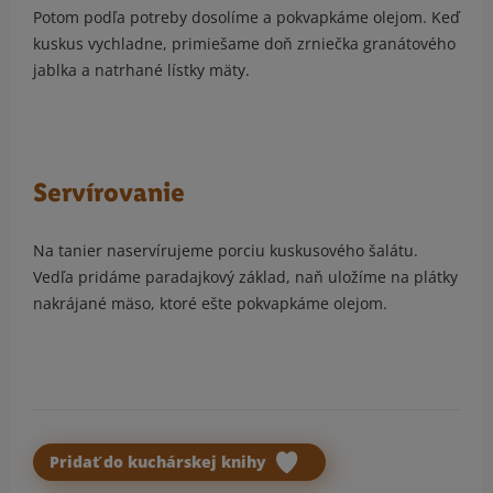
Potom podľa potreby dosolíme a pokvapkáme olejom. Keď
kuskus vychladne, primiešame doň zrniečka granátového
jablka a natrhané lístky mäty.
Servírovanie
Na tanier naservírujeme porciu kuskusového šalátu.
Vedľa pridáme paradajkový základ, naň uložíme na plátky
nakrájané mäso, ktoré ešte pokvapkáme olejom.
Pridať do kuchárskej knihy