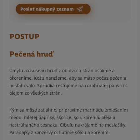
Poslať nákupný zoznam
POSTUP
Pečená hruď
Umytú a osušenú hruď z obidvoch strán osolíme a
okoreníme. Kožu narežeme, aby sa mäso počas pečenia
nesťahovalo. Sprudka restujeme na rozohriatej panvici s
olejom zo všetkých strán.
Kým sa mäso zatiahne, pripravíme marinádu zmiešaním
medu, mletej papriky, škorice, soli, korenia, oleja a
nastrúhaného cesnaku. Cibuľu nakrájame na mesiačiky.
Paradajky z konzervy ochutíme soľou a korením.