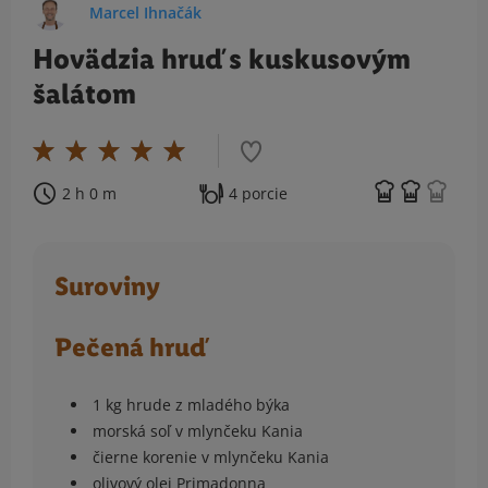
Marcel Ihnačák
Hovädzia hruď s kuskusovým
šalátom
2 h 0 m
4 porcie
Suroviny
Pečená hruď
1 kg hrude z mladého býka
morská soľ v mlynčeku Kania
čierne korenie v mlynčeku Kania
olivový olej Primadonna