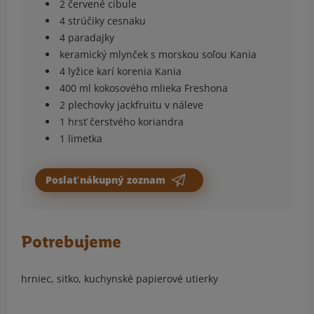
2 červené cibule
4 strúčiky cesnaku
4 paradajky
keramický mlynček s morskou soľou Kania
4 lyžice karí korenia Kania
400 ml kokosového mlieka Freshona
2 plechovky jackfruitu v náleve
1 hrsť čerstvého koriandra
1 limetka
Poslať nákupný zoznam
Potrebujeme
hrniec, sitko, kuchynské papierové utierky