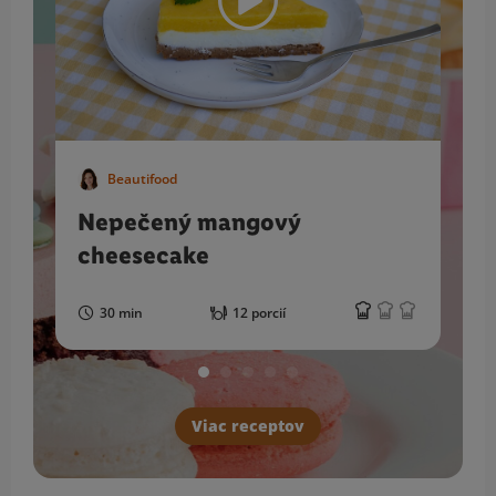
Beautifood
Nepečený mangový
cheesecake
30 min
12 porcií
Viac receptov