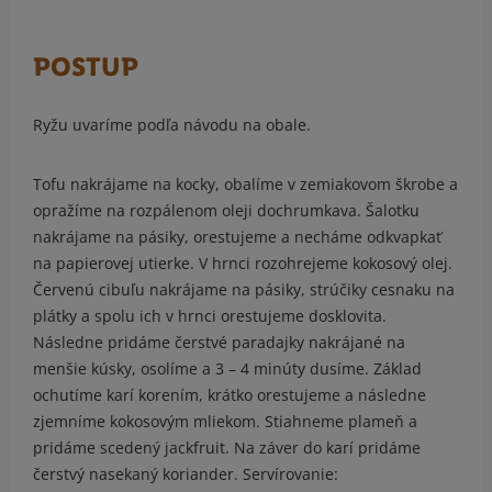
POSTUP
Ryžu uvaríme podľa návodu na obale.
Tofu nakrájame na kocky, obalíme v zemiakovom škrobe a
opražíme na rozpálenom oleji dochrumkava. Šalotku
nakrájame na pásiky, orestujeme a necháme odkvapkať
na papierovej utierke. V hrnci rozohrejeme kokosový olej.
Červenú cibuľu nakrájame na pásiky, strúčiky cesnaku na
plátky a spolu ich v hrnci orestujeme dosklovita.
Následne pridáme čerstvé paradajky nakrájané na
menšie kúsky, osolíme a 3 – 4 minúty dusíme. Základ
ochutíme karí korením, krátko orestujeme a následne
zjemníme kokosovým mliekom. Stiahneme plameň a
pridáme scedený jackfruit. Na záver do karí pridáme
čerstvý nasekaný koriander. Servírovanie: