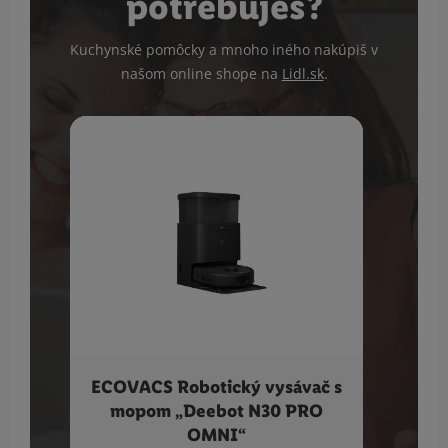
potrebuješ?
Kuchynské pomôcky a mnoho iného nakúpiš v
našom online shope na
Lidl.sk
.
ECOVACS Robotický vysávač s
SI
mopom „Deebot N30 PRO
OMNI“