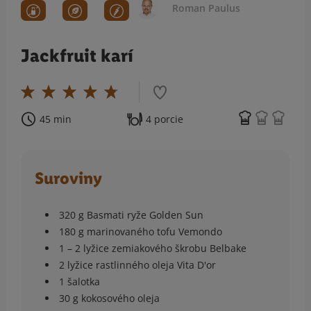
Roman Paulus
Jackfruit karí
45 min
4 porcie
Suroviny
320 g Basmati ryže Golden Sun
180 g marinovaného tofu Vemondo
1 – 2 lyžice zemiakového škrobu Belbake
2 lyžice rastlinného oleja Vita D'or
1 šalotka
30 g kokosového oleja