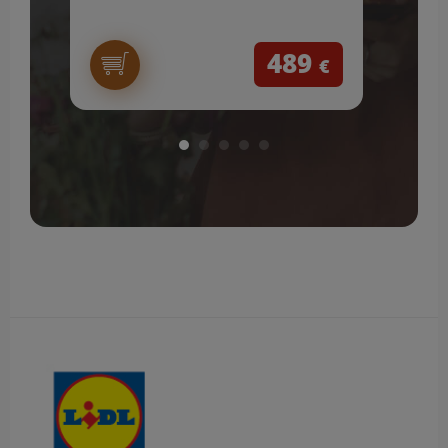
489
€
Obsah bočného panela