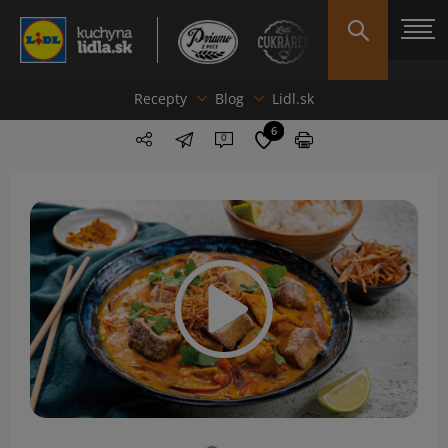
Recepty
Blog
Lidl.sk
6
0