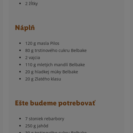
2 žĺtky
Náplň
120 g masla Pilos
80 g trstinového cukru Belbake
2 vajcia
110 g mletých mandlí Belbake
20 g hladkej múky Belbake
20 g Zlatého klasu
Ešte budeme potrebovať
7 stoniek rebarbory
250 g jahôd
30 g trstinového cukru Belbake