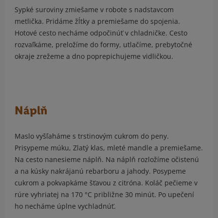
Sypké suroviny zmiešame v robote s nadstavcom
metlička. Pridáme žĺtky a premiešame do spojenia.
Hotové cesto necháme odpočinúť v chladničke. Cesto
rozvaľkáme, preložíme do formy, utlačíme, prebytočné
okraje zrežeme a dno poprepichujeme vidličkou.
Náplň
Maslo vyšľaháme s trstinovým cukrom do peny.
Prisypeme múku, Zlatý klas, mleté mandle a premiešame.
Na cesto nanesieme náplň. Na náplň rozložíme očistenú
a na kúsky nakrájanú rebarboru a jahody. Posypeme
cukrom a pokvapkáme šťavou z citróna. Koláč pečieme v
rúre vyhriatej na 170 °C približne 30 minút. Po upečení
ho necháme úplne vychladnúť.