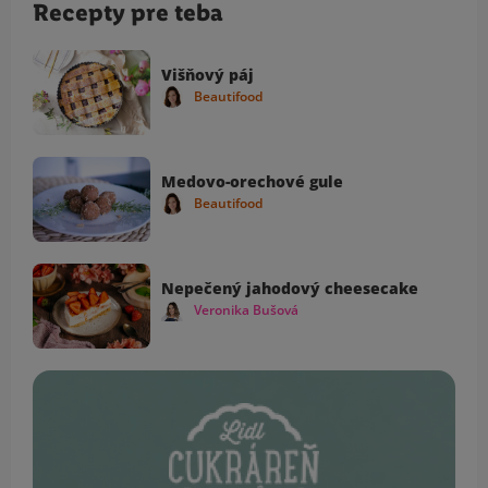
Recepty pre teba
Višňový páj
Beautifood
Medovo-orechové gule
Beautifood
Nepečený jahodový cheesecake
Veronika Bušová