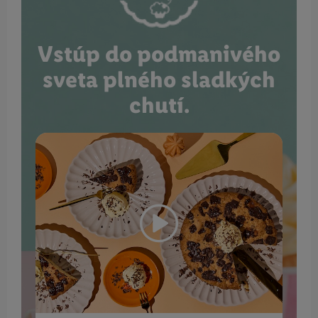
Vstúp do podmanivého
sveta plného sladkých
chutí.