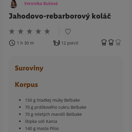
Veronika Bušová
Jahodovo-rebarborový koláč
1 h 30 m
12 porcií
Suroviny
Korpus
150 g hladkej múky Belbake
70 g práškového cukru Belbake
70 g mletých mandlí Belbake
štipka soli Kania
140 g masla Pilos