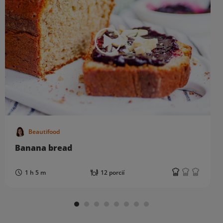
Beautifood
Banana bread
1 h 5 m
12 porcií