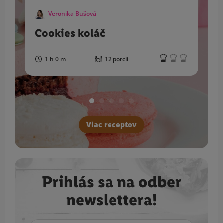
Veronika Bušová
Cookies koláč
1 h 0 m
12 porcií
Viac receptov
Prihlás sa na odber
newslettera!