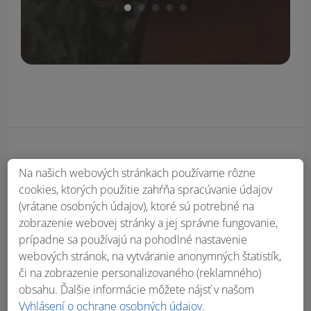
Obsah bočného panela
Na našich webových stránkach používame rôzne
cookies, ktorých použitie zahŕňa spracúvanie údajov
(vrátane osobných údajov), ktoré sú potrebné na
zobrazenie webovej stránky a jej správne fungovanie,
prípadne sa používajú na pohodlné nastavenie
webových stránok, na vytváranie anonymných štatistík,
či na zobrazenie personalizovaného (reklamného)
obsahu. Ďalšie informácie môžete nájsť v našom
Vyhlásení o ochrane osobných údajov
.