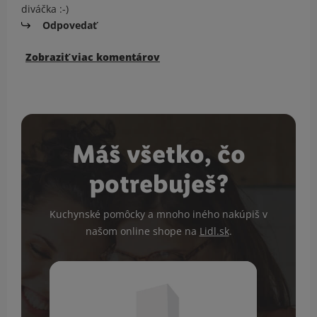
diváčka :-)
Odpovedať
Zobraziť viac komentárov
Máš všetko, čo
potrebuješ?
Kuchynské pomôcky a mnoho iného nakúpiš v
našom online shope na
Lidl.sk
.