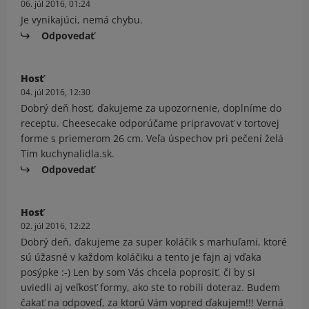
06. júl 2016, 01:24
Je vynikajúci, nemá chybu.
Odpovedať
Hosť
04. júl 2016, 12:30
Dobrý deň hosť, ďakujeme za upozornenie, doplníme do
receptu. Cheesecake odporúčame pripravovať v tortovej
forme s priemerom 26 cm. Veľa úspechov pri pečení želá
Tím kuchynalidla.sk.
Odpovedať
Hosť
02. júl 2016, 12:22
Dobrý deň, ďakujeme za super koláčik s marhuľami, ktoré
sú úžasné v každom koláčiku a tento je fajn aj vďaka
posýpke :-) Len by som Vás chcela poprosiť, či by si
uviedli aj veľkosť formy, ako ste to robili doteraz. Budem
čakať na odpoveď, za ktorú Vám vopred ďakujem!!! Verná