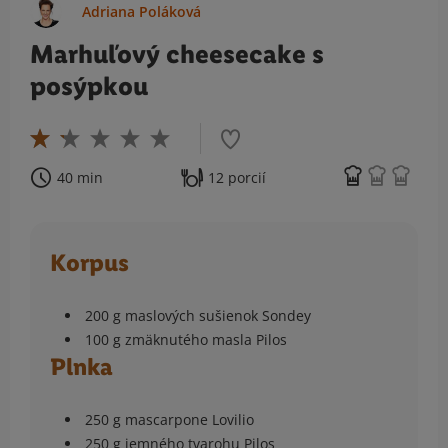
Adriana Poláková
Marhuľový cheesecake s
posýpkou
40 min
12 porcií
Korpus
200 g maslových sušienok Sondey
100 g zmäknutého masla Pilos
Plnka
250 g mascarpone Lovilio
250 g jemného tvarohu Pilos