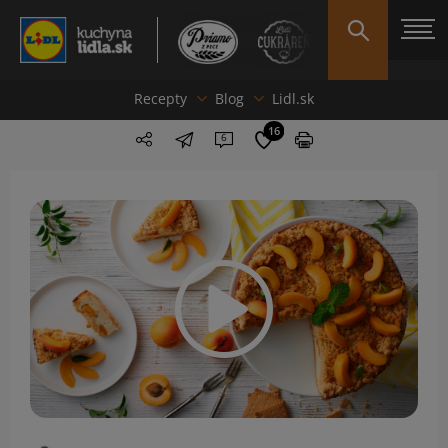
Recepty
Blog
Lidl.sk
16
6