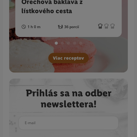
Orechová baklava z
lístkového cesta
1 h 0 m
36 porcií
Viac receptov
Prihlás sa na odber
newslettera!
E-mail