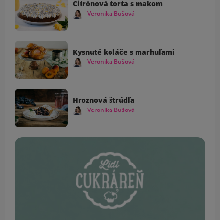
Citrónová torta s makom
Veronika Bušová
Kysnuté koláče s marhuľami
Veronika Bušová
Hroznová štrúdľa
Veronika Bušová