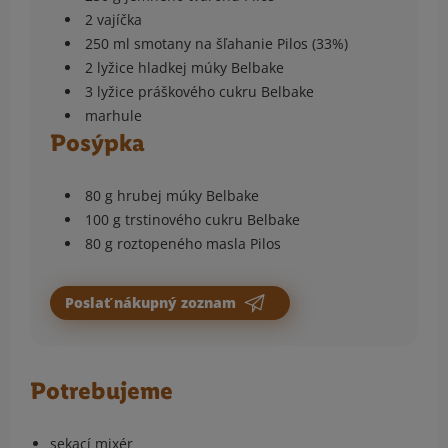
2 vajíčka
250 ml smotany na šľahanie Pilos (33%)
2 lyžice hladkej múky Belbake
3 lyžice práškového cukru Belbake
marhule
Posýpka
80 g hrubej múky Belbake
100 g trstinového cukru Belbake
80 g roztopeného masla Pilos
Poslať nákupný zoznam
Potrebujeme
sekací mixér