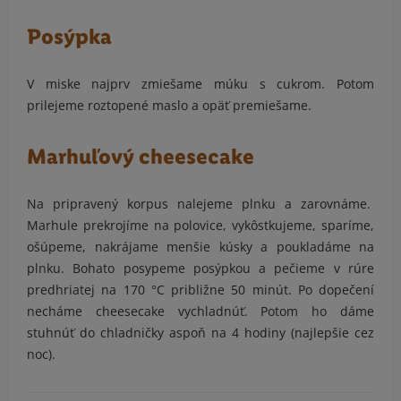
Posýpka
V miske najprv zmiešame múku s cukrom. Potom
prilejeme roztopené maslo a opäť premiešame.
Marhuľový cheesecake
Na pripravený korpus nalejeme plnku a zarovnáme.
Marhule prekrojíme na polovice, vykôstkujeme, sparíme,
ošúpeme, nakrájame menšie kúsky a poukladáme na
plnku. Bohato posypeme posýpkou a pečieme v rúre
predhriatej na 170 °C približne 50 minút. Po dopečení
necháme cheesecake vychladnúť. Potom ho dáme
stuhnúť do chladničky aspoň na 4 hodiny (najlepšie cez
noc).