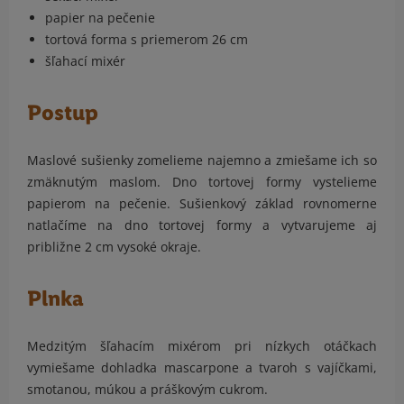
papier na pečenie
tortová forma s priemerom 26 cm
šľahací mixér
Postup
Maslové sušienky zomelieme najemno a zmiešame ich so
zmäknutým maslom. Dno tortovej formy vystelieme
papierom na pečenie. Sušienkový základ rovnomerne
natlačíme na dno tortovej formy a vytvarujeme aj
približne 2 cm vysoké okraje.
Plnka
Medzitým šľahacím mixérom pri nízkych otáčkach
vymiešame dohladka mascarpone a tvaroh s vajíčkami,
smotanou, múkou a práškovým cukrom.