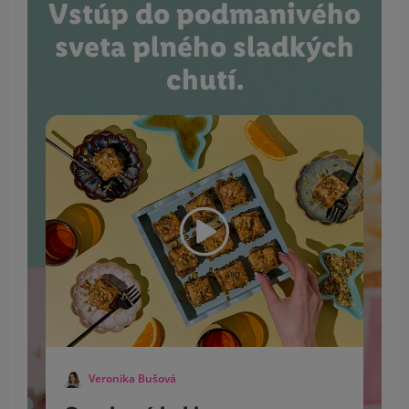
Vstúp do podmanivého
sveta plného sladkých
chutí.
Veronika Bušová