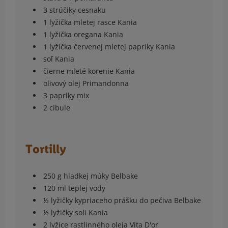
3 strúčiky cesnaku
1 lyžička mletej rasce Kania
1 lyžička oregana Kania
1 lyžička červenej mletej papriky Kania
soľ Kania
čierne mleté korenie Kania
olivový olej Primandonna
3 papriky mix
2 cibule
Tortilly
250 g hladkej múky Belbake
120 ml teplej vody
½ lyžičky kypriaceho prášku do pečiva Belbake
½ lyžičky soli Kania
2 lyžice rastlinného oleja Vita D'or