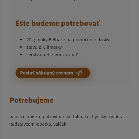
Ešte budeme potrebovať
20 g múky Belbake na pomúčenie dosky
šťavu z ½ limetky
čerstvá petržlenová vňať
Poslať nákupný zoznam
Potrebujeme
panvice, misku, potravinársku fóliu, kuchynský robot s
nadstavcom lopatka, valček