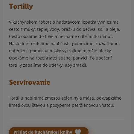
Tortilly
V kuchynskom robote s nadstavcom lopatka vymiesime
cesto z múky, teplej vody, prášku do pečiva, soli a oleja.
Cesto obalíme do fólie a necháme odležať 30 minút.
Následne rozdelíme na 4 časti, pomučíme, rozvaľkáme
natenko a pomocou misky vykrojíme menšie placky.
Opekáme na rozohriatej suchej panvici. Po upečení
tortilly zabalíme do utierky, aby zmäkli.
Servírovanie
Tortillu naplníme zmesou zeleniny a mäsa, pokvapkáme
limetkovou šťavou a posypeme petržlenovou vňaťou.
Pridať do kuchárskej knihy