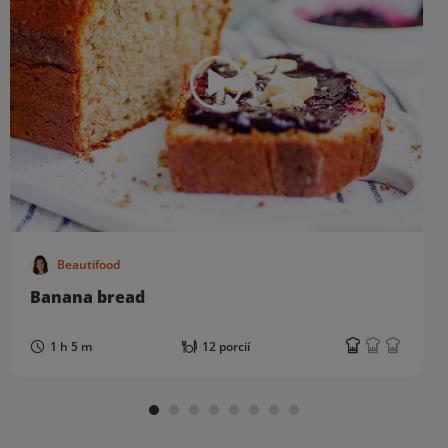
Beautifood
Banana bread
1 h 5 m
12 porcií