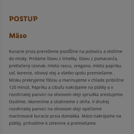
POSTUP
Mäso
Kuracie prsia prerežeme pozdĺžne na polovicu a vložíme
do misky. Pridáme šťavu z limetky, šťavu z pomaranča,
pretlačený cesnak, mletú rascu, oregano, mletú papriku,
soľ, korenie, olivový olej a všetko spolu premiešame.
Misku prekryjeme fóliou a marinujeme v chlade približne
120 minút. Papriku a cibuľu nakrájame na plátky a v
rozohriatej panvici na olivovom oleji sprudka orestujeme.
Osolíme, okoreníme a stiahneme z ohňa. V druhej
rozohriatej panvici na olivovom oleji opečieme
marinované kuracie prsia domäkka. Mäso nakrájame na
plátky, prihodíme k zelenine a premiešame.