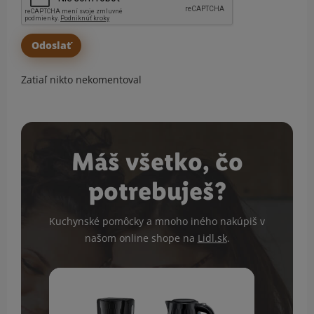
Zatiaľ nikto nekomentoval
Máš všetko, čo
potrebuješ?
Kuchynské pomôcky a mnoho iného nakúpiš v
našom online shope na
Lidl.sk
.