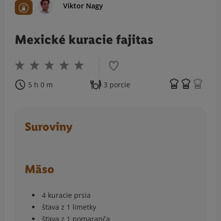
Viktor Nagy
Mexické kuracie fajitas
5 h 0 m
3 porcie
Suroviny
Mäso
4 kuracie prsia
šťava z 1 limetky
šťava z 1 pomaranča