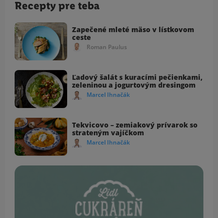
Recepty pre teba
Zapečené mleté mäso v lístkovom
ceste
Roman Paulus
Ľadový šalát s kuracími pečienkami,
zeleninou a jogurtovým dresingom
Marcel Ihnačák
Tekvicovo – zemiakový prívarok so
strateným vajíčkom
Marcel Ihnačák