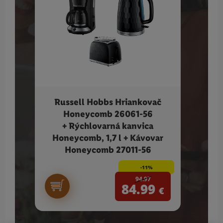
Russell Hobbs Hriankovač
SIL
Honeycomb 26061-56
+ Rýchlovarná kanvica
Honeycomb, 1,7 l + Kávovar
Honeycomb 27011-56
-11%
94.97
84.99
€