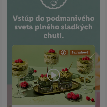
Vstúp do podmanivého
sveta plného sladkých
chutí.
Bezlepkové