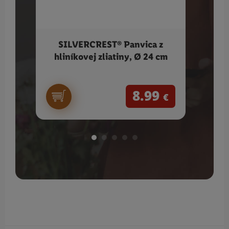
SILVERCREST® Panvica z
SIL
hliníkovej zliatiny, Ø 24 cm
8.99
€