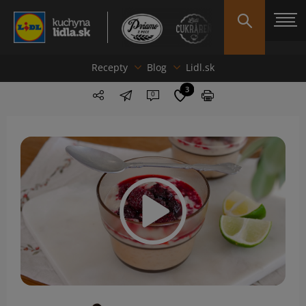
Recepty
Blog
Lidl.sk
3
0