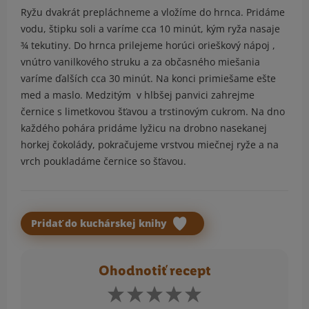
Ryžu dvakrát prepláchneme a vložíme do hrnca. Pridáme
vodu, štipku soli a varíme cca 10 minút, kým ryža nasaje
¾ tekutiny. Do hrnca prilejeme horúci orieškový nápoj ,
vnútro vanilkového struku a za občasného miešania
varíme ďalších cca 30 minút. Na konci primiešame ešte
med a maslo. Medzitým v hlbšej panvici zahrejme
černice s limetkovou šťavou a trstinovým cukrom. Na dno
každého pohára pridáme lyžicu na drobno nasekanej
horkej čokolády, pokračujeme vrstvou miečnej ryže a na
vrch poukladáme černice so šťavou.
Pridať do kuchárskej knihy
Ohodnotiť recept