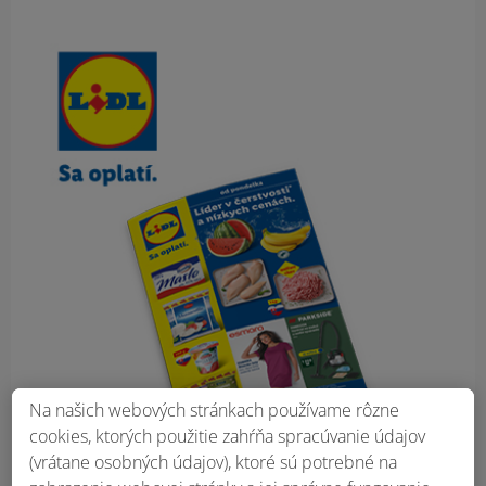
Obsah bočného panela
Na našich webových stránkach používame rôzne
cookies, ktorých použitie zahŕňa spracúvanie údajov
(vrátane osobných údajov), ktoré sú potrebné na