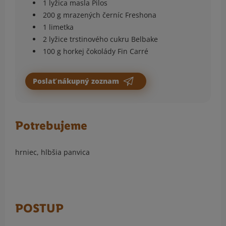
1 lyžica masla Pilos
200 g mrazených černíc Freshona
1 limetka
2 lyžice trstinového cukru Belbake
100 g horkej čokolády Fin Carré
Poslať nákupný zoznam
Potrebujeme
hrniec, hlbšia panvica
POSTUP