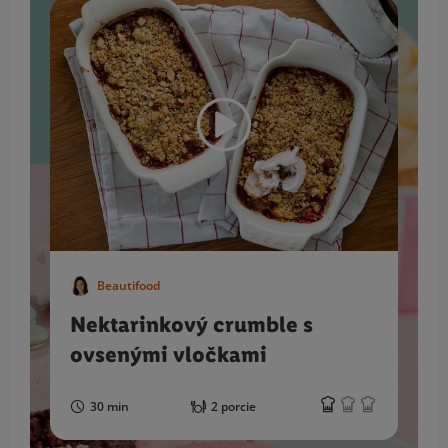
Beautifood
Nektarinkový crumble s
ovsenými vločkami
30 min
2 porcie