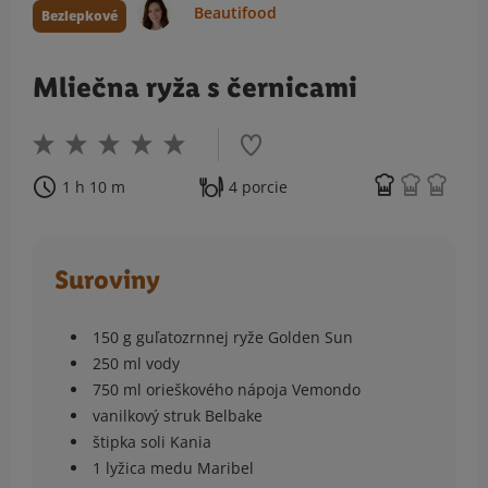
Beautifood
Bezlepkové
Mliečna ryža s černicami
1 h 10 m
4 porcie
Suroviny
150 g guľatozrnnej ryže Golden Sun
250 ml vody
750 ml orieškového nápoja Vemondo
vanilkový struk Belbake
štipka soli Kania
1 lyžica medu Maribel