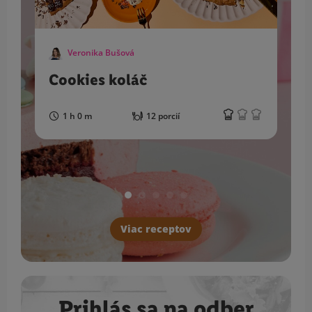
Veronika Bušová
Cookies koláč
1 h 0 m
12 porcií
Viac receptov
Prihlás sa na odber