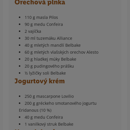
Orechová plnka
110 g masla Pilos
90 g medu Confeira
2 vajíčka
30 ml tuzemáku Alliance
40 g mletých mandlí Belbake
60 g mletých vlašských orechov Alesto
20 g hladkej múky Belbake
20 g pudingového prášku
½ lyžičky soli Belbake
Jogurtový krém
250 g mascarpone Lovilio
200 g gréckeho smotanového jogurtu
Eridanous (10 %)
40 g medu Confeira
1 vanilkový struk Belbake