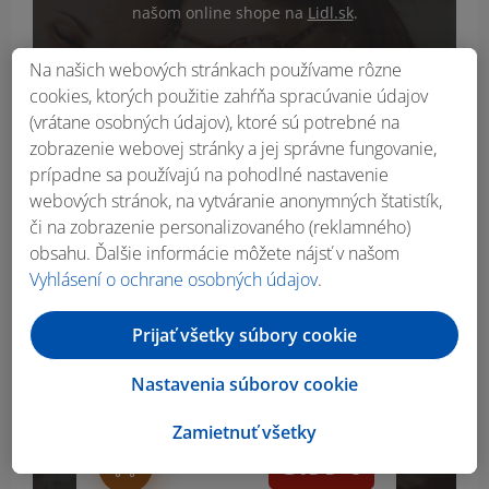
našom online shope na
Lidl.sk
.
Na našich webových stránkach používame rôzne
cookies, ktorých použitie zahŕňa spracúvanie údajov
(vrátane osobných údajov), ktoré sú potrebné na
zobrazenie webovej stránky a jej správne fungovanie,
prípadne sa používajú na pohodlné nastavenie
webových stránok, na vytváranie anonymných štatistík,
či na zobrazenie personalizovaného (reklamného)
obsahu. Ďalšie informácie môžete nájsť v našom
Vyhlásení o ochrane osobných údajov
.
Prijať všetky súbory cookie
SILVERCREST® Bambusový
príborník
Nastavenia súborov cookie
Zamietnuť všetky
5.99
€