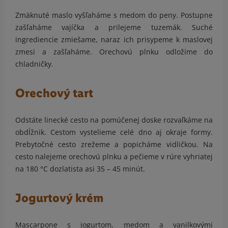
Zmäknuté maslo vyšľaháme s medom do peny. Postupne
zašľaháme vajíčka a prilejeme tuzemák. Suché
ingrediencie zmiešame, naraz ich prisypeme k maslovej
zmesi a zašľaháme. Orechovú plnku odložíme do
chladničky.
Orechový tart
Odstáte linecké cesto na pomúčenej doske rozvaľkáme na
obdĺžnik. Cestom vystelieme celé dno aj okraje formy.
Prebytočné cesto zrežeme a popicháme vidličkou. Na
cesto nalejeme orechovú plnku a pečieme v rúre vyhriatej
na 180 °C dozlatista asi 35 – 45 minút.
Jogurtový krém
Mascarpone s jogurtom, medom a vanilkovými