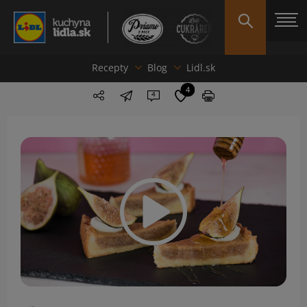
Recepty
Blog
Lidl.sk
4
4