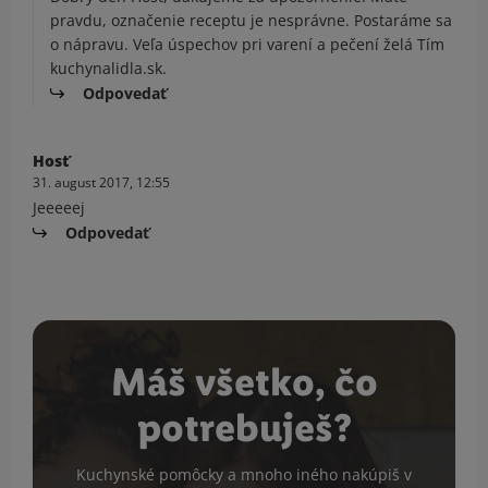
pravdu, označenie receptu je nesprávne. Postaráme sa
o nápravu. Veľa úspechov pri varení a pečení želá Tím
kuchynalidla.sk.
Odpovedať
Hosť
31. august 2017, 12:55
Jeeeeej
Odpovedať
Máš všetko, čo
potrebuješ?
Kuchynské pomôcky a mnoho iného nakúpiš v