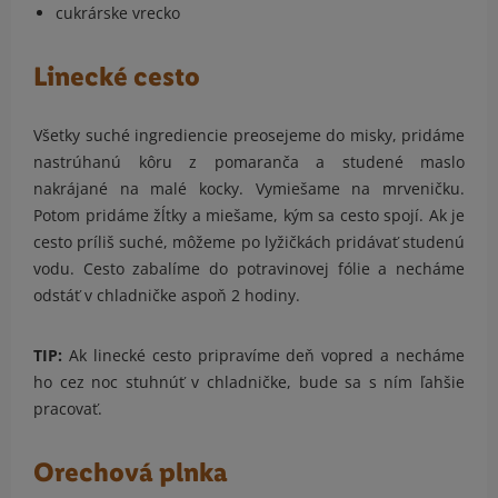
cukrárske vrecko
Linecké cesto
Všetky suché ingrediencie preosejeme do misky, pridáme
nastrúhanú kôru z pomaranča a studené maslo
nakrájané na malé kocky. Vymiešame na mrveničku.
Potom pridáme žĺtky a miešame, kým sa cesto spojí. Ak je
cesto príliš suché, môžeme po lyžičkách pridávať studenú
vodu. Cesto zabalíme do potravinovej fólie a necháme
odstáť v chladničke aspoň 2 hodiny.
TIP:
Ak linecké cesto pripravíme deň vopred a necháme
ho cez noc stuhnúť v chladničke, bude sa s ním ľahšie
pracovať.
Orechová plnka