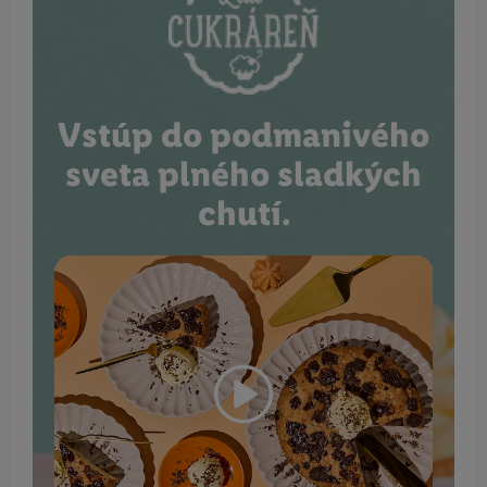
Vstúp do podmanivého
sveta plného sladkých
chutí.