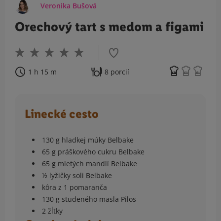
Veronika Bušová
Orechový tart s medom a figami
1 h 15 m
8 porcií
Linecké cesto
130 g hladkej múky Belbake
65 g práškového cukru Belbake
65 g mletých mandlí Belbake
½ lyžičky soli Belbake
kôra z 1 pomaranča
130 g studeného masla Pilos
2 žĺtky