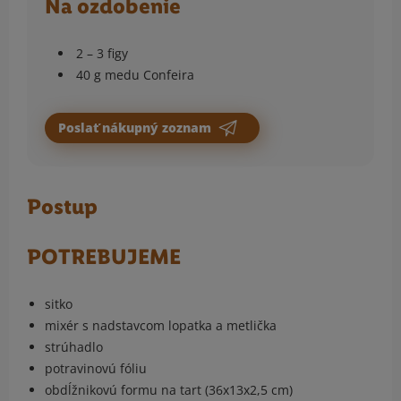
Na ozdobenie
2 – 3 figy
40 g medu Confeira
Poslať nákupný zoznam
Postup
POTREBUJEME
sitko
mixér s nadstavcom lopatka a metlička
strúhadlo
potravinovú fóliu
obdĺžnikovú formu na tart (36x13x2,5 cm)