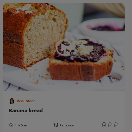
Beautifood
Banana bread
1 h 5 m
12 porcií