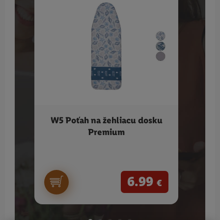
W5 Poťah na žehliacu dosku
SIL
Premium
6.99
€