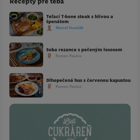
Recepty pre teba
Teľací T-bone steak s hlivou a
špenátom
Marcel Ihnačák
Soba rezance s pečeným lososom
Roman Paulus
Dlhopečená hus s červenou kapustou
Roman Paulus