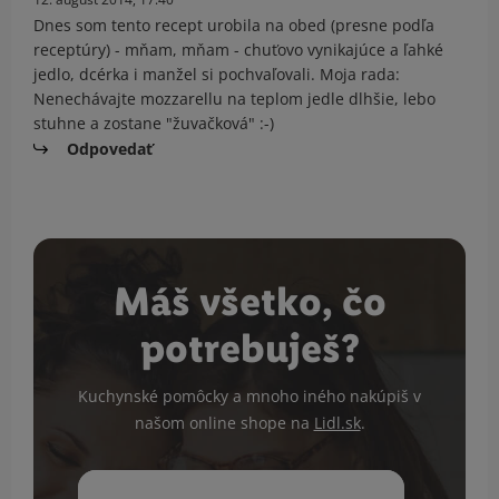
Dnes som tento recept urobila na obed (presne podľa
receptúry) - mňam, mňam - chuťovo vynikajúce a ľahké
jedlo, dcérka i manžel si pochvaľovali. Moja rada:
Nenechávajte mozzarellu na teplom jedle dlhšie, lebo
stuhne a zostane "žuvačková" :-)
Odpovedať
Máš všetko, čo
potrebuješ?
Kuchynské pomôcky a mnoho iného nakúpiš v
našom online shope na
Lidl.sk
.