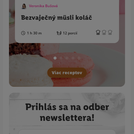
Veronika Bušová
Bezvaječný müsli koláč
1 h 30 m
12 porcií
Viac receptov
Prihlás sa na odber
newslettera!
E-mail