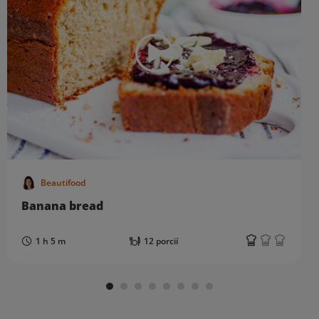
Beautifood
Banana bread
1 h 5 m
12 porcií