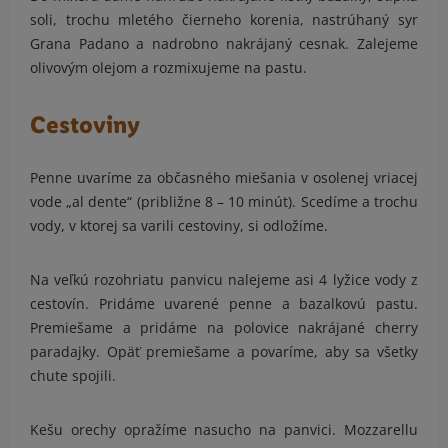
soli, trochu mletého čierneho korenia, nastrúhaný syr
Grana Padano a nadrobno nakrájaný cesnak. Zalejeme
olivovým olejom a rozmixujeme na pastu.
Cestoviny
Penne uvaríme za občasného miešania v osolenej vriacej
vode „al dente“ (približne 8 – 10 minút). Scedíme a trochu
vody, v ktorej sa varili cestoviny, si odložíme.
Na veľkú rozohriatu panvicu nalejeme asi 4 lyžice vody z
cestovín. Pridáme uvarené penne a bazalkovú pastu.
Premiešame a pridáme na polovice nakrájané cherry
paradajky. Opäť premiešame a povaríme, aby sa všetky
chute spojili.
Kešu orechy opražíme nasucho na panvici. Mozzarellu