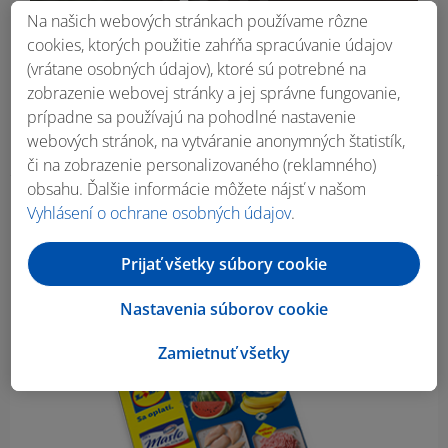
Na našich webových stránkach používame rôzne
cookies, ktorých použitie zahŕňa spracúvanie údajov
(vrátane osobných údajov), ktoré sú potrebné na
zobrazenie webovej stránky a jej správne fungovanie,
prípadne sa používajú na pohodlné nastavenie
webových stránok, na vytváranie anonymných štatistík,
či na zobrazenie personalizovaného (reklamného)
obsahu. Ďalšie informácie môžete nájsť v našom
Vyhlásení o ochrane osobných údajov
.
Obsah bočného panela
Prijať všetky súbory cookie
Nastavenia súborov cookie
Zamietnuť všetky