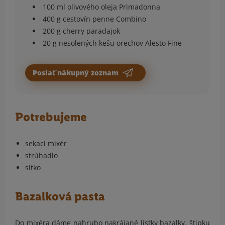
100 ml olivového oleja Primadonna
400 g cestovín penne Combino
200 g cherry paradajok
20 g nesolených kešu orechov Alesto Fine
Poslať nákupný zoznam
Potrebujeme
sekací mixér
strúhadlo
sitko
Bazalková pasta
Do mixéra dáme nahrubo nakrájané lístky bazalky, štipku