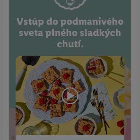
Vstúp do podmanivého
sveta plného sladkých
chutí.