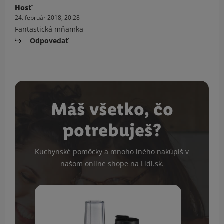
Hosť
24. február 2018, 20:28
Fantastická mňamka
Odpovedať
Máš všetko, čo
potrebuješ?
Kuchynské pomôcky a mnoho iného nakúpiš v
našom online shope na
Lidl.sk
.