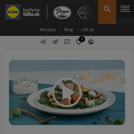
Recepty
Blog
Lidl.sk
9
2