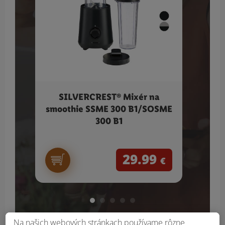
SILVERCREST® Mixér na
S
smoothie SSME 300 B1/SOSME
vá
300 B1
29.99
€
Na našich webových stránkach používame rôzne