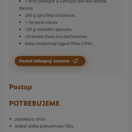
1 hrsť zelených a čiernych olív bez kôstok
Baresa
200 g syra feta Eridanous
1 červená cibuľa
125 g mladého špenátu
citrónová šťava (na dochutenie)
biely smotanový jogurt Pilos (10%)
Poslať nákupný zoznam
Postup
POTREBUJEME
zapekaciu misu
alobal alebo potravinovú fóliu