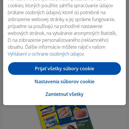
cookies, ktorých použitie zahŕňa spracúvanie údajov
(vrátane osobných údajov), ktoré sú potrebné na
zobrazenie webovej stránky a jej správne fungovanie,
prípadne sa používajú na pohodlné nastavenie
webových stránok, na vytváranie anonymných štatistík,
či na zobrazenie personalizovaného (reklamného)
obsahu. Ďalšie informácie môžete nájsť v našom
Obsah bočného panela
Vyhlásení o ochrane osobných údajov
.
Prijať všetky súbory cookie
Nastavenia súborov cookie
Zamietnuť všetky