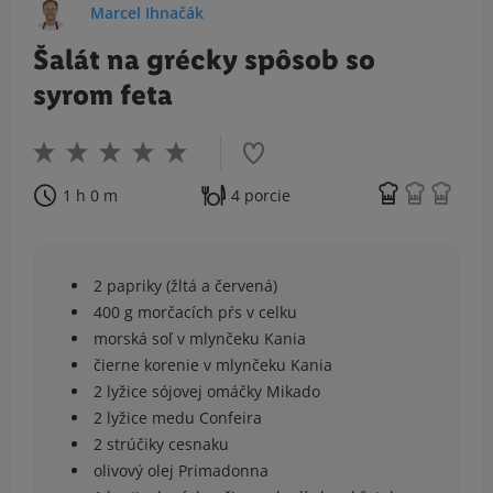
Marcel Ihnačák
Šalát na grécky spôsob so
syrom feta
1 h 0 m
4 porcie
2 papriky (žltá a červená)
400 g morčacích pŕs v celku
morská soľ v mlynčeku Kania
čierne korenie v mlynčeku Kania
2 lyžice sójovej omáčky Mikado
2 lyžice medu Confeira
2 strúčiky cesnaku
olivový olej Primadonna