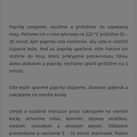
Papriky umyjeme, osušíme a preložíme do zapekacej
misy. Pečieme ich v rúre vyhriatej na 220 °C približne 20 –
30 minút, kým paprika celá nesčernie, aby sme si uľahčili
šúpanie kože. Keď sú papriky upečené, ešte horúce ich
vložíme do misy, ktorú prikryjeme potravinovou fóliou
alebo alobalom a papriky necháme spariť (približne na 5
minút).
Ešte teplé sparené papriky ošúpeme, zbavíme jadierok a
nakrájame na menšie kúsky.
Umyté a osušené morčacie prsia nakrájame na menšie
kocky, ochutíme soľou, korením, sójovou omáčkou,
medom, cesnakom a olivovým olejom. Dôkladne
premiešame a necháme 5 - 10 minút marinovať. Potom