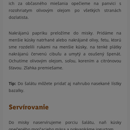
ich za občasného miešania opečieme na panvici s
rozohriatym olivovým olejom po všetkých stranách
dozlatista.
Nakrájanú papriku preložíme do misky. Pridáme na
menšie kúsky natrhané alebo nakrájané olivy, fetu, ktorú
sme rozdelili rukami na menšie kúsky, na tenké plátky
nakrájanú červenú cibuľu a umytý a osušený špenát.
Ochutíme olivovým olejom, soľou, korením a citrónovou
šťavou. Zľahka premiešame.
Tip:
Do šalátu môžete pridať aj nahrubo nasekané lístky
bazalky.
Servírovanie
Do misky naservírujeme porciu šalátu, naň kúsky
opečeného morčacieho mäsa a pokvapkáme jogurtom.