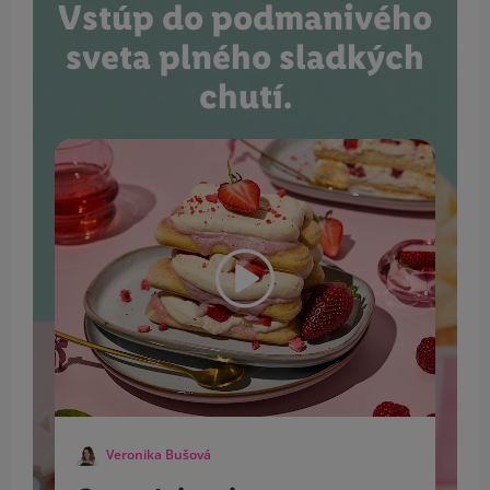
Vstúp do podmanivého
sveta plného sladkých
chutí.
Veronika Bušová