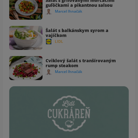
Šalát s grilovanými morčacími
guľôčkami a pikantnou salsou
Marcel Ihnačák
Šalát s balkánskym syrom a
vajíčkom
LIDL
Cviklový šalát s tranšírovaným
rump steakom
Marcel Ihnačák