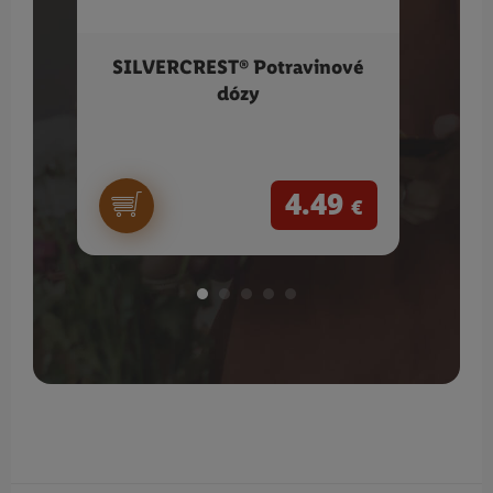
SILVERCREST® Potravinové
VIL
dózy
suché
4.49
€