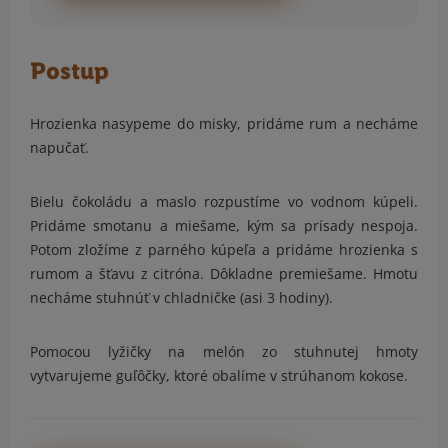
Postup
Hrozienka nasypeme do misky, pridáme rum a necháme
napučať.
Bielu čokoládu a maslo rozpustíme vo vodnom kúpeli.
Pridáme smotanu a miešame, kým sa prísady nespoja.
Potom zložíme z parného kúpeľa a pridáme hrozienka s
rumom a šťavu z citróna. Dôkladne premiešame. Hmotu
necháme stuhnúť v chladničke (asi 3 hodiny).
Pomocou lyžičky na melón zo stuhnutej hmoty
vytvarujeme guľôčky, ktoré obalíme v strúhanom kokose.