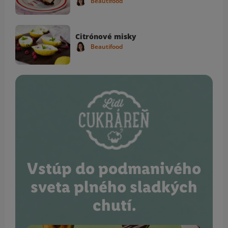
Beautifood
Citrónové misky
Beautifood
Vstúp do podmanivého
sveta plného sladkých
chutí.