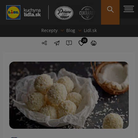
Recepty
Blog
Lidl.sk
26
5