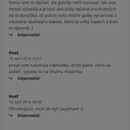
Doma sme to skúšali, ale guličky nešli tvarovať, tak sme
recept vylepšili a pridali dva pláty oplátok (rozdrvených
na drobnučko), až potom bolo možné guľky vytvarovať a
následne obaľovať v kokose. Malo to veľký úspech a bolo
to výborné :)
Odpovedať
Hosť
19. apríl 2014, 22:51
prave som nalamala cokoladku, drzte palce, nech sa
zadari, vypada to na chutnu maskrtku
Odpovedať
Hosť
12. apríl 2014, 00:00
Ohromujúce, musí do byť zaujímavé :)
Odpovedať