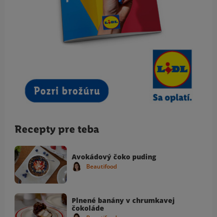
Recepty pre teba
Avokádový čoko puding
Beautifood
Plnené banány v chrumkavej
čokoláde