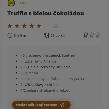
LIDL
Truffle s bielou čokoládou
3 h 0 m
25 porcií
40 g sušených hrozienok Suntree
4 lyžice rumu Alliance
200 g bielej čokolády Fin Carré
50 g masla
50 ml smotany na šľahanie Pilos (33 %)
1 lyžička šťavy z citróna
1/2 pohára strúhaného kokosu
Poslať nákupný zoznam