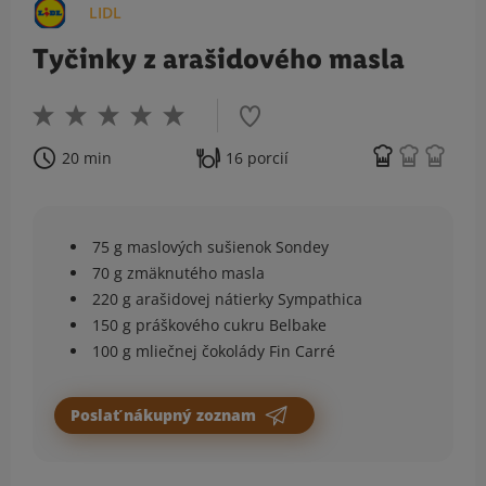
LIDL
Tyčinky z arašidového masla
20 min
16 porcií
75 g maslových sušienok Sondey
70 g zmäknutého masla
220 g arašidovej nátierky Sympathica
150 g práškového cukru Belbake
100 g mliečnej čokolády Fin Carré
Poslať nákupný zoznam