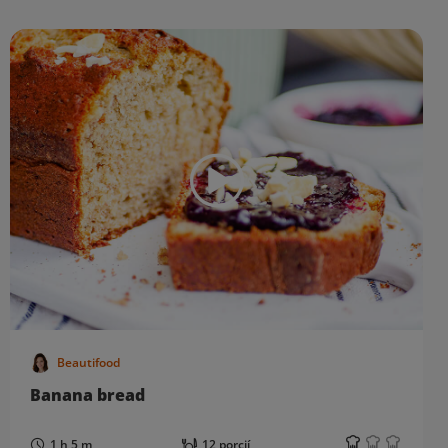
Beautifood
Banana bread
1 h 5 m
12 porcií