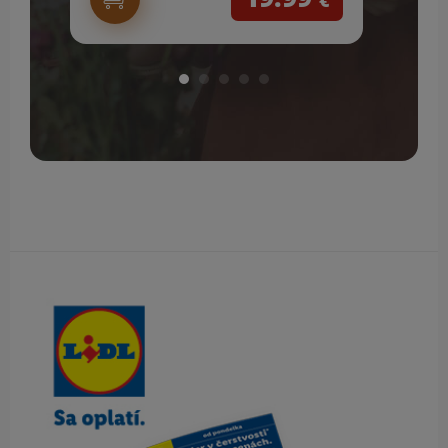
€
Obsah bočného panela