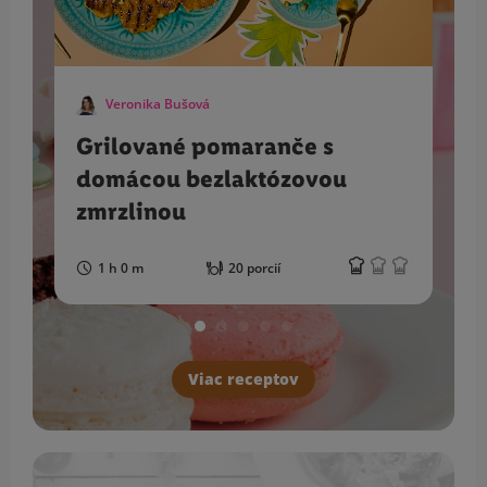
Veronika Bušová
Grilované pomaranče s
domácou bezlaktózovou
zmrzlinou
1 h 0 m
20 porcií
Viac receptov