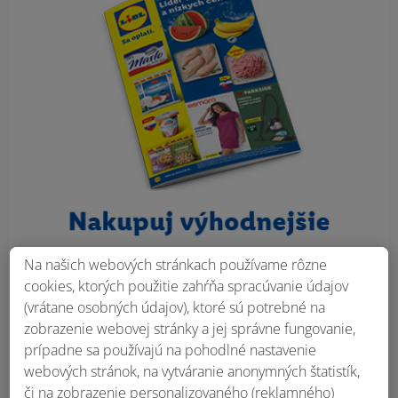
Na našich webových stránkach používame rôzne
cookies, ktorých použitie zahŕňa spracúvanie údajov
(vrátane osobných údajov), ktoré sú potrebné na
zobrazenie webovej stránky a jej správne fungovanie,
prípadne sa používajú na pohodlné nastavenie
webových stránok, na vytváranie anonymných štatistík,
či na zobrazenie personalizovaného (reklamného)