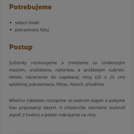
Potrebujeme
sekací mixér
potravinovú fóliu
Postup
Sušienky rozmixujeme a zmiešame so zmäknutým
maslom, arašidovou nátierkou a práškovým cukrom.
Hmotu rozotrieme do zapekacej misy (20 x 25 cm)
vyloženej potravinovou fóliou. Povrch uhladíme.
Mliečnu čokoládu roztopíme vo vodnom kúpeli a polejme
ňou pripravený dezert. V chladničke necháme stuhnúť
aspoň 2 hodiny a potom nakrájame na rezy.