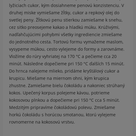
lyžiciach cukor, kým dosiahneme penovú konzistenciu. V
druhej miske vymiešame žĺtky, cukor a repkový olej do
svetlej peny. Žĺtkovú penu stierkou zamiešame k snehu,
cez sitko preosejeme kakao a hladkú múku. Krúživými,
nadľahčujúcimi pohybmi všetky ingrediencie zmiešame
do jednotného cesta. Tortovú formu vymažeme maslom,
vysypeme múkou, cesto vylejeme do formy a zarovnáme.
Vložíme do rúry vyhriatej na 170 °C a pečieme cca 20
minút. Následne dopečieme pri 150 °C ďalších 15 minút.
Do hrnca nalejeme mlieko, pridáme kryštálový cukor a
krupicu. Miešame na miernom ohni, kým krupica
zhustne. Zamiešame bielu čokoládu a nakoniec strúhaný
kokos. Upečený korpus polejeme kávou, potrieme
kokosovou plnkou a dopečieme pri 150 °C cca 5 minút.
Medzitým pripravíme čokoládovú polevu. Zmiešame
horkú čokoládu s horúcou smotanou, ktorú vylejeme
rovnomerne na kokosovú vrstvu.