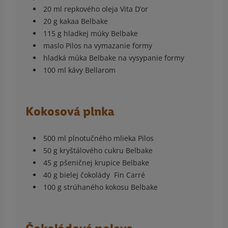
20 ml repkového oleja Vita D’or
20 g kakaa Belbake
115 g hladkej múky Belbake
maslo Pilos na vymazanie formy
hladká múka Belbake na vysypanie formy
100 ml kávy Bellarom
Kokosová plnka
500 ml plnotučného mlieka Pilos
50 g kryštálového cukru Belbake
45 g pšeničnej krupice Belbake
40 g bielej čokolády Fin Carré
100 g strúhaného kokosu Belbake