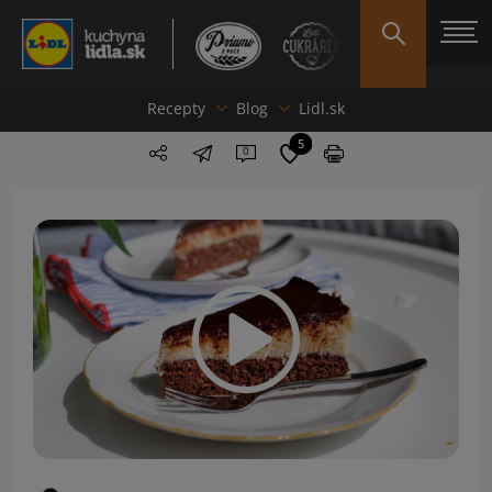
Recepty
Blog
Lidl.sk
5
0