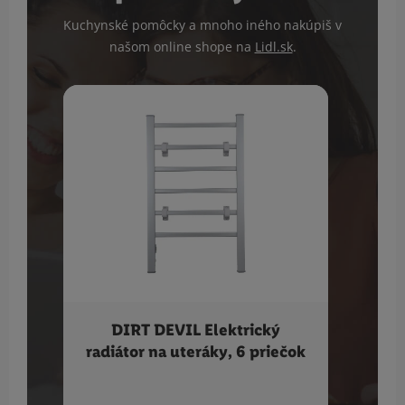
Kuchynské pomôcky a mnoho iného nakúpiš v
našom online shope na
Lidl.sk
.
DIRT DEVIL Elektrický
SI
radiátor na uteráky, 6 priečok