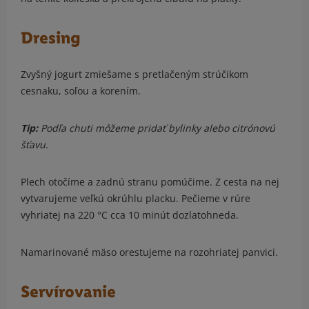
Dresing
Zvyšný jogurt zmiešame s pretlačeným strúčikom
cesnaku, soľou a korením.
Tip:
Podľa chuti môžeme pridať bylinky alebo citrónovú
šťavu.
Plech otočíme a zadnú stranu pomúčime. Z cesta na nej
vytvarujeme veľkú okrúhlu placku. Pečieme v rúre
vyhriatej na 220 °C cca 10 minút dozlatohneda.
Namarinované mäso orestujeme na rozohriatej panvici.
Servírovanie