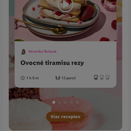
Veronika Bušová
Ovocné tiramisu rezy
1 h 0 m
12 porcií
Viac receptov