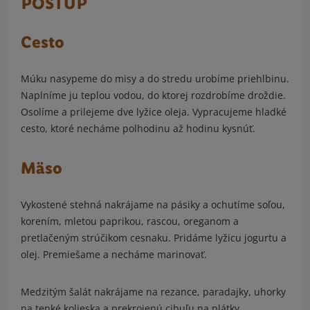
POSTUP
Cesto
Múku nasypeme do misy a do stredu urobíme priehlbinu.
Naplníme ju teplou vodou, do ktorej rozdrobíme droždie.
Osolíme a prilejeme dve lyžice oleja. Vypracujeme hladké
cesto, ktoré necháme polhodinu až hodinu kysnúť.
Mäso
Vykostené stehná nakrájame na pásiky a ochutíme soľou,
korením, mletou paprikou, rascou, oreganom a
pretlačeným strúčikom cesnaku. Pridáme lyžicu jogurtu a
olej. Premiešame a necháme marinovať.
Medzitým šalát nakrájame na rezance, paradajky, uhorky
na tenké kolieska a prekrojenú cibuľu na plátky.