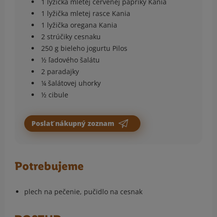
1 lyžička mletej červenej papriky Kania
1 lyžička mletej rasce Kania
1 lyžička oregana Kania
2 strúčiky cesnaku
250 g bieleho jogurtu Pilos
½ ľadového šalátu
2 paradajky
¼ šalátovej uhorky
½ cibule
Poslať nákupný zoznam
Potrebujeme
plech na pečenie, pučidlo na cesnak