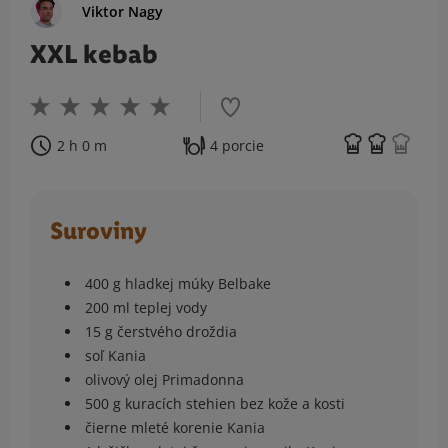
Viktor Nagy
XXL kebab
2 h 0 m
4 porcie
Suroviny
400 g hladkej múky Belbake
200 ml teplej vody
15 g čerstvého droždia
soľ Kania
olivový olej Primadonna
500 g kuracích stehien bez kože a kosti
čierne mleté korenie Kania