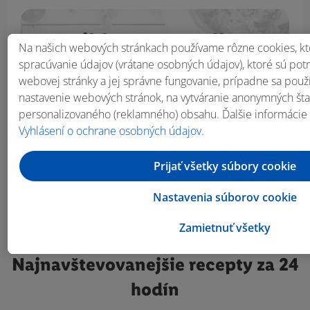
Prihlás sa na odber
Na našich webových stránkach používame rôzne cookies, kt
newslettera!
spracúvanie údajov (vrátane osobných údajov), ktoré sú po
webovej stránky a jej správne fungovanie, prípadne sa pou
nastavenie webových stránok, na vytváranie anonymných štati
E-mail
personalizovaného (reklamného) obsahu. Ďalšie informácie
Vyhlásení o ochrane osobných údajov
.
Odoberať
Prijať všetky súbory cookie
Nastavenia súborov cookie
Zamietnuť všetky
Najnavštevovanejšie
recepty za 24
hodín