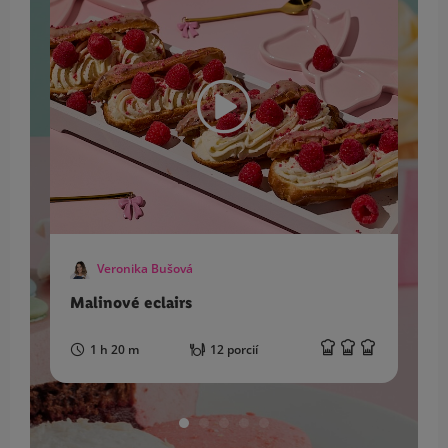
Veronika Bušová
Malinové eclairs
B
1 h 20 m
12 porcií