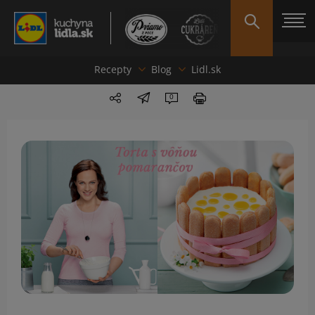
Recepty
Blog
Lidl.sk
0