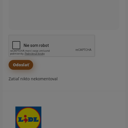
Zatiaľ nikto nekomentoval
Obsah bočného panela