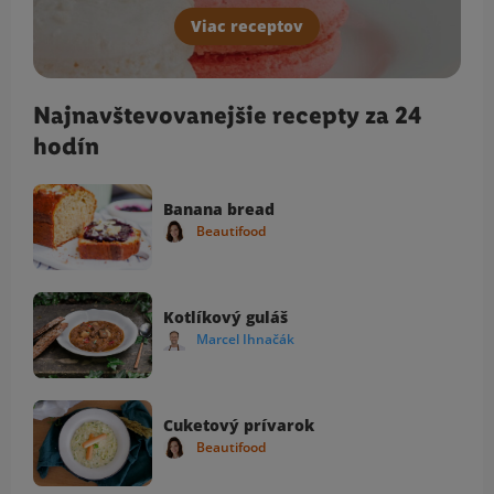
Viac receptov
Najnavštevovanejšie recepty za 24
hodín
Banana bread
Beautifood
Kotlíkový guláš
Marcel Ihnačák
Cuketový prívarok
Beautifood