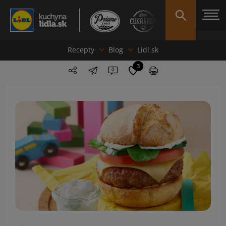
Recepty
Blog
Lidl.sk
3
0