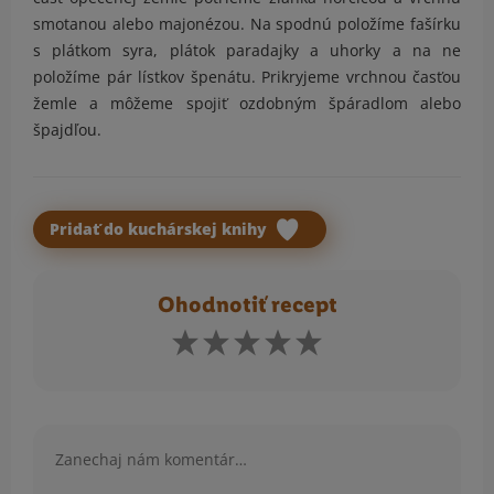
smotanou alebo majonézou. Na spodnú položíme fašírku
s plátkom syra, plátok paradajky a uhorky a na ne
položíme pár lístkov špenátu. Prikryjeme vrchnou časťou
žemle a môžeme spojiť ozdobným špáradlom alebo
špajdľou.
Pridať do kuchárskej knihy
Ohodnotiť recept
Komentár