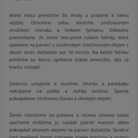
Mleté mäso preložíme do misky a pridáme k nemu
vajíčko. Ochutíme soľou, korením, prelisovaným
strúčikom cesnaku a lístkami tymianu. Dôkladne
premiešame. Zo zmesi tvarujeme rukami fašírky, ktoré
opekáme na panvici s rozohriatym slnečnicovým olejom z
oboch strán dozlatista (asi 10 minút). Na každú fašírku
položíme ku koncu opekania plátok ementálu, aby sa
trochu roztopil.
Zeleninu umyjeme a osušíme. Uhorku a paradajku
nakrájame na plátky a zľahka osolíme. Špenát
pokvapkáme citrónovou šťavou a olivovým olejom.
Žemle rozrežeme na polovice a reznou stranou nadol
opečieme (môžeme ju najskôr potrieť maslom alebo
pokvapkať olivovým olejom) na panvici dozlatista. Spodnú
časť opečenej žemle potrieme zľahka horčicou a vrchnú