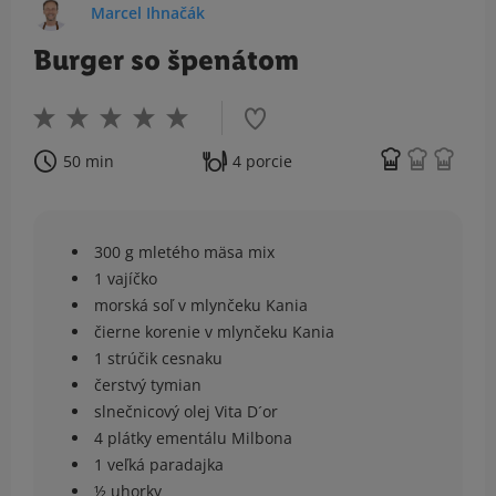
Marcel Ihnačák
Burger so špenátom
50 min
4 porcie
300 g mletého mäsa mix
1 vajíčko
morská soľ v mlynčeku Kania
čierne korenie v mlynčeku Kania
1 strúčik cesnaku
čerstvý tymian
slnečnicový olej Vita D´or
4 plátky ementálu Milbona
1 veľká paradajka
½ uhorky