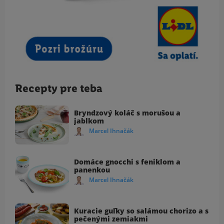
Recepty pre teba
Bryndzový koláč s morušou a
jablkom
Marcel Ihnačák
Domáce gnocchi s feniklom a
panenkou
Marcel Ihnačák
Kuracie guľky so salámou chorizo a s
pečenými zemiakmi