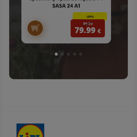
SASA 24 A1
-20%
99.99
79.99
€
Obsah bočného panela