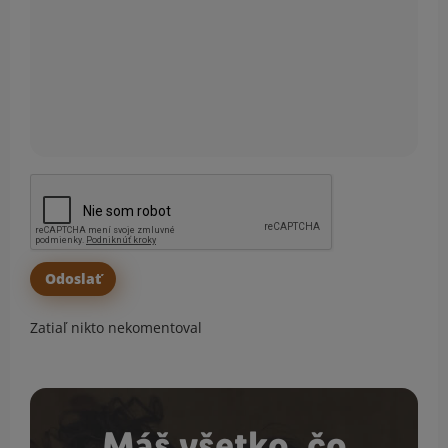
Zatiaľ nikto nekomentoval
Máš všetko, čo