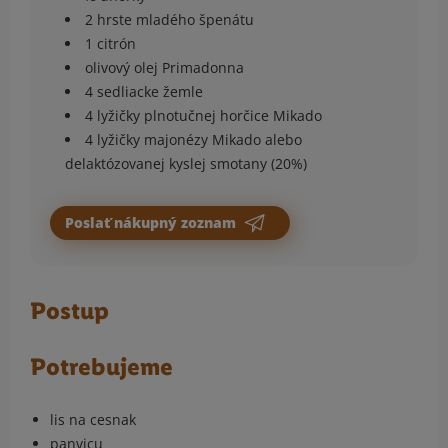
2 hrste mladého špenátu
1 citrón
olivový olej Primadonna
4 sedliacke žemle
4 lyžičky plnotučnej horčice Mikado
4 lyžičky majonézy Mikado alebo
delaktózovanej kyslej smotany (20%)
Poslať nákupný zoznam
Postup
Potrebujeme
lis na cesnak
panvicu