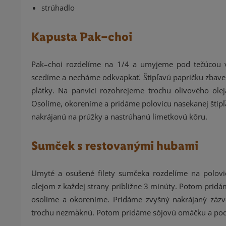
strúhadlo
Kapusta Pak–choi
Pak–choi rozdelíme na 1/4 a umyjeme pod tečúcou v
scedíme a necháme odkvapkať. Štipľavú papričku zbave
plátky. Na panvici rozohrejeme trochu olivového ole
Osolíme, okoreníme a pridáme polovicu nasekanej štipľ
nakrájanú na prúžky a nastrúhanú limetkovú kôru.
Sumček s restovanými hubami
Umyté a osušené filety sumčeka rozdelíme na polov
olejom z každej strany približne 3 minúty. Potom prid
osolíme a okoreníme. Pridáme zvyšný nakrájaný zázvo
trochu nezmäknú. Potom pridáme sójovú omáčku a podl