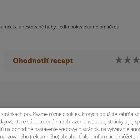
u sumčeka a restované huby. Jedlo pokvapkáme omáčkou.
Ohodnotiť recept
stránkach používame rôzne cookies, ktorých použitie zahŕňa sp
ajov), ktoré sú potrebné na zobrazenie webovej stránky a jej s
ú na pohodlné nastavenie webových stránok, na vytváranie anony
nalizovaného (reklamného) obsahu. Ďalšie informácie môžete n