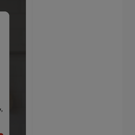
y,
SILVERCREST® Bambusová misa