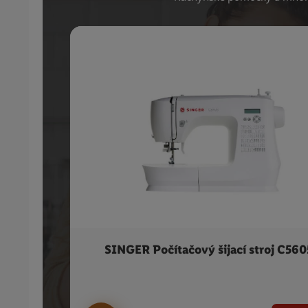
SINGER Počítačový šijací stroj C560