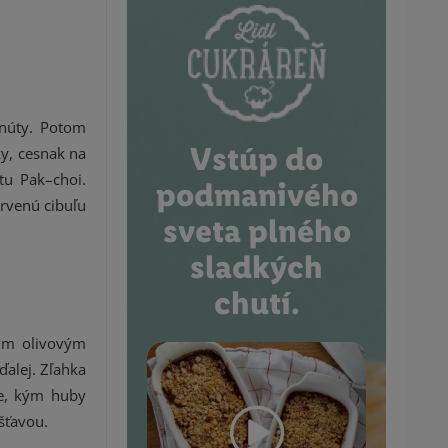
inúty. Potom
Vstúp do
y, cesnak na
tu Pak–choi.
podmanivého
rvenú cibuľu
sveta plného
sladkých
chutí.
ným olivovým
alej. Zľahka
me, kým huby
šťavou.