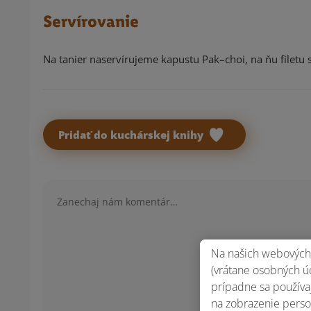
Servírovanie
Na tanier naservírujeme kapustu Pak–choi, na ňu filet
Pridať do kuchárskej knihy
Komentár
Na našich webových 
(vrátane osobných úd
prípadne sa používaj
na zobrazenie perso