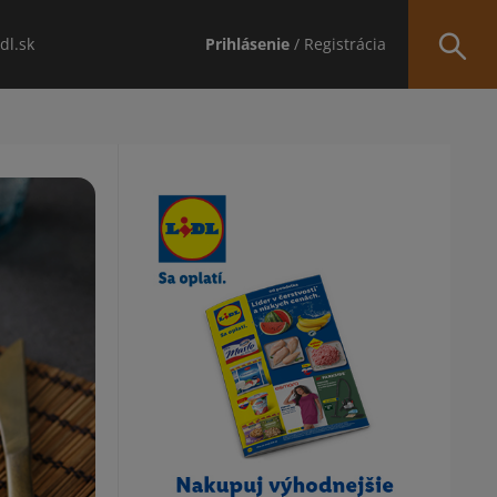
idl.sk
Prihlásenie
/ Registrácia
Obsah bočného panela