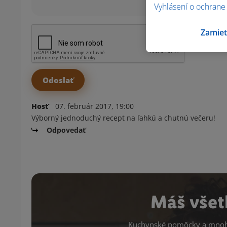
Vyhlásení o ochrane
Zamiet
Hosť
07. február 2017, 19:00
Výborný jednoduchý recept na ľahkú a chutnú večeru!
Odpovedať
Máš všet
Kuchynské pomôcky a mnoho