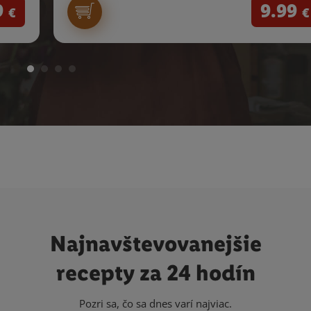
9
9.99
€
€
Najnavštevovanejšie
recepty za 24 hodín
Pozri sa, čo sa dnes varí najviac.