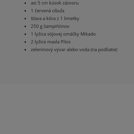
asi 5 cm kúsok zázvoru
1 červená cibuľa
šťava a kôra z 1 limetky
250 g šampiňónov
1 lyžica sójovej omáčky Mikado
2 lyžice masla Pilos
zeleninový vývar alebo voda (na podliatie)