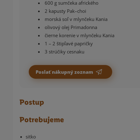
600 g sumčeka afrického
2 kapusty Pak–choi
morská soľ v mlynčeku Kania
olivový olej Primadonna
čierne korenie v mlynčeku Kania
1 – 2 štipľavé papričky
3 strúčiky cesnaku
Poslať nákupný zoznam
Postup
Potrebujeme
sitko