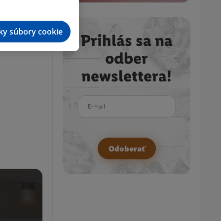
tky súbory cookie
Prihlás sa na
odber
newslettera!
E-mail
Odoberať