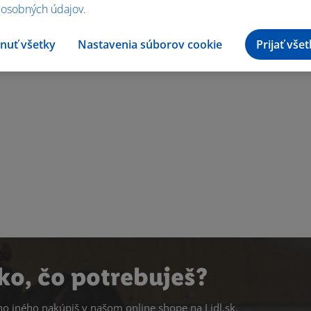
 osobných údajov
.
nuť všetky
Nastavenia súborov cookie
Prijať vše
ko, čo potrebuješ?
 iného nakúpiš v našom online shope na
Lidl.sk
.