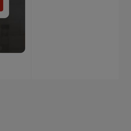
4.99
€