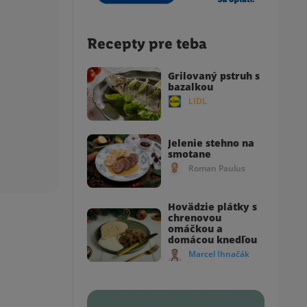
Recepty pre teba
Grilovaný pstruh s
bazalkou
LIDL
Jelenie stehno na
smotane
Roman Paulus
Hovädzie plátky s
chrenovou
omáčkou a
domácou knedľou
Marcel Ihnačák