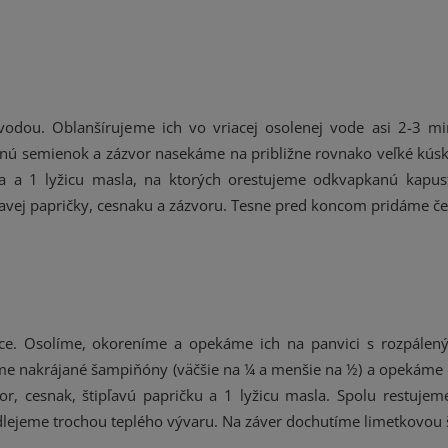
odou. Oblanšírujeme ich vo vriacej osolenej vode asi 2-3 m
nú semienok a zázvor nasekáme na približne rovnako veľké kúsk
ja a 1 lyžicu masla, na ktorých orestujeme odkvapkanú kapus
avej papričky, cesnaku a zázvoru. Tesne pred koncom pridáme če
ice. Osolíme, okoreníme a opekáme ich na panvici s rozpále
áme nakrájané šampiňóny (väčšie na ¼ a menšie na ½) a opekáme ď
r, cesnak, štipľavú papričku a 1 lyžicu masla. Spolu restuje
ejeme trochou teplého vývaru. Na záver dochutíme limetkovou 