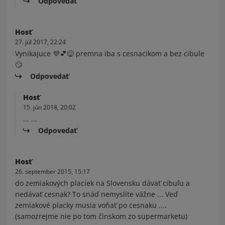
Odpovedať
Hosť
27. júl 2017, 22:24
Vynikajuce 💜💕😋 premna iba s cesnacikom a bez cibule
🙄
Odpovedať
Hosť
15. jún 2018, 20:02
... ...
Odpovedať
Hosť
26. september 2015, 15:17
do zemiakových placiek na Slovensku dávať cibuľu a
nedávať cesnak? To snáď nemyslíte vážne ... Veď
zemiakové placky musia voňať po cesnaku ....
(samozrejme nie po tom čínskom zo supermarketu)