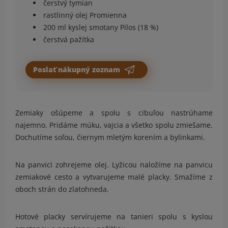
čerstvý tymian
rastlinný olej Promienna
200 ml kyslej smotany Pilos (18 %)
čerstvá pažítka
Poslať nákupný zoznam
Zemiaky ošúpeme a spolu s cibuľou nastrúhame
najemno. Pridáme múku, vajcia a všetko spolu zmiešame.
Dochutíme soľou, čiernym mletým korením a bylinkami.
Na panvici zohrejeme olej. Lyžicou naložíme na panvicu
zemiakové cesto a vytvarujeme malé placky. Smažíme z
oboch strán do zlatohneda.
Hotové placky servírujeme na tanieri spolu s kyslou