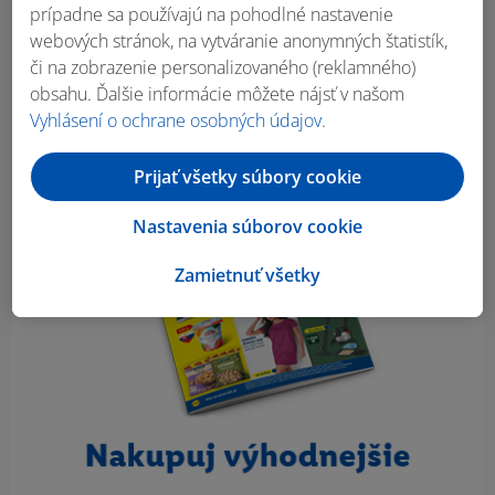
Obsah bočného panela
prípadne sa používajú na pohodlné nastavenie
webových stránok, na vytváranie anonymných štatistík,
či na zobrazenie personalizovaného (reklamného)
obsahu. Ďalšie informácie môžete nájsť v našom
Vyhlásení o ochrane osobných údajov
.
Prijať všetky súbory cookie
Nastavenia súborov cookie
Zamietnuť všetky