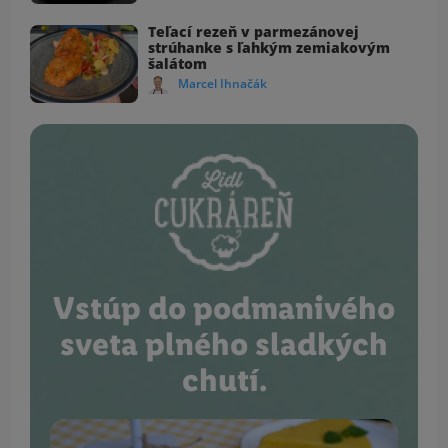
Teľací rezeň v parmezánovej
strúhanke s ľahkým zemiakovým
šalátom
Marcel Ihnačák
Vstúp do podmanivého
sveta plného sladkých
chutí.