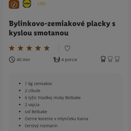
LIDL
Bylinkovo-zemiakové placky s
kyslou smotanou
40 min
4 porcie
1 kg zemiakov
2 cibule
6 lyžíc hladkej múky Belbake
2 vajcia
soľ Belbake
čierne korenie v mlynčeku Kania
čerstvý rozmarín