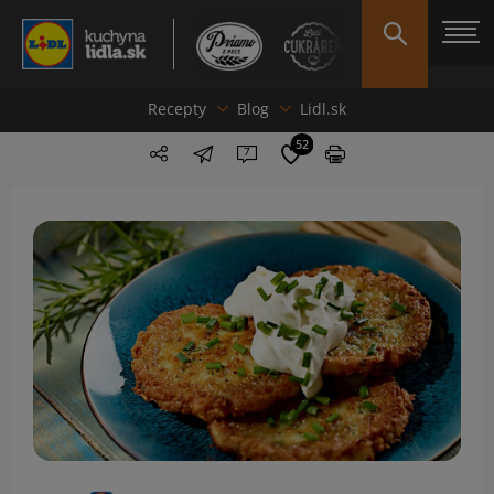
Recepty
Blog
Lidl.sk
52
7