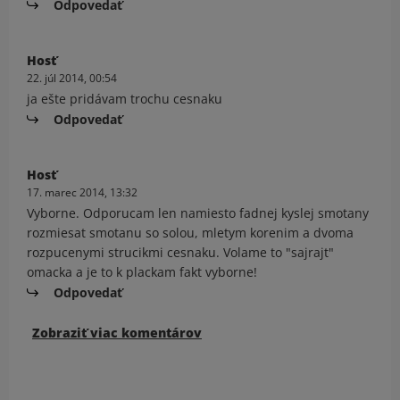
Odpovedať
Hosť
22. júl 2014, 00:54
ja ešte pridávam trochu cesnaku
Odpovedať
Hosť
17. marec 2014, 13:32
Vyborne. Odporucam len namiesto fadnej kyslej smotany
rozmiesat smotanu so solou, mletym korenim a dvoma
rozpucenymi strucikmi cesnaku. Volame to "sajrajt"
omacka a je to k plackam fakt vyborne!
Odpovedať
Zobraziť viac komentárov