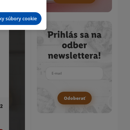
tky súbory cookie
Prihlás sa na
odber
newslettera!
E-mail
Odoberať
 2
SILVERCREST® Rýchlovarná kanvica SWKC
3000 F4/SWKC 2200 F4/SOWKC 3000 F4