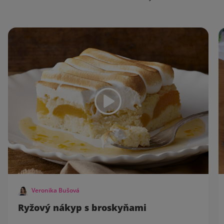
Veronika Bušová
Ryžový nákyp s broskyňami