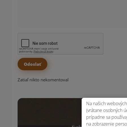
Zatiaľ nikto nekomentoval
Na našich webových 
(vrátane osobných úd
Máš všet
prípadne sa používaj
na zobrazenie perso
Kuchynské pomôcky a mnoho