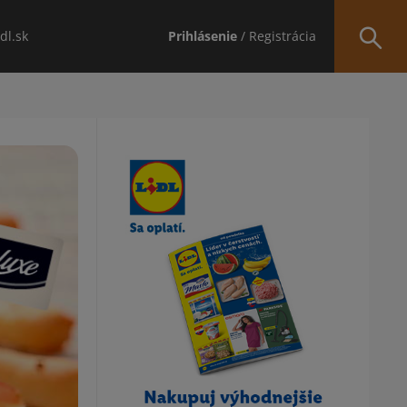
idl.sk
Prihlásenie
/ Registrácia
Obsah bočného panela