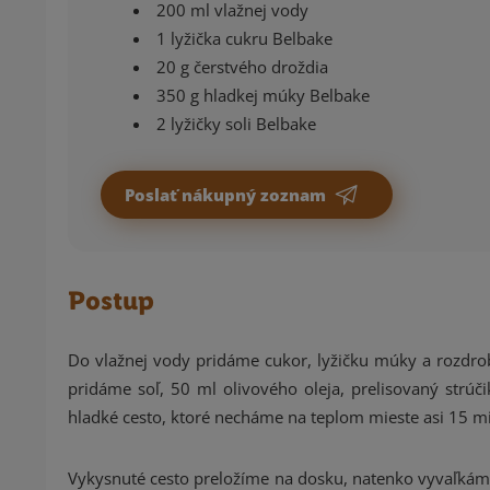
200 ml vlažnej vody
1 lyžička cukru Belbake
20 g čerstvého droždia
350 g hladkej múky Belbake
2 lyžičky soli Belbake
Poslať nákupný zoznam
Postup
Do vlažnej vody pridáme cukor, lyžičku múky a rozdr
pridáme soľ, 50 ml olivového oleja, prelisovaný strú
hladké cesto, ktoré necháme na teplom mieste asi 15 m
Vykysnuté cesto preložíme na dosku, natenko vyvaľkáme