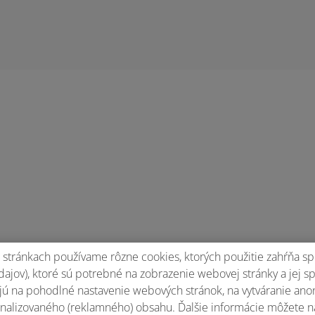
stránkach používame rôzne cookies, ktorých použitie zahŕňa sp
ajov), ktoré sú potrebné na zobrazenie webovej stránky a jej s
ko, čo potrebuješ?
ú na pohodlné nastavenie webových stránok, na vytváranie anony
nalizovaného (reklamného) obsahu. Ďalšie informácie môžete n
 iného nakúpiš v našom online shope na
Lidl.sk
.