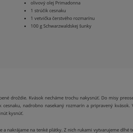
olivový olej Primadonna
1 strúčik cesnaku
1 vetvička čerstvého rozmarínu
100 g Schwarzwaldskej šunky
obené droždie. Kvások necháme trochu nakysnúť. Do misy preo
čik cesnaku, nadrobno nasekaný rozmarín a pripravený kvások.
inút kysnúť.
 a nakrájame na tenké plátky. Z nich rukami vytvarujeme dlhé te