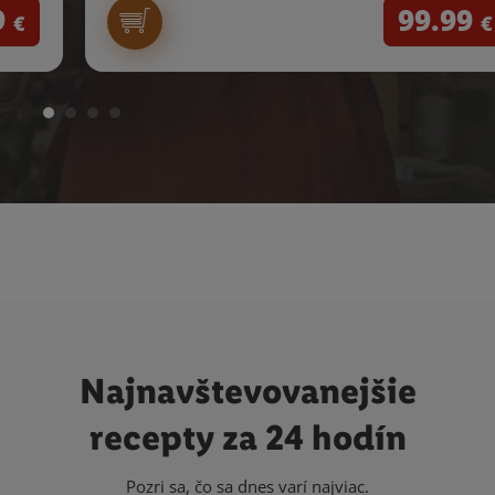
9
99.99
€
€
Najnavštevovanejšie
recepty za 24 hodín
Pozri sa, čo sa dnes varí najviac.