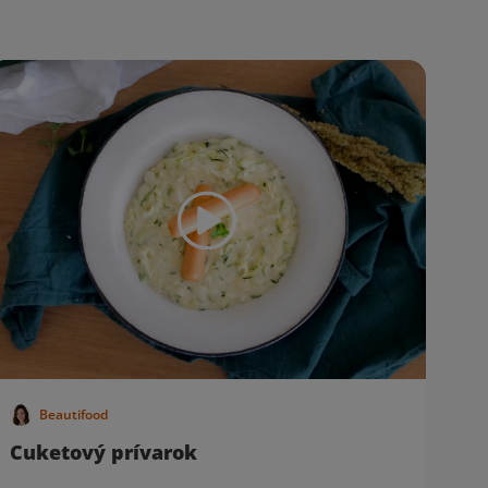
Beautifood
Cuketový prívarok
K