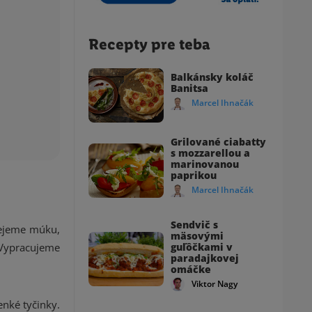
Recepty pre teba
Balkánsky koláč
Banitsa
Marcel Ihnačák
Grilované ciabatty
s mozzarellou a
marinovanou
paprikou
Marcel Ihnačák
Sendvič s
sejeme múku,
mäsovými
 Vypracujeme
guľôčkami v
paradajkovej
omáčke
Viktor Nagy
nké tyčinky.