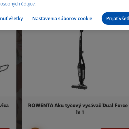
 osobných údajov
.
nuť všetky
Nastavenia súborov cookie
Prijať vše
vica
ROWENTA Aku tyčový vysávač Dual Force
in 1