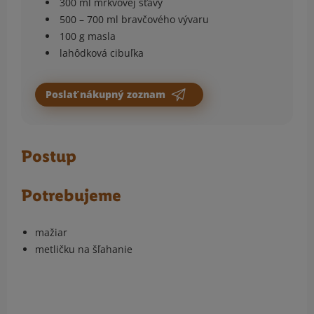
300 ml mrkvovej šťavy
500 – 700 ml bravčového vývaru
100 g masla
lahôdková cibuľka
Poslať nákupný zoznam
Postup
Potrebujeme
mažiar
metličku na šľahanie