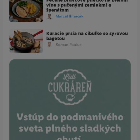
víne s pučenými zemiakmi a
špenátom
Marcel Ihnačák
Kuracie prsia na cibuľke so syrovou
bagetou
Roman Paulus
Vstúp do podmanivého
sveta plného sladkých
chutí.