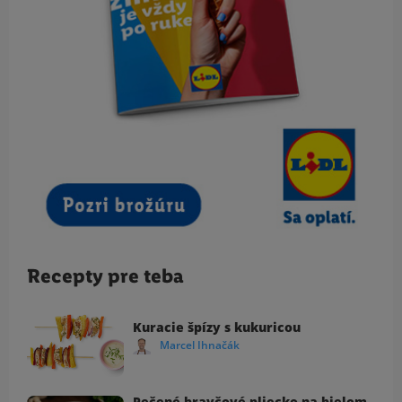
Recepty pre teba
Kuracie špízy s kukuricou
Marcel Ihnačák
Pečené bravčové pliecko na bielom