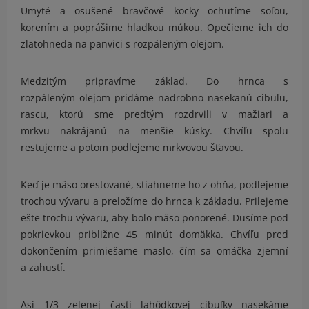
Umyté a osušené bravčové kocky ochutíme soľou,
korením a poprášime hladkou múkou. Opečieme ich do
zlatohneda na panvici s rozpáleným olejom.
Medzitým pripravíme základ. Do hrnca s
rozpáleným olejom pridáme nadrobno nasekanú cibuľu,
rascu, ktorú sme predtým rozdrvili v mažiari a
mrkvu nakrájanú na menšie kúsky. Chvíľu spolu
restujeme a potom podlejeme mrkvovou šťavou.
Keď je mäso orestované, stiahneme ho z ohňa, podlejeme
trochou vývaru a preložíme do hrnca k základu. Prilejeme
ešte trochu vývaru, aby bolo mäso ponorené. Dusíme pod
pokrievkou približne 45 minút domäkka. Chvíľu pred
dokončením primiešame maslo, čím sa omáčka zjemní
a zahustí.
Asi 1/3 zelenej časti lahôdkovej cibuľky nasekáme