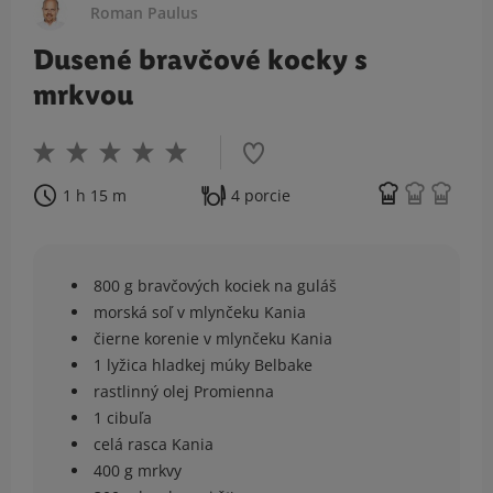
Roman Paulus
Dusené bravčové kocky s
mrkvou
1 h 15 m
4 porcie
800 g bravčových kociek na guláš
morská soľ v mlynčeku Kania
čierne korenie v mlynčeku Kania
1 lyžica hladkej múky Belbake
rastlinný olej Promienna
1 cibuľa
celá rasca Kania
400 g mrkvy