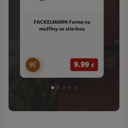
FACKELMANN Forma na
BISS
muffiny so stierkou
Cros
9.99
€