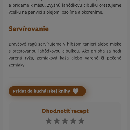
a pridáme k mäsu. Zvyšnú lahôdkovú cibuľku orestujeme
vcelku na panvici s olejom, osolíme a okoreníme.
Servírovanie
Bravčové ragú servírujeme v hlbšom tanieri alebo miske
s orestovanou lahôdkovou cibuľkou. Ako príloha sa hodí
varená ryža, zemiaková kaša alebo varené či pečené
zemiaky.
Pridať do kuchárskej knihy
Ohodnotiť recept