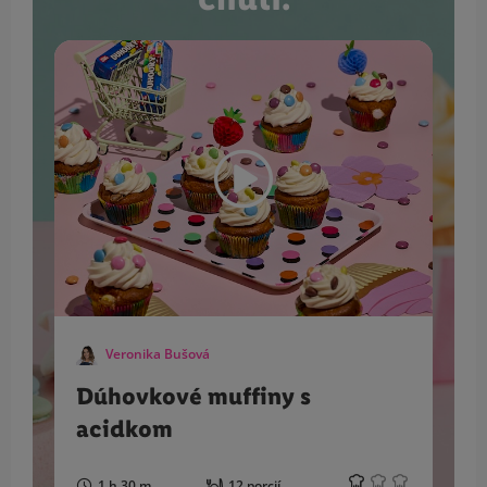
Veronika Bušová
Dúhovkové muffiny s
acidkom
1 h 30 m
12 porcií