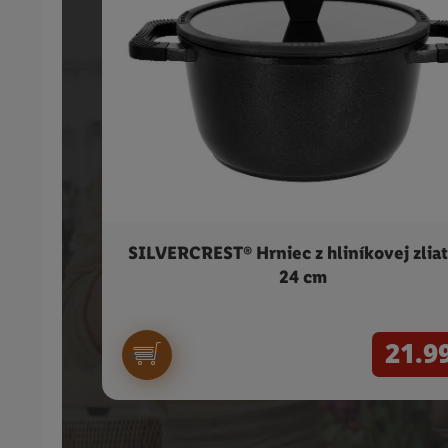
SILVERCREST® Hrniec z hliníkovej zliat
24 cm
21.9