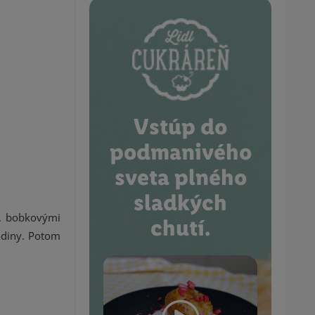
Vstúp do
podmanivého
sveta plného
sladkých
u, bobkovými
chutí.
odiny. Potom