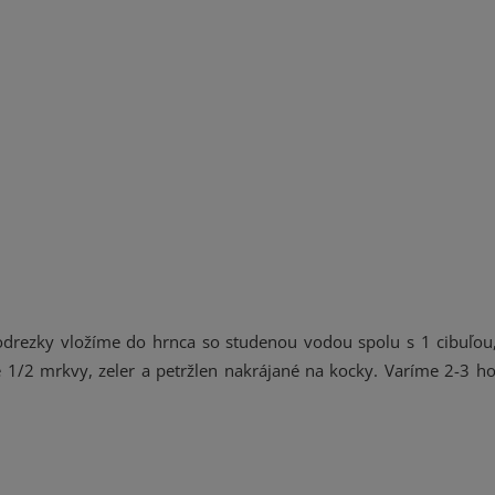
 odrezky vložíme do hrnca so studenou vodou spolu s 1 cibuľo
e 1/2 mrkvy, zeler a petržlen nakrájané na kocky. Varíme 2-3 h