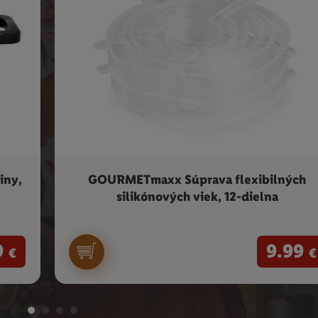
iny,
GOURMETmaxx Súprava flexibilných
silikónových viek, 12-dielna
9
9.99
€
€