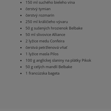
150 ml suchého bieleho vína
čerstvý tymian
čerstvý rozmarín
250 ml králičieho vývaru
50 g sušených hrozienok Belbake
50 ml slivovice Alliance
2 lyžice medu Confeira
čerstvá petržlenová vňať
1 lyžice masla Pilos
100 g anglickej slaniny na plátky Pikok
50 g celých mandlí Belbake
1 francúzska bageta