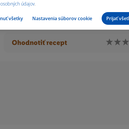
 osobných údajov
.
s omáčkou, posypeme orestovanou slaninou a mandľami. Podáva
nuť všetky
Nastavenia súborov cookie
Prijať vše
Ohodnotiť recept