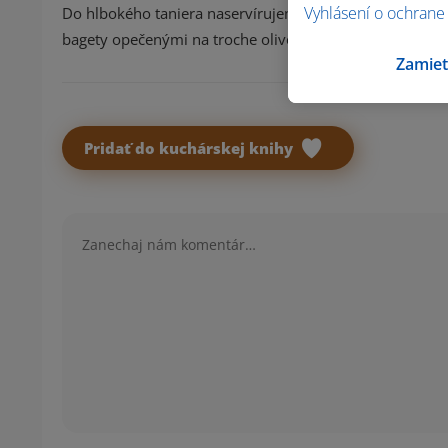
Vyhlásení o ochrane
Do hlbokého taniera naservírujeme duseného králika 
bagety opečenými na troche olivového oleja.
Zamiet
Pridať do kuchárskej knihy
Komentár