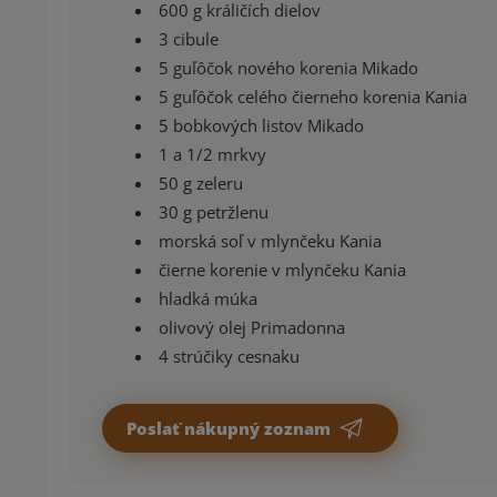
600 g králičích dielov
3 cibule
5 guľôčok nového korenia Mikado
5 guľôčok celého čierneho korenia Kania
5 bobkových listov Mikado
1 a 1/2 mrkvy
50 g zeleru
30 g petržlenu
morská soľ v mlynčeku Kania
čierne korenie v mlynčeku Kania
hladká múka
olivový olej Primadonna
4 strúčiky cesnaku
Poslať nákupný zoznam