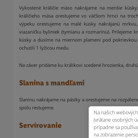
Vykostené králičie mäso nakrájame na menšie kúsky
králičieho mäsa orestujeme vo väčšom hrnci na troch
výpeku orestujeme na malé kúsky nakrájanú mrkvu,
viazaničku byliniek (tymianu a rozmarínu). Prilejeme k
kúsky a dusíme na miernom plameni pod pokrievkou p
ochutili 1 lyžicou medu.
Na záver pridáme ku králikovi scedené hrozienka, druh
Slanina s mandľami
Slaninu nakrájame na pásiky a orestujeme na rozpálenej
spolu restujeme.
Na našich webových 
(vrátane osobných úd
Servírovanie
prípadne sa používaj
na zobrazenie perso