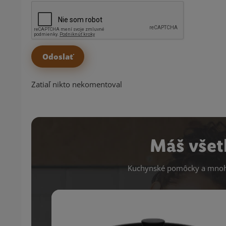
Zatiaľ nikto nekomentoval
Máš všet
Kuchynské pomôcky a mnoho