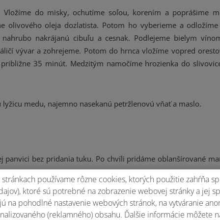
. Vložíme do misky, ochutíme soľou, korením a poprášime m
e olivového oleja dozlatista. Potom ho vyberieme a odložíme
 nahrubo nakrájanú cibuľu a cesnak. Podlejeme bielym víno
ráličí vývar a zohrejeme. Potom do hrnca vložíme vopred oresto
ribližne 35 minút. Medzitým namočíme hrozienka do slivovic
ú lyžicu medu, najemno nasekanú petržlenovú vňať a maslo.
 panvici bez pridania tuku. Po chvíli pridáme oblanšírované ma
stránkach používame rôzne cookies, ktorých použitie zahŕňa sp
ajov), ktoré sú potrebné na zobrazenie webovej stránky a jej s
ú na pohodlné nastavenie webových stránok, na vytváranie anony
nalizovaného (reklamného) obsahu. Ďalšie informácie môžete n