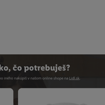
ko, čo potrebuješ?
 iného nakúpiš v našom online shope na
Lidl.sk
.