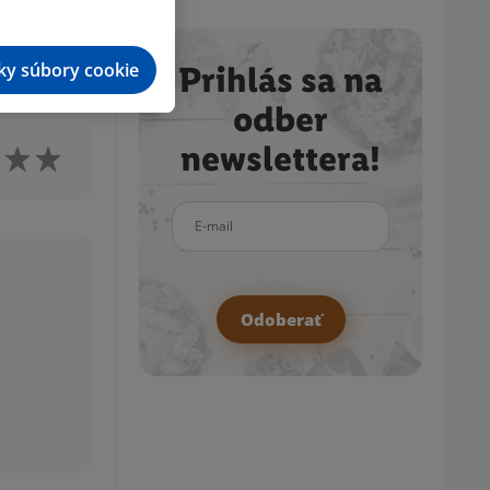
me s kúskami
tky súbory cookie
Prihlás sa na
odber
newslettera!
E-mail
Odoberať