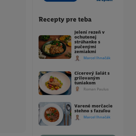
Recepty pre teba
Jelení rezeň v
ochutenej
strúhanke s
pučenými
zemiakmi
Marcel Ihnačák
Cícerový šalát s
grilovaným
tuniakom
Roman Paulus
Varené morčacie
stehno s fazuľou
Marcel Ihnačák