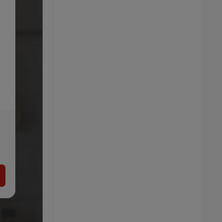
SILVERCREST® Súprava hrncov Premium
79.99
€