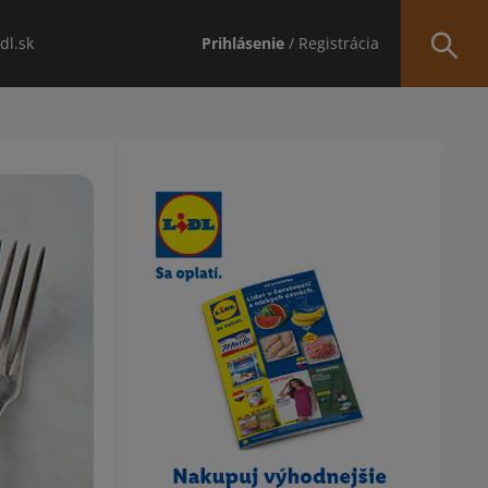
idl.sk
Prihlásenie
/ Registrácia
Obsah bočného panela