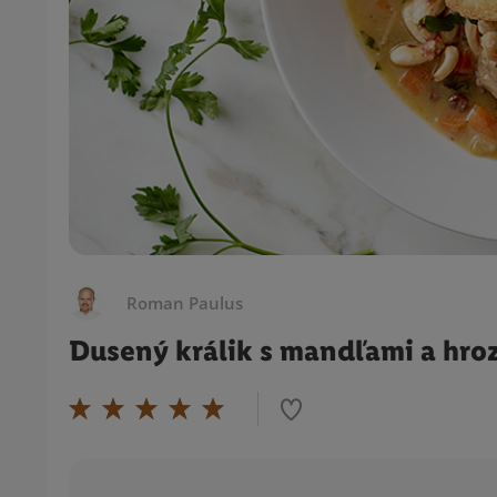
Roman Paulus
Dusený králik s mandľami a hro