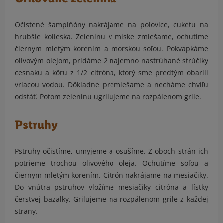
Očistené šampiňóny nakrájame na polovice, cuketu na
hrubšie kolieska. Zeleninu v miske zmiešame, ochutíme
čiernym mletým korením a morskou soľou. Pokvapkáme
olivovým olejom, pridáme 2 najemno nastrúhané strúčiky
cesnaku a kôru z 1/2 citróna, ktorý sme predtým obarili
vriacou vodou. Dôkladne premiešame a necháme chvíľu
odstáť. Potom zeleninu ugrilujeme na rozpálenom grile.
Pstruhy
Pstruhy očistíme, umyjeme a osušíme. Z oboch strán ich
potrieme trochou olivového oleja. Ochutíme soľou a
čiernym mletým korením. Citrón nakrájame na mesiačiky.
Do vnútra pstruhov vložíme mesiačiky citróna a lístky
čerstvej bazalky. Grilujeme na rozpálenom grile z každej
strany.