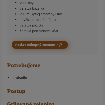
2 citróny
čerstvá bazalka
200 ml kyslej smotany Pilos
1 lyžica medu Confeira
čerstvá pažítka
čerstvá petržlenová vňať
Poslať nákupný zoznam
Potrebujeme
strúhadlo
Postup
Grilované zelenina