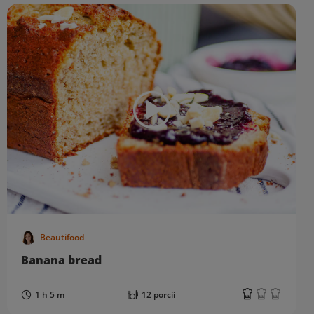
Beautifood
Banana bread
1 h 5 m
12 porcií