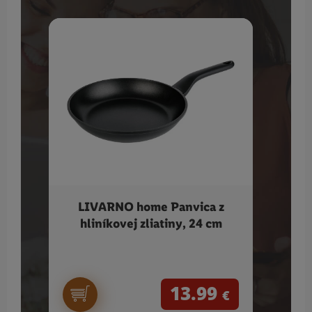
LIVARNO home Panvica z
SI
hliníkovej zliatiny, 24 cm
13.99
€