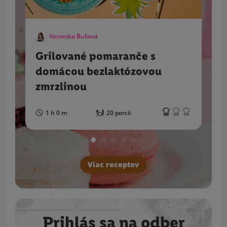
Veronika Bušová
Grilované pomaranče s
domácou bezlaktózovou
zmrzlinou
1 h 0 m
20 porcií
Viac receptov
Prihlás sa na odber