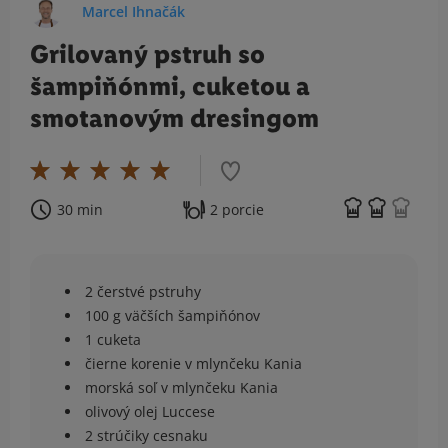
Marcel Ihnačák
Grilovaný pstruh so
šampiňónmi, cuketou a
smotanovým dresingom
30 min
2 porcie
2 čerstvé pstruhy
100 g väčších šampiňónov
1 cuketa
čierne korenie v mlynčeku Kania
morská soľ v mlynčeku Kania
olivový olej Luccese
2 strúčiky cesnaku