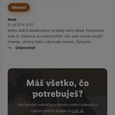
Hosť
21. júl 2014, 02:07
Veľmi dobrá kombinácia na ľahký letný obed. Pochutnali
sme si. Dokonca aj sused prišiel. Len som musel použiť
limetky, citróny totiž v obchode nemali. Ďakujem.
Odpovedať
Máš všetko, čo
potrebuješ?
Kuchynské pomôcky a mnoho iného nakúpiš v
našom online shope na
Lidl.sk
.