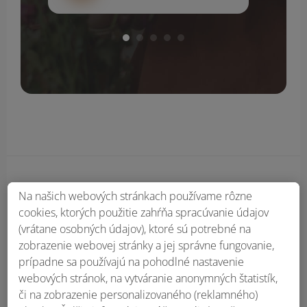
Obsah bočného panela
Na našich webových stránkach používame rôzne
cookies, ktorých použitie zahŕňa spracúvanie údajov
(vrátane osobných údajov), ktoré sú potrebné na
zobrazenie webovej stránky a jej správne fungovanie,
prípadne sa používajú na pohodlné nastavenie
webových stránok, na vytváranie anonymných štatistík,
či na zobrazenie personalizovaného (reklamného)