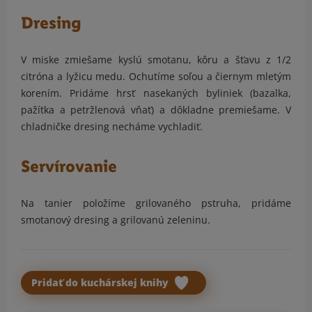
Dresing
V miske zmiešame kyslú smotanu, kôru a šťavu z 1/2
citróna a lyžicu medu. Ochutíme soľou a čiernym mletým
korením. Pridáme hrsť nasekaných byliniek (bazalka,
pažítka a petržlenová vňať) a dôkladne premiešame. V
chladničke dresing necháme vychladiť.
Servírovanie
Na tanier položíme grilovaného pstruha, pridáme
smotanový dresing a grilovanú zeleninu.
Pridať do kuchárskej knihy