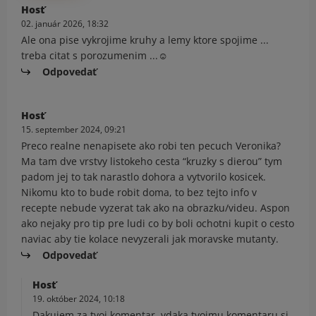
Hosť
02. január 2026, 18:32
Ale ona pise vykrojime kruhy a lemy ktore spojime ...
treba citat s porozumenim ...☺️
Odpovedať
Hosť
15. september 2024, 09:21
Preco realne nenapisete ako robi ten pecuch Veronika?
Ma tam dve vrstvy listokeho cesta “kruzky s dierou” tym
padom jej to tak narastlo dohora a vytvorilo kosicek.
Nikomu kto to bude robit doma, to bez tejto info v
recepte nebude vyzerat tak ako na obrazku/videu. Aspon
ako nejaky pro tip pre ludi co by boli ochotni kupit o cesto
naviac aby tie kolace nevyzerali jak moravske mutanty.
Odpovedať
Hosť
19. október 2024, 10:18
Dakujem za tvoj komentar, vdaka tvojmu komentaru si