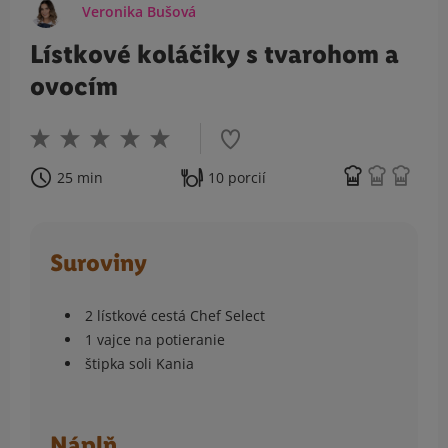
Veronika Bušová
Lístkové koláčiky s tvarohom a
ovocím
25 min
10 porcií
Suroviny
2 lístkové cestá Chef Select
1 vajce na potieranie
štipka soli Kania
Náplň