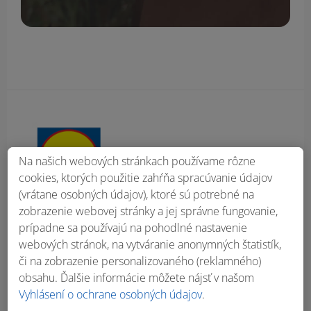
Obsah bočného panela
Na našich webových stránkach používame rôzne
cookies, ktorých použitie zahŕňa spracúvanie údajov
(vrátane osobných údajov), ktoré sú potrebné na
zobrazenie webovej stránky a jej správne fungovanie,
prípadne sa používajú na pohodlné nastavenie
webových stránok, na vytváranie anonymných štatistík,
či na zobrazenie personalizovaného (reklamného)
obsahu. Ďalšie informácie môžete nájsť v našom
Vyhlásení o ochrane osobných údajov
.