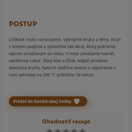
POSTUP
Lístkové cesto rozrolujeme, vykrojíme kruhy a lemy. Kruh
s lemom spojíme a vytvoríme tak okraj, ktorý potrieme
vajcom zmiešaným so soľou. V mise zmiešame tvaroh,
vanilínový cukor, Zlatý klas a žĺtok. Náplň pridáme
dovnútra kruhu. Navrch uložíme ovocie a zapečieme v
rúre vyhriatej na 200 °C približne 10 minút.
Pridať do kuchárskej knihy
Ohodnotiť recept