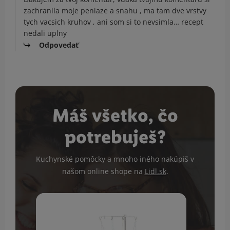
zachranila moje peniaze a snahu , ma tam dve vrstvy
tych vacsich kruhov , ani som si to nevsimla… recept
nedali uplny
Odpovedať
Máš všetko, čo
potrebuješ?
Kuchynské pomôcky a mnoho iného nakúpiš v
našom online shope na
Lidl.sk
.