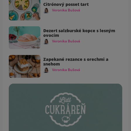
Citrónový posset tart
Veronika Bušová
Dezert salzburské kopce s lesným
ovocím
Veronika Bušová
Zapekané rezance s orechmi a
snehom
Veronika Bušová