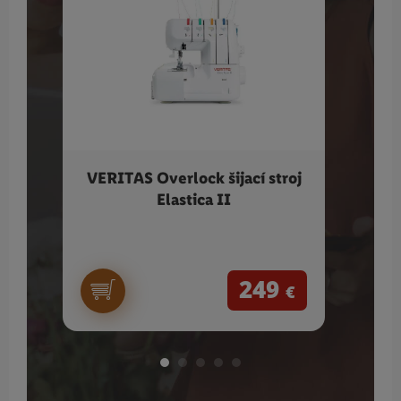
VERITAS Overlock šijací stroj
SI
Elastica II
odev
249
€