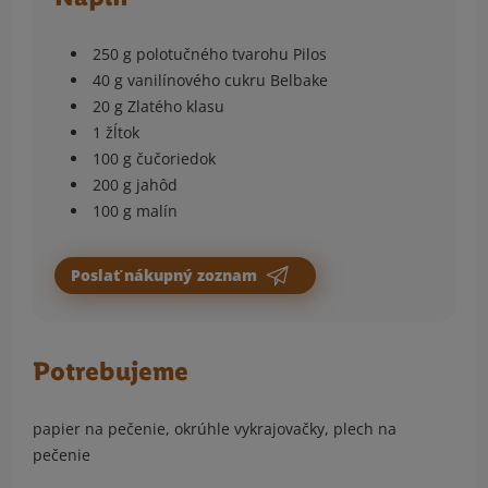
250 g polotučného tvarohu Pilos
40 g vanilínového cukru Belbake
20 g Zlatého klasu
1 žĺtok
100 g čučoriedok
200 g jahôd
100 g malín
Poslať nákupný zoznam
Potrebujeme
papier na pečenie, okrúhle vykrajovačky, plech na
pečenie