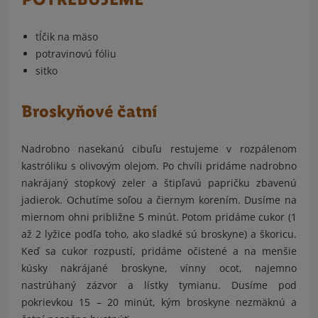
tĺčik na mäso
potravinovú fóliu
sitko
Broskyňové čatní
Nadrobno nasekanú cibuľu restujeme v rozpálenom
kastróliku s olivovým olejom. Po chvíli pridáme nadrobno
nakrájaný stopkový zeler a štipľavú papričku zbavenú
jadierok. Ochutíme soľou a čiernym korením. Dusíme na
miernom ohni približne 5 minút. Potom pridáme cukor (1
až 2 lyžice podľa toho, ako sladké sú broskyne) a škoricu.
Keď sa cukor rozpustí, pridáme očistené a na menšie
kúsky nakrájané broskyne, vínny ocot, najemno
nastrúhaný zázvor a lístky tymianu. Dusíme pod
pokrievkou 15 – 20 minút, kým broskyne nezmäknú a