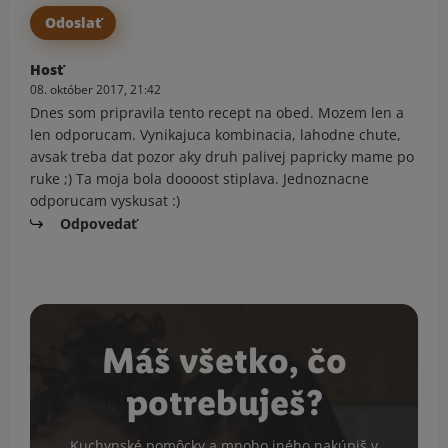
Hosť
08. október 2017, 21:42
Dnes som pripravila tento recept na obed. Mozem len a
len odporucam. Vynikajuca kombinacia, lahodne chute,
avsak treba dat pozor aky druh palivej papricky mame po
ruke ;) Ta moja bola doooost stiplava. Jednoznacne
odporucam vyskusat :)
Odpovedať
Máš všetko, čo
potrebuješ?
Kuchynské pomôcky a mnoho iného nakúpiš v