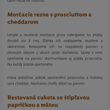
čatní nezačne hustnúť.
Morčacie rezne s prosciuttom a
cheddarom
Umyté a osušené morčacie prsia nakrájame na plátky
(hrubé asi 2 cm). Zľahka ich naklepeme, osolíme a
okoreníme. Restujeme ich na rozpálenej panvici s
olivovým olejom z oboch strán dozlatista. Spolu s nimi
opečieme na panvici dochrumkava aj plátky prosciutta.
Na každý plátok opečeného
mäsa položíme plátok opečeného prosciutta a hobliny
syra cheddar. Necháme chvíľu dôjsť na panvici.
Restovaná cuketa so štipľavou
papričkou a mätou