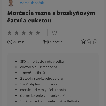
Marcel Ihnačák
Morčacie rezne s broskyňovým
čatní a cuketou
40 min
4 porcie
850 g morčacích pŕs v celku
olivový olej Primadonna
1 menšia cibuľa
2 stopky stopkového zeleru
1 a ½ štipľavej papričky
morská soľ v mlynčeku Kania
čierne korenie v mlynčeku Kania
1 – 2 lyžice trstinového cukru Belbake