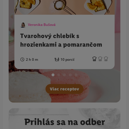
Veronika Bušová
Tvarohový chlebík s
hrozienkami a pomarančom
2 h 0 m
10 porcií
Viac receptov
Prihlás sa na odber