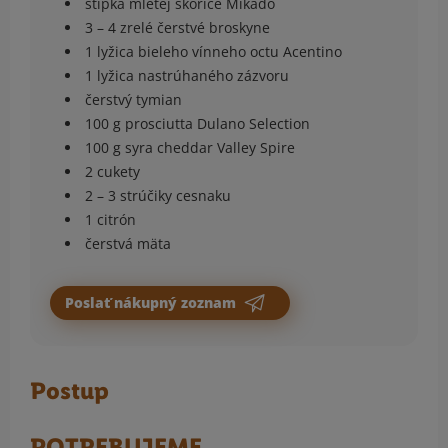
štipka mletej škorice Mikado
3 – 4 zrelé čerstvé broskyne
1 lyžica bieleho vínneho octu Acentino
1 lyžica nastrúhaného zázvoru
čerstvý tymian
100 g prosciutta Dulano Selection
100 g syra cheddar Valley Spire
2 cukety
2 – 3 strúčiky cesnaku
1 citrón
čerstvá mäta
Poslať nákupný zoznam
Postup
POTREBUJEME