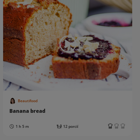
Beautifood
Banana bread
1 h 5 m
12 porcií