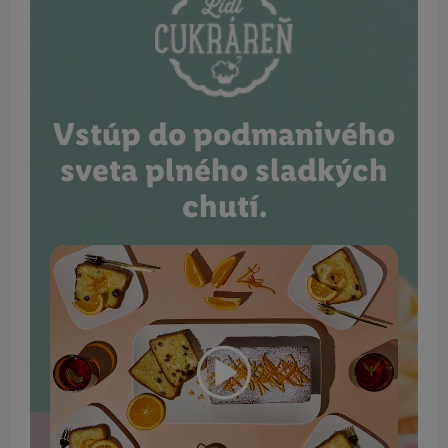
Vstúp do podmanivého
sveta plného sladkých
chutí.