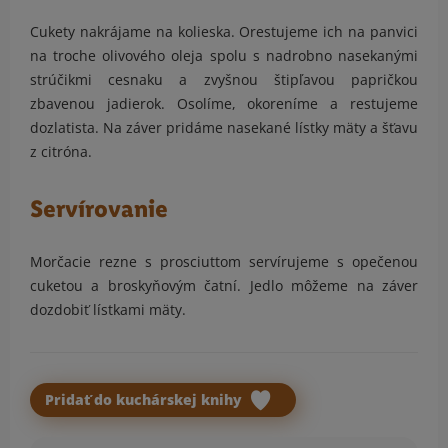
Cukety nakrájame na kolieska. Orestujeme ich na panvici
na troche olivového oleja spolu s nadrobno nasekanými
strúčikmi cesnaku a zvyšnou štipľavou papričkou
zbavenou jadierok. Osolíme, okoreníme a restujeme
dozlatista. Na záver pridáme nasekané lístky mäty a šťavu
z citróna.
Servírovanie
Morčacie rezne s prosciuttom servírujeme s opečenou
cuketou a broskyňovým čatní. Jedlo môžeme na záver
dozdobiť lístkami mäty.
Pridať do kuchárskej knihy