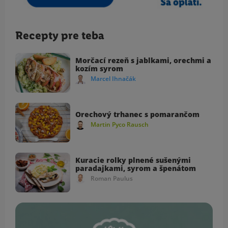
Recepty pre teba
Morčací rezeň s jablkami, orechmi a
kozím syrom
Marcel Ihnačák
Orechový trhanec s pomarančom
Martin Pyco Rausch
Kuracie rolky plnené sušenými
paradajkami, syrom a špenátom
Roman Paulus