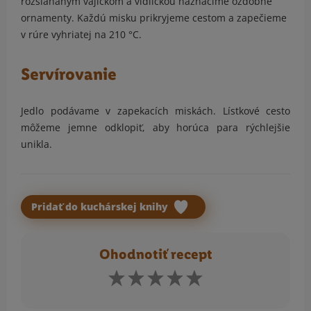
rozšľahaným vajíčkom a vidličkou naznačíme ozdobné
ornamenty. Každú misku prikryjeme cestom a zapečieme
v rúre vyhriatej na 210 °C.
Servírovanie
Jedlo podávame v zapekacích miskách. Lístkové cesto
môžeme jemne odklopiť, aby horúca para rýchlejšie
unikla.
Pridať do kuchárskej knihy
Ohodnotiť recept