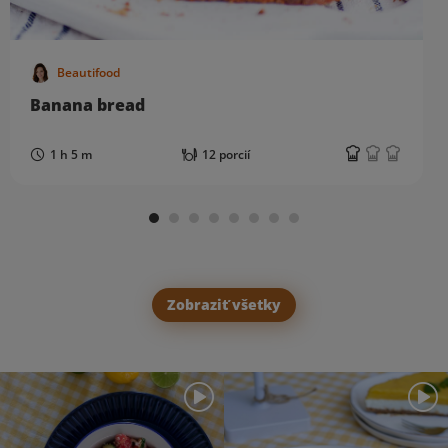
Beautifood
Banana bread
1 h 5 m
12 porcií
Zobraziť všetky