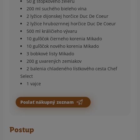
50 g stopkového zeleru
200 ml suchého bieleho vína
2 lyžice dijonskej horčice Duc De Coeur
2 lyžice hrubozrnnej horčice Duc De Coeur
500 ml králičieho vývaru
10 guľôčok čierneho korenia Mikado
10 guľôčok nového korenia Mikado
3 bobkové listy Mikado
200 g uvarených zemiakov
2 balenia chladeného lístkového cesta Chef
Select
1 vajce
Poslať nákupný zoznam
Postup