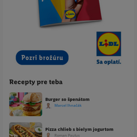
Recepty pre teba
Burger so špenátom
Marcel Ihnačák
Pizza chlieb s bielym jogurtom
Roman Paulus