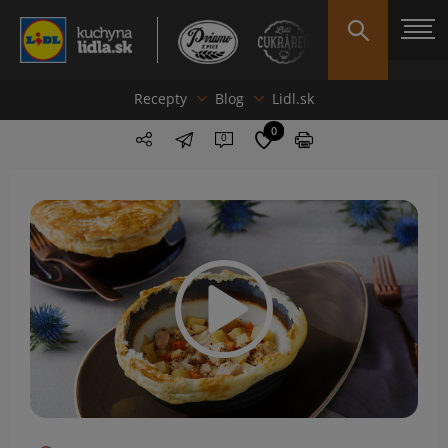
Recepty
Blog
Lidl.sk
0
0