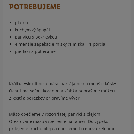
POTREBUJEME
plátno
kuchynský špagát
panvicu s pokrievkou
4 menšie zapekacie misky (1 miska = 1 porcia)
pierko na potieranie
Králika vykostíme a mäso nakrájame na menšie kúsky.
Ochutíme soľou, korením a zľahka poprášime múkou.
Z kostí a odrezkov pripravíme vývar.
Mäso opečieme v rozohriatej panvici s olejom.
Orestované mäso vyberieme na tanier. Do výpeku
prilejeme trochu oleja a opečieme koreňovú zeleninu