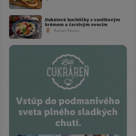
Dukátové buchtičky s vanilkovým
krémom a čerstvým ovocím
Roman Paulus
Vstúp do podmanivého
sveta plného sladkých
chutí.