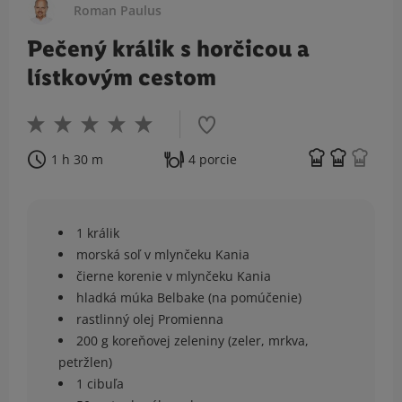
Roman Paulus
Pečený králik s horčicou a
lístkovým cestom
1 h 30 m
4 porcie
1 králik
morská soľ v mlynčeku Kania
čierne korenie v mlynčeku Kania
hladká múka Belbake (na pomúčenie)
rastlinný olej Promienna
200 g koreňovej zeleniny (zeler, mrkva,
petržlen)
1 cibuľa