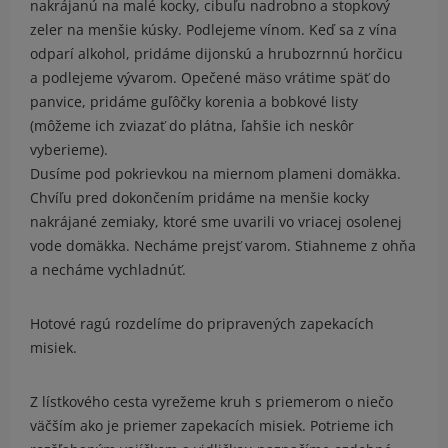
nakrájanú na malé kocky, cibuľu nadrobno a stopkový
zeler na menšie kúsky. Podlejeme vínom. Keď sa z vína
odparí alkohol, pridáme dijonskú a hrubozrnnú horčicu
a podlejeme vývarom. Opečené mäso vrátime späť do
panvice, pridáme guľôčky korenia a bobkové listy
(môžeme ich zviazať do plátna, ľahšie ich neskôr
vyberieme).
Dusíme pod pokrievkou na miernom plameni domäkka.
Chvíľu pred dokončením pridáme na menšie kocky
nakrájané zemiaky, ktoré sme uvarili vo vriacej osolenej
vode domäkka. Necháme prejsť varom. Stiahneme z ohňa
a necháme vychladnúť.
Hotové ragú rozdelíme do pripravených zapekacích
misiek.
Z lístkového cesta vyrežeme kruh s priemerom o niečo
väčším ako je priemer zapekacích misiek. Potrieme ich