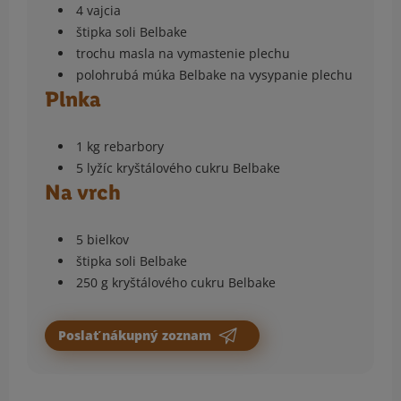
4 vajcia
štipka soli Belbake
trochu masla na vymastenie plechu
polohrubá múka Belbake na vysypanie plechu
Plnka
1 kg rebarbory
5 lyžíc kryštálového cukru Belbake
Na vrch
5 bielkov
štipka soli Belbake
250 g kryštálového cukru Belbake
Poslať nákupný zoznam