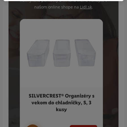
Kuchynské pomôcky a mnoho iného nakúpiš v
našom online shope na
Lidl.sk
.
SILVERCREST® Organizéry s
Vil
vekom do chladničky, S, 3
po
kusy