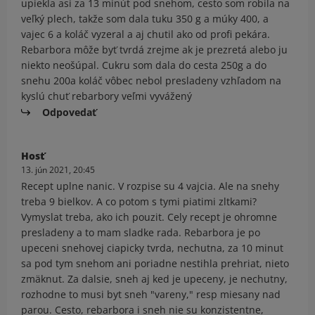
upiekla asi za 13 minút pod snehom, cesto som robila na
veľký plech, takže som dala tuku 350 g a múky 400, a
vajec 6 a koláč vyzeral a aj chutil ako od profi pekára.
Rebarbora môže byť tvrdá zrejme ak je prezretá alebo ju
niekto neošúpal. Cukru som dala do cesta 250g a do
snehu 200a koláč vôbec nebol presladeny vzhľadom na
kyslú chuť rebarbory veľmi vyvážený
Odpovedať
Hosť
13. jún 2021, 20:45
Recept uplne nanic. V rozpise su 4 vajcia. Ale na snehy
treba 9 bielkov. A co potom s tymi piatimi zltkami?
Vymyslat treba, ako ich pouzit. Cely recept je ohromne
presladeny a to mam sladke rada. Rebarbora je po
upeceni snehovej ciapicky tvrda, nechutna, za 10 minut
sa pod tym snehom ani poriadne nestihla prehriat, nieto
zmäknut. Za dalsie, sneh aj ked je upeceny, je nechutny,
rozhodne to musi byt sneh "vareny," resp miesany nad
parou. Cesto, rebarbora i sneh nie su konzistentne,