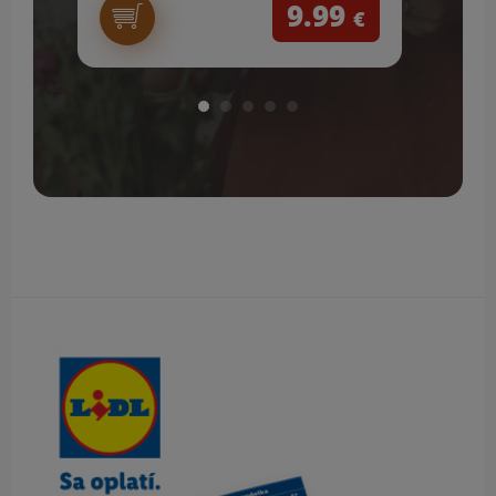
9.99
€
Obsah bočného panela