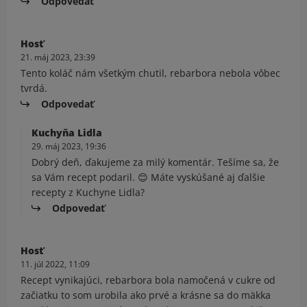
Odpovedať
Hosť
21. máj 2023, 23:39
Tento koláč nám všetkým chutil, rebarbora nebola vôbec
tvrdá.
Odpovedať
Kuchyňa Lidla
29. máj 2023, 19:36
Dobrý deň, ďakujeme za milý komentár. Tešíme sa, že
sa Vám recept podaril. 😊 Máte vyskúšané aj ďalšie
recepty z Kuchyne Lidla?
Odpovedať
Hosť
11. júl 2022, 11:09
Recept vynikajúci, rebarbora bola namočená v cukre od
začiatku to som urobila ako prvé a krásne sa do mäkka