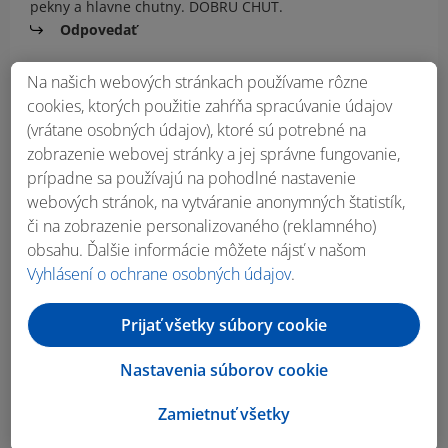
pekny a hlavne chutny. DOBRU CHUT.
Odpovedať
Hosť
Na našich webových stránkach používame rôzne
14. júl 2024, 17:51
cookies, ktorých použitie zahŕňa spracúvanie údajov
Urobila som podľa vás , lebo naozaj je treba
(vrátane osobných údajov), ktoré sú potrebné na
postupovať ako ste písali...skvelé, ďakujem je vidieť ze
zobrazenie webovej stránky a jej správne fungovanie,
ste profik🤗
prípadne sa používajú na pohodlné nastavenie
Odpovedať
webových stránok, na vytváranie anonymných štatistík,
či na zobrazenie personalizovaného (reklamného)
Zobraziť viac komentárov
obsahu. Ďalšie informácie môžete nájsť v našom
Vyhlásení o ochrane osobných údajov
.
Prijať všetky súbory cookie
Máš všetko, čo
Nastavenia súborov cookie
potrebuješ?
Zamietnuť všetky