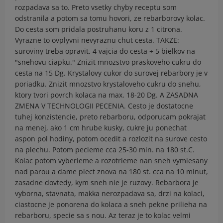
rozpadava sa to. Preto vsetky chyby receptu som
odstranila a potom sa tomu hovori, ze rebarborovy kolac.
Do cesta som pridala postruhanu koru z 1 citrona.
Vyrazne to ovplyvni nevyraznu chut cesta. TAKZE:
suroviny treba opravit. 4 vajcia do cesta + 5 bielkov na
"snehovu ciapku." Znizit mnozstvo praskoveho cukru do
cesta na 15 Dg. Krystalovy cukor do surovej rebarbory je v
poriadku. Znizit mnozstvo krystaloveho cukru do snehu,
ktory tvori povrch kolaca na max. 18-20 Dg. A ZASADNA
ZMENA V TECHNOLOGII PECENIA. Cesto je dostatocne
tuhej konzistencie, preto rebarboru, odporucam pokrajat
na menej, ako 1 cm hrube kusky, cukre ju ponechat
aspon pol hodiny, potom ocedit a rozlozit na surove cesto
na plechu. Potom pecieme cca 25-30 min. na 180 st.C.
Kolac potom vyberieme a rozotrieme nan sneh vymiesany
nad parou a dame piect znova na 180 st. cca na 10 minut,
zasadne dovtedy, kym sneh nie je ruzovy. Rebarbora je
vyborna, stavnata, makka nerozpadava sa, drzi na kolaci,
ciastocne je ponorena do kolaca a sneh pekne prilieha na
rebarboru, specie sa s nou. Az teraz je to kolac velmi