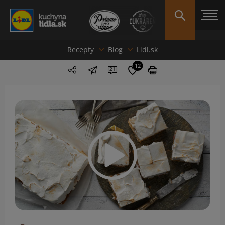
Recepty
Blog
Lidl.sk
12
21