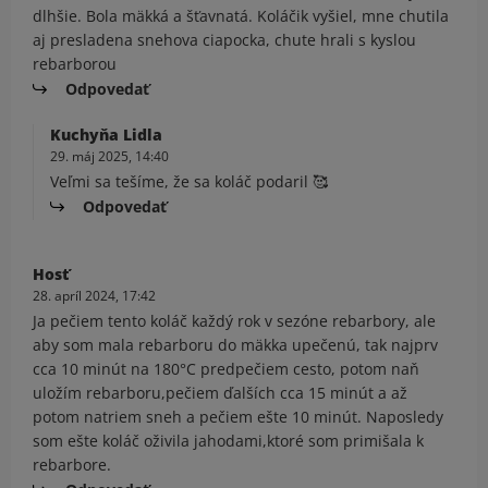
dlhšie. Bola mäkká a šťavnatá. Koláčik vyšiel, mne chutila
aj presladena snehova ciapocka, chute hrali s kyslou
rebarborou
Odpovedať
Kuchyňa Lidla
29. máj 2025, 14:40
Veľmi sa tešíme, že sa koláč podaril 🥰
Odpovedať
Hosť
28. apríl 2024, 17:42
Ja pečiem tento koláč každý rok v sezóne rebarbory, ale
aby som mala rebarboru do mäkka upečenú, tak najprv
cca 10 minút na 180°C predpečiem cesto, potom naň
uložím rebarboru,pečiem ďalších cca 15 minút a až
potom natriem sneh a pečiem ešte 10 minút. Naposledy
som ešte koláč oživila jahodami,ktoré som primišala k
rebarbore.