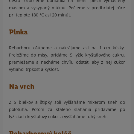
Cesto rozotrieme dohladka na menší plech vymastený
maslom a vysypaný múkou. Pečieme v predhriatej rúre
pri teplote 180 °C asi 20 minút.
Plnka
Rebarboru ošúpeme a nakrájame asi na 1 cm kúsky.
Preložíme do misy, pridáme 5 lyžíc kryštálového cukru,
premiešame a necháme chvíľu odstáť, aby z nej cukor
vytiahol trpkosť a kyslosť.
Na vrch
Z 5 bielkov a štipky soli vyšľaháme mixérom sneh do
polotuha. Potom za stáleho šľahania pridávame po
lyžiciach kryštálový cukor a vyšľaháme tuhý sneh.
Rebarborový koláč