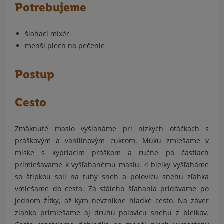
Potrebujeme
šľahací mixér
menší plech na pečenie
Postup
Cesto
Zmäknuté maslo vyšľaháme pri nízkych otáčkach s
práškovým a vanilínovým cukrom. Múku zmiešame v
miske s kypriacim práškom a ručne po častiach
primiešavame k vyšľahanému maslu. 4 bielky vyšľaháme
so štipkou soli na tuhý sneh a polovicu snehu zľahka
vmiešame do cesta. Za stáleho šľahania pridávame po
jednom žĺtky, až kým nevznikne hladké cesto. Na záver
zľahka primiešame aj druhú polovicu snehu z bielkov.