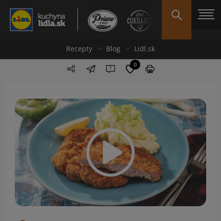
Recepty
Blog
Lidl.sk
0
1