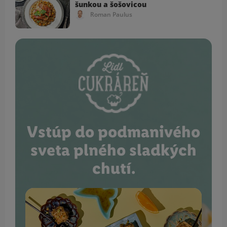
šunkou a šošovicou
Roman Paulus
Vstúp do podmanivého
sveta plného sladkých
chutí.