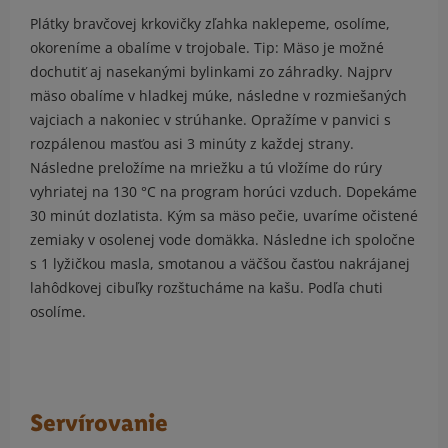
Plátky bravčovej krkovičky zľahka naklepeme, osolíme,
okoreníme a obalíme v trojobale. Tip: Mäso je možné
dochutiť aj nasekanými bylinkami zo záhradky. Najprv
mäso obalíme v hladkej múke, následne v rozmiešaných
vajciach a nakoniec v strúhanke. Opražíme v panvici s
rozpálenou masťou asi 3 minúty z každej strany.
Následne preložíme na mriežku a tú vložíme do rúry
vyhriatej na 130 °C na program horúci vzduch. Dopekáme
30 minút dozlatista. Kým sa mäso pečie, uvaríme očistené
zemiaky v osolenej vode domäkka. Následne ich spoločne
s 1 lyžičkou masla, smotanou a väčšou časťou nakrájanej
lahôdkovej cibuľky rozštucháme na kašu. Podľa chuti
osolíme.
Servírovanie