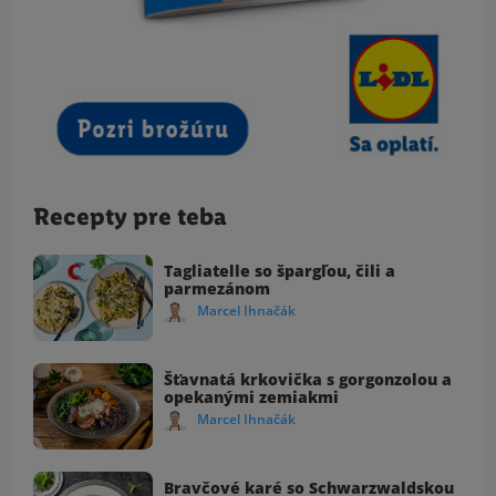
Recepty pre teba
Tagliatelle so špargľou, čili a
parmezánom
Marcel Ihnačák
Šťavnatá krkovička s gorgonzolou a
opekanými zemiakmi
Marcel Ihnačák
Bravčové karé so Schwarzwaldskou