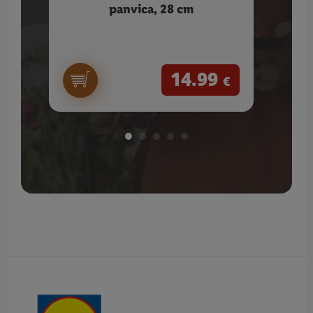
panvica, 28 cm
TOOL
14.99
€
Obsah bočného panela