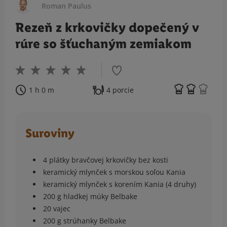
Roman Paulus
Rezeň z krkovičky dopečený v
rúre so šťuchaným zemiakom
1 h 0 m
4 porcie
Suroviny
4 plátky bravčovej krkovičky bez kosti
keramický mlynček s morskou soľou Kania
keramický mlynček s korením Kania (4 druhy)
200 g hladkej múky Belbake
20 vajec
200 g strúhanky Belbake