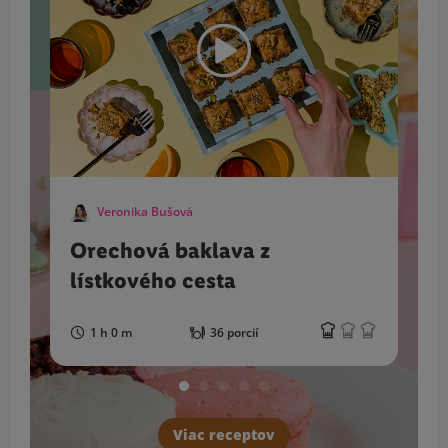
Veronika Bušová
Orechová baklava z
lístkového cesta
1 h 0 m
36 porcií
Viac receptov