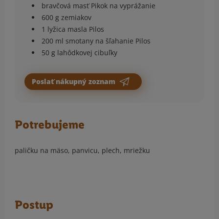
bravčová masť Pikok na vyprážanie
600 g zemiakov
1 lyžica masla Pilos
200 ml smotany na šľahanie Pilos
50 g lahôdkovej cibuľky
Poslať nákupný zoznam
Potrebujeme
paličku na mäso, panvicu, plech, mriežku
Postup