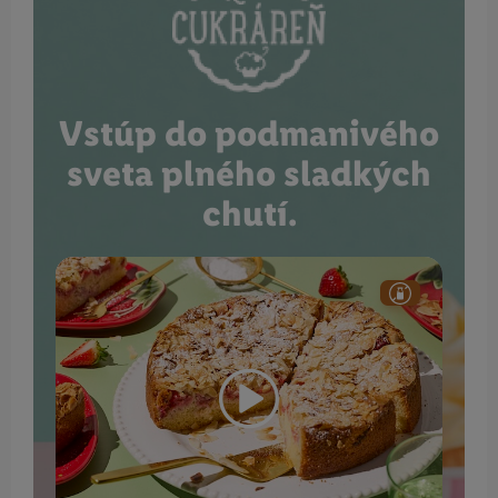
Vstúp do podmanivého
sveta plného sladkých
chutí.