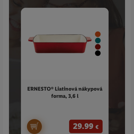
ERNESTO® Liatinová nákypová
S
forma, 3,6 l
tep
29.99
€