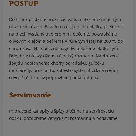
POSTUP
Do hrnca pridáme brusnice, vodu, cukor a varíme, kým
nevznikne džem. Bagetu nakrájame na plátky, preložíme
na plech vystlaný papierom na pečenie, pokvapkáme
olivovým olejom a pečieme v rúre vyhriatej na 200 °C do
chrumkava. Na opečené bagetky položíme plátky syra
Brie, brusnicový džem a čerstvý rozmarín. Na drevenú
špajdu napichneme cherry paradajku, guľôčku
mozzarelly, proscuitto, koliesko kyslej uhorky a čiernu
olivu. Počet kusov pripravíme podľa potreby.
Servírovanie
Pripravené kanapky a špízy uložíme na servírovaciu
dosku, dozdobíme vetvičkami rozmarínu a podávame.