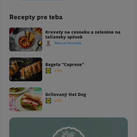
Recepty pre teba
Krevety na cesnaku a zelenine na
taliansky spôsob
Marcel Ihnačák
Bageta "Caprese"
LIDL
Grilovaný Hot Dog
LIDL