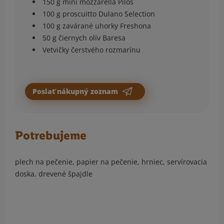
150 g mini mozzarella Pilos
100 g proscuitto Dulano Selection
100 g zavárané uhorky Freshona
50 g čiernych olív Baresa
Vetvičky čerstvého rozmarínu
Poslať nákupný zoznam
Potrebujeme
plech na pečenie, papier na pečenie, hrniec, servírovacia
doska, drevené špajdle