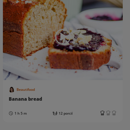
Beautifood
Banana bread
1 h 5 m
12 porcií