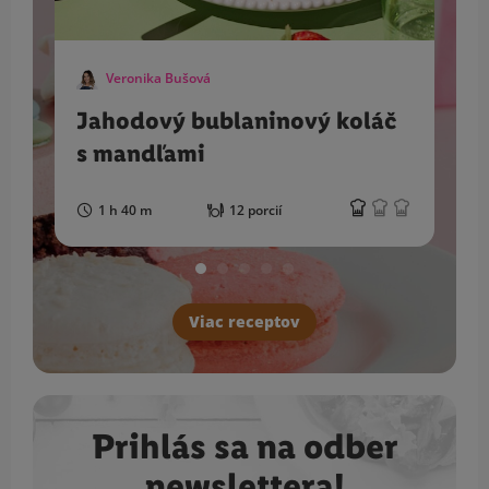
Veronika Bušová
Jahodový bublaninový koláč
s mandľami
1 h 40 m
12 porcií
Viac receptov
Prihlás sa na odber
newslettera!