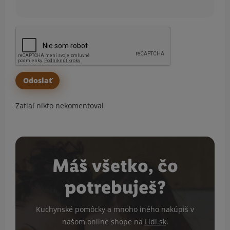
Zatiaľ nikto nekomentoval
Máš všetko, čo
potrebuješ?
Kuchynské pomôcky a mnoho iného nakúpiš v
našom online shope na
Lidl.sk
.