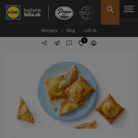
Recepty
Blog
Lidl.sk
5
1