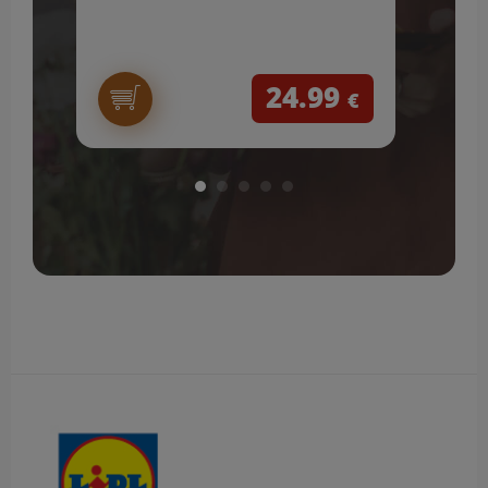
24.99
€
Obsah bočného panela