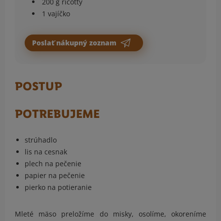
200 g ricotty
1 vajíčko
Poslať nákupný zoznam
POSTUP
POTREBUJEME
strúhadlo
lis na cesnak
plech na pečenie
papier na pečenie
pierko na potieranie
Mleté mäso preložíme do misky, osolíme, okoreníme