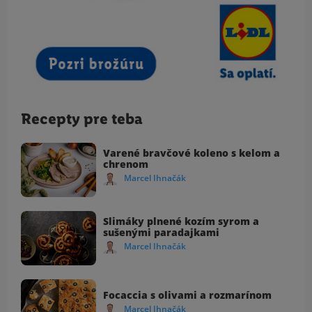
Recepty pre teba
Varené bravčové koleno s kelom a
chrenom
Marcel Ihnačák
Slimáky plnené kozím syrom a
sušenými paradajkami
Marcel Ihnačák
Focaccia s olivami a rozmarínom
Marcel Ihnačák