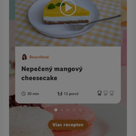
Beautifood
Nepečený mangový
cheesecake
30 min
12 porcií
Viac receptov