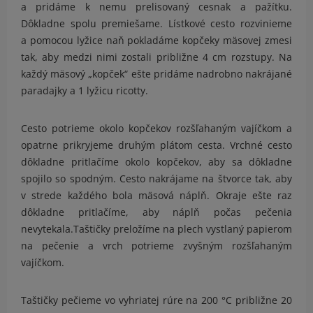
a pridáme k nemu prelisovaný cesnak a pažítku.
Dôkladne spolu premiešame. Lístkové cesto rozvinieme
a pomocou lyžice naň pokladáme kopčeky mäsovej zmesi
tak, aby medzi nimi zostali približne 4 cm rozstupy. Na
každý mäsový „kopček“ ešte pridáme nadrobno nakrájané
paradajky a 1 lyžicu ricotty.
Cesto potrieme okolo kopčekov rozšľahaným vajíčkom a
opatrne prikryjeme druhým plátom cesta. Vrchné cesto
dôkladne pritlačíme okolo kopčekov, aby sa dôkladne
spojilo so spodným. Cesto nakrájame na štvorce tak, aby
v strede každého bola mäsová náplň. Okraje ešte raz
dôkladne pritlačíme, aby náplň počas pečenia
nevytekala.Taštičky preložíme na plech vystlaný papierom
na pečenie a vrch potrieme zvyšným rozšľahaným
vajíčkom.
Taštičky pečieme vo vyhriatej rúre na 200 °C približne 20