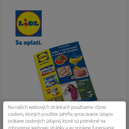
Obsah bočného panela
Na našich webových stránkach používame rôzne
cookies, ktorých použitie zahŕňa spracúvanie údajov
(vrátane osobných údajov), ktoré sú potrebné na
zobrazenie webovej stránky a jej správne fungovanie,