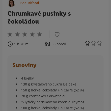
Beautifood
Chrumkavé pusinky s
čokoládou
1 h 20 m
35 porcií
Suroviny
4 bielky
130 g kryštálového cukru Belbake
150 g horkej čokolády Fin Carré (52 %)
70 g cornflakes Corwnfield
½ lyžičky perníkového korenia Thymos
100 g horkej čokolády Fin Carré (52 %)