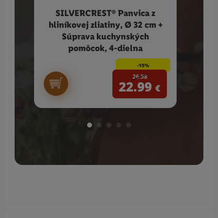
SILVERCREST® Panvica z
BOD
hliníkovej zliatiny, Ø 32 cm +
Súprava kuchynských
pomôcok, 4-dielna
-15%
26.98
22.99
€