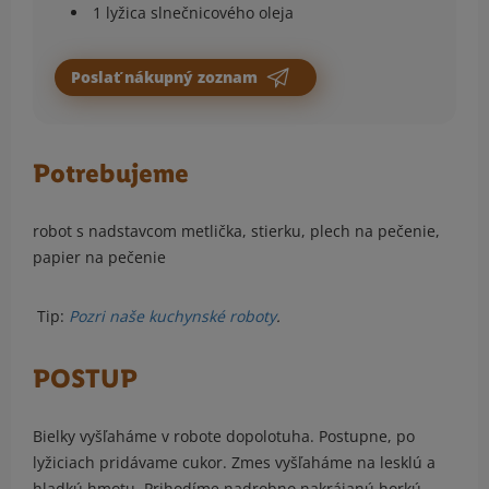
1 lyžica slnečnicového oleja
Poslať nákupný zoznam
Potrebujeme
robot s nadstavcom metlička, stierku, plech na pečenie,
papier na pečenie
Tip:
Pozri naše kuchynské roboty
.
POSTUP
Bielky vyšľaháme v robote dopolotuha. Postupne, po
lyžiciach pridávame cukor. Zmes vyšľaháme na lesklú a
hladkú hmotu. Prihodíme nadrobno nakrájanú horkú