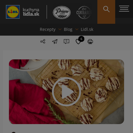
Recepty
Blog
Lidl.sk
6
0