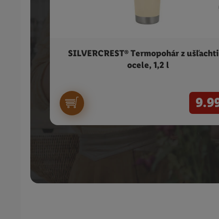
SILVERCREST® Termopohár z ušľachti
ocele, 1,2 l
9.9