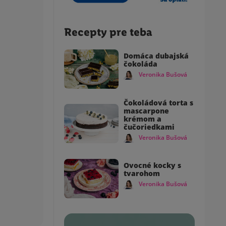
Recepty pre teba
Domáca dubajská
čokoláda
Veronika Bušová
Čokoládová torta s
mascarpone
krémom a
čučoriedkami
Veronika Bušová
Ovocné kocky s
tvarohom
Veronika Bušová