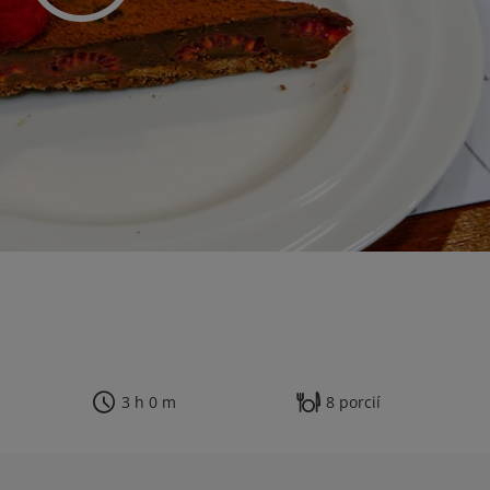
3 h 0 m
8 porcií