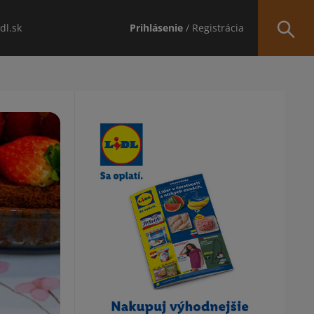
idl.sk
Prihlásenie
/ Registrácia
Obsah bočného panela