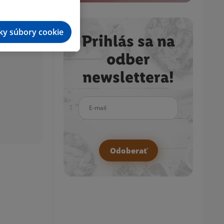
tky súbory cookie
Prihlás sa na
odber
newslettera!
E-mail
Odoberať