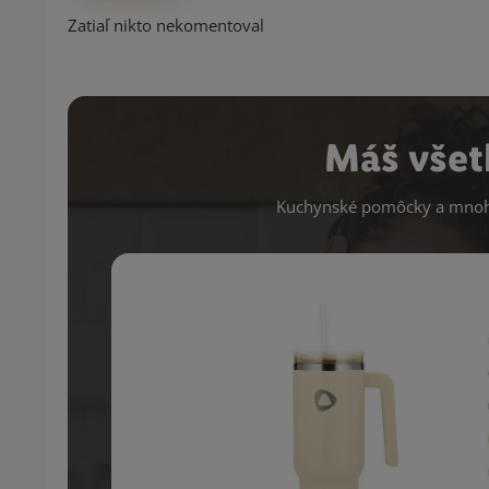
Zatiaľ nikto nekomentoval
Máš všet
Kuchynské pomôcky a mnoho