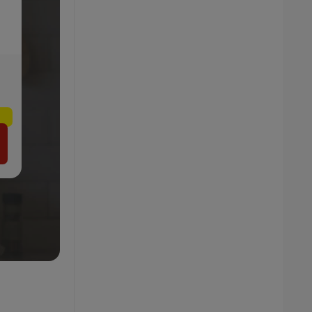
n
ERNESTO® Misky/Misky na
omáčku/Porcelánové lyžičky
6.99
€