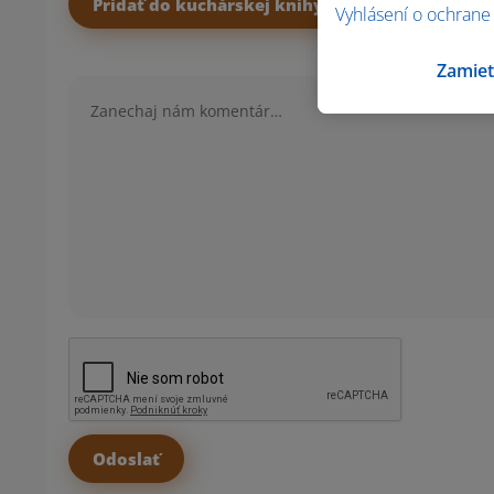
Pridať do kuchárskej knihy
Vyhlásení o ochrane
Zamiet
Komentár