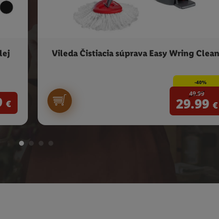
lej
Vileda Čistiacia súprava Easy Wring Clea
-40%
49.99
9
29.99
€
€