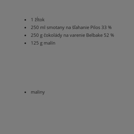
1 žĺtok
250 ml smotany na šľahanie Pilos 33 %
250 g čokolády na varenie Belbake 52 %
125 g malín
maliny