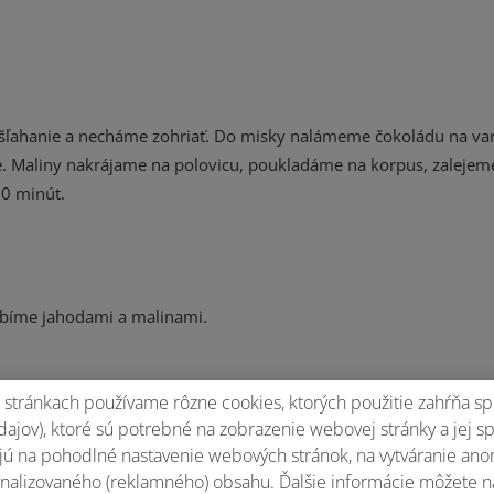
 šľahanie a necháme zohriať. Do misky nalámeme čokoládu na var
e. Maliny nakrájame na polovicu, poukladáme na korpus, zalejem
60 minút.
bíme jahodami a malinami.
stránkach používame rôzne cookies, ktorých použitie zahŕňa sp
ajov), ktoré sú potrebné na zobrazenie webovej stránky a jej s
ú na pohodlné nastavenie webových stránok, na vytváranie anony
nalizovaného (reklamného) obsahu. Ďalšie informácie môžete n