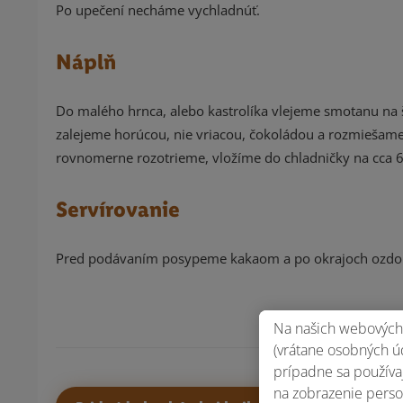
Po upečení necháme vychladnúť.
Náplň
Do malého hrnca, alebo kastrolíka vlejeme smotanu na
zalejeme horúcou, nie vriacou, čokoládou a rozmiešam
rovnomerne rozotrieme, vložíme do chladničky na cca 
Servírovanie
Pred podávaním posypeme kakaom a po okrajoch ozdo
Na našich webových 
(vrátane osobných úd
prípadne sa používaj
na zobrazenie perso