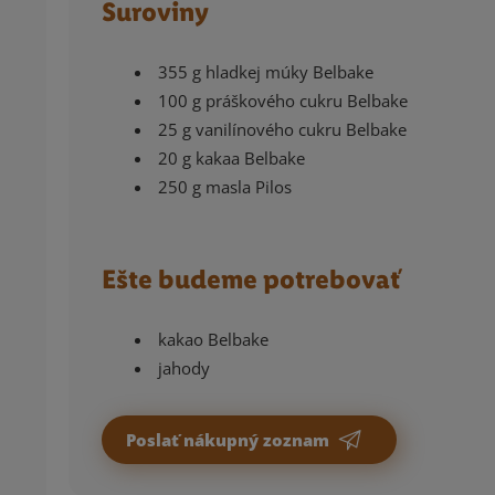
Suroviny
355 g hladkej múky Belbake
100 g práškového cukru Belbake
25 g vanilínového cukru Belbake
20 g kakaa Belbake
250 g masla Pilos
Ešte budeme potrebovať
kakao Belbake
jahody
Poslať nákupný zoznam