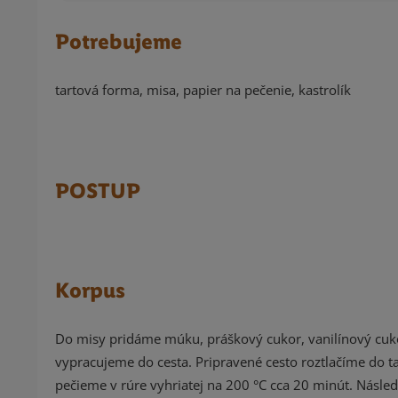
Potrebujeme
tartová forma, misa, papier na pečenie, kastrolík
POSTUP
Korpus
Do misy pridáme múku, práškový cukor, vanilínový cuko
vypracujeme do cesta. Pripravené cesto roztlačíme do t
pečieme v rúre vyhriatej na 200 °C cca 20 minút. Násle