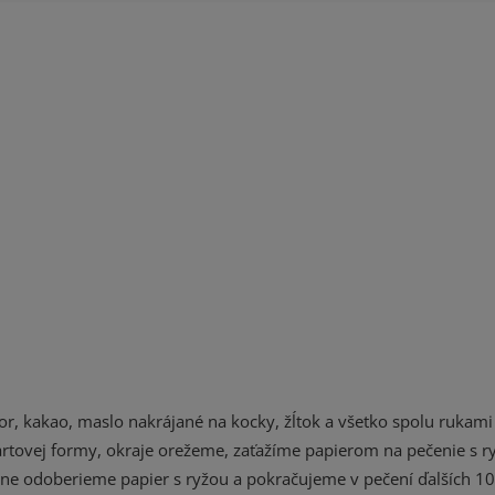
r, kakao, maslo nakrájané na kocky, žĺtok a všetko spolu rukami
artovej formy, okraje orežeme, zaťažíme papierom na pečenie s r
dne odoberieme papier s ryžou a pokračujeme v pečení ďalších 10