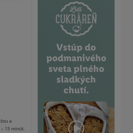
Vstúp do
podmanivého
sveta plného
sladkých
chutí.
yžou a
 – 15 minút.