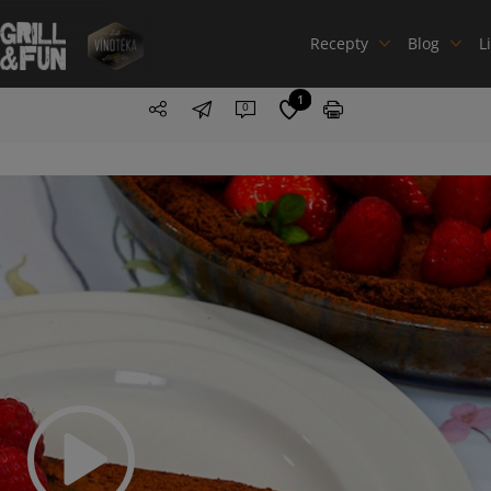
Recepty
Blog
L
1
0