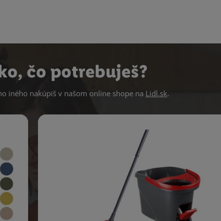
ko, čo potrebuješ?
 iného nakúpiš v našom online shope na
Lidl.sk
.