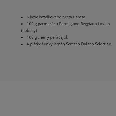
5 lyžíc bazalkového pesta Baresa
100 g parmezánu Parmigiano Reggiano Lovilio
(hobliny)
100 g cherry paradajok
4 plátky šunky Jamón Serrano Dulano Selection