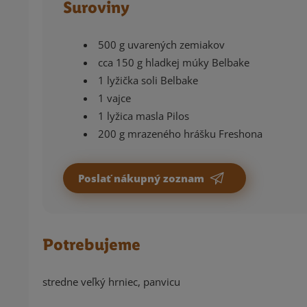
Suroviny
500 g uvarených zemiakov
cca 150 g hladkej múky Belbake
1 lyžička soli Belbake
1 vajce
1 lyžica masla Pilos
200 g mrazeného hrášku Freshona
Poslať nákupný zoznam
Potrebujeme
stredne veľký hrniec, panvicu