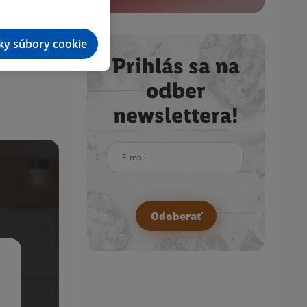
tky súbory cookie
Prihlás sa na
odber
newslettera!
E-mail
Odoberať