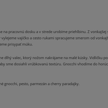
a pracovnú dosku a v strede urobíme priehlbinu. Z vonkajšej 
y vylejeme vajíčko a cesto rukami spracujeme smerom od vonkajš
žeme prisypať múku.
ujeme dlhý valec, ktorý nožom nakrájame na malé kúsky. Vidličku 
aby sme dosiahli vrúbkovanú textúru. Gnocchi vhodíme do horúc
 gnocchi, pesto, parmezán a cherry paradajky.