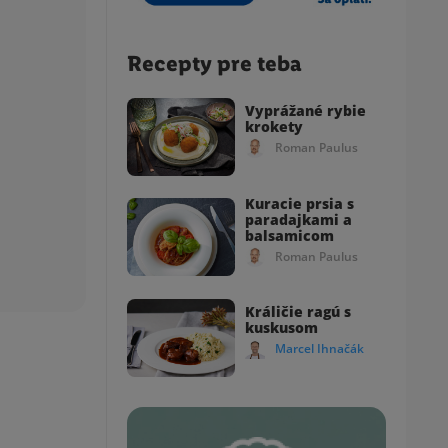
Recepty pre teba
Vyprážané rybie
krokety
Roman Paulus
Kuracie prsia s
paradajkami a
balsamicom
Roman Paulus
Králičie ragú s
kuskusom
Marcel Ihnačák