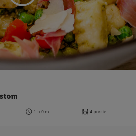
estom
1 h 0 m
4 porcie