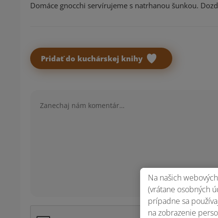
Domáce gnocchi servírujeme s natrhanou šunkou. Doz
Pridať do kuchárskej knihy
Komentár
Na našich webových 
(vrátane osobných úd
prípadne sa používaj
na zobrazenie perso