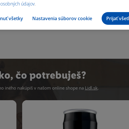
 osobných údajov
.
nuť všetky
Nastavenia súborov cookie
Prijať vše
ko, čo potrebuješ?
 iného nakúpiš v našom online shope na
Lidl.sk
.