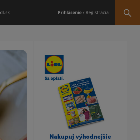
idl.sk
Prihlásenie
/ Registrácia
Obsah bočného panela