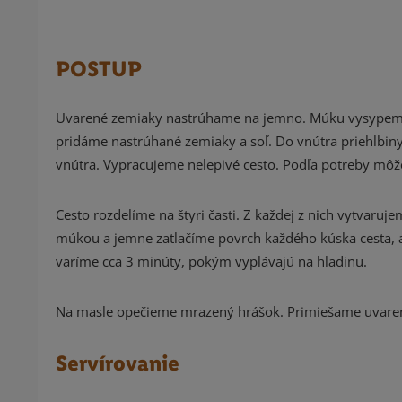
POSTUP
Uvarené zemiaky nastrúhame na jemno. Múku vysypeme n
pridáme nastrúhané zemiaky a soľ. Do vnútra priehlbin
vnútra. Vypracujeme nelepivé cesto. Podľa potreby mô
Cesto rozdelíme na štyri časti. Z každej z nich vytvar
múkou a jemne zatlačíme povrch každého kúska cesta, 
varíme cca 3 minúty, pokým vyplávajú na hladinu.
Na masle opečieme mrazený hrášok. Primiešame uvarené
Servírovanie