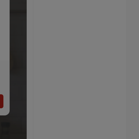
SPIEGELAU Poháre na pivo Craft Beer, 2
kusy
8.99
€