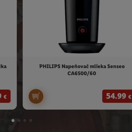
čka
PHILIPS Napeňovač mlieka Senseo
CA6500/60
9
54.99
€
€