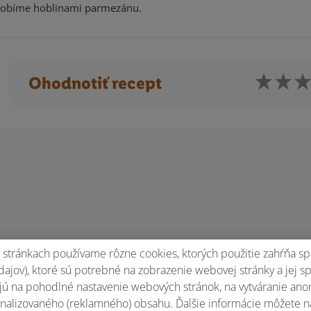
dobíme hoblinami parmezánu.
Ohodnotiť recept
stránkach používame rôzne cookies, ktorých použitie zahŕňa sp
ajov), ktoré sú potrebné na zobrazenie webovej stránky a jej s
ú na pohodlné nastavenie webových stránok, na vytváranie anony
nalizovaného (reklamného) obsahu. Ďalšie informácie môžete n