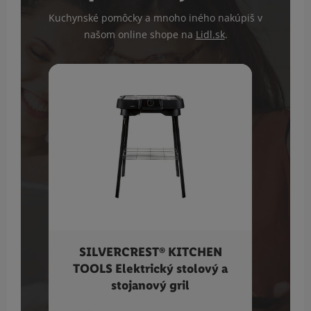
Kuchynské pomôcky a mnoho iného nakúpiš v
našom online shope na
Lidl.sk
.
SILVERCREST® KITCHEN
Vil
TOOLS Elektrický stolový a
stojanový gril