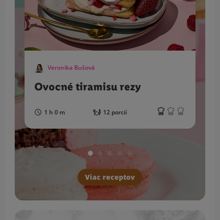
Veronika Bušová
Ovocné tiramisu rezy
1 h 0 m
12 porcií
Viac receptov