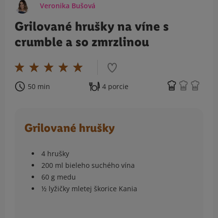
Veronika Bušová
Grilované hrušky na víne s
crumble a so zmrzlinou
50 min
4 porcie
Grilované hrušky
4 hrušky
200 ml bieleho suchého vína
60 g medu
½ lyžičky mletej škorice Kania