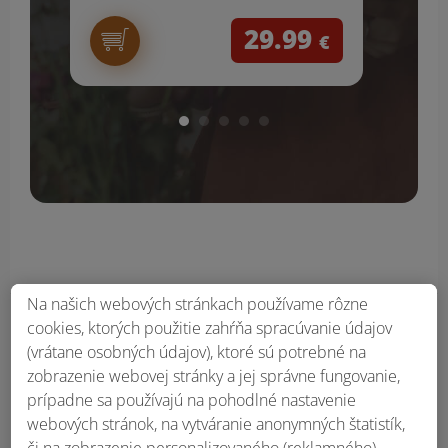
29.99
€
Na našich webových stránkach používame rôzne
cookies, ktorých použitie zahŕňa spracúvanie údajov
Obsah bočného panela
(vrátane osobných údajov), ktoré sú potrebné na
zobrazenie webovej stránky a jej správne fungovanie,
prípadne sa používajú na pohodlné nastavenie
webových stránok, na vytváranie anonymných štatistík,
či na zobrazenie personalizovaného (reklamného)