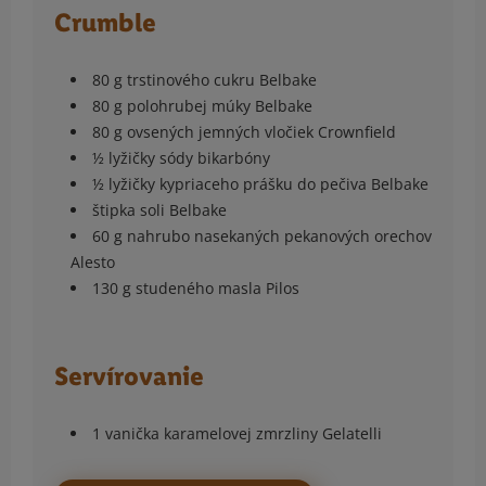
Crumble
80 g trstinového cukru Belbake
80 g polohrubej múky Belbake
80 g ovsených jemných vločiek Crownfield
½ lyžičky sódy bikarbóny
½ lyžičky kypriaceho prášku do pečiva Belbake
štipka soli Belbake
60 g nahrubo nasekaných pekanových orechov
Alesto
130 g studeného masla Pilos
Servírovanie
1 vanička karamelovej zmrzliny Gelatelli