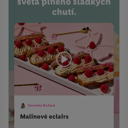
sveta plného sladkých
chutí.
Veronika Bušová
Malinové eclairs