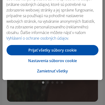
(vrátane osobných údajov), ktoré sú potrebné na
zobrazenie webovej stránky a jej správne fungovanie,
prípadne sa používajú na pohodlné nastavenie
webových stránok, na vytváranie anonymných štatistík,
či na zobrazenie personalizovaného (reklamného)
obsahu. Ďalšie informácie môžete nájsť v našom
SILVERCREST® Kávovar SKMK
S
Vyhlásení o ochrane osobných údajov
.
1000 A1, čierna
ušľa
Prijať všetky súbory cookie
Nastavenia súborov cookie
29.99
€
Zamietnuť všetky