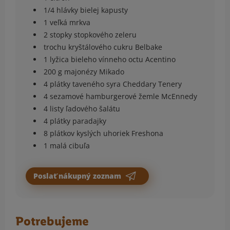
1/4 hlávky bielej kapusty
1 veľká mrkva
2 stopky stopkového zeleru
trochu kryštálového cukru Belbake
1 lyžica bieleho vínneho octu Acentino
200 g majonézy Mikado
4 plátky taveného syra Cheddary Tenery
4 sezamové hamburgerové žemle McEnnedy
4 listy ľadového šalátu
4 plátky paradajky
8 plátkov kyslých uhoriek Freshona
1 malá cibuľa
Poslať nákupný zoznam
Potrebujeme