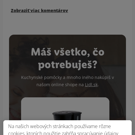
Zobraziť viac komentárov
Máš všetko, čo
potrebuješ?
Kuchynské pomôcky a mnoho iného nakúpiš v
našom online shope na
Lidl.sk
.
Na našich webových stránkach používame rôzne
cookies, ktorých použitie zahŕňa spracúvanie údajov