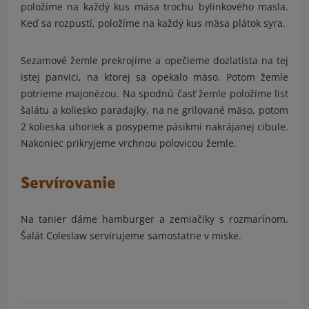
položíme na každý kus mäsa trochu bylinkového masla.
Keď sa rozpustí, položíme na každý kus mäsa plátok syra.
Sezamové žemle prekrojíme a opečieme dozlatista na tej
istej panvici, na ktorej sa opekalo mäso. Potom žemle
potrieme majonézou. Na spodnú časť žemle položíme list
šalátu a koliesko paradajky, na ne grilované mäso, potom
2 kolieska uhoriek a posypeme pásikmi nakrájanej cibule.
Nakoniec prikryjeme vrchnou polovicou žemle.
Servírovanie
Na tanier dáme hamburger a zemiačiky s rozmarínom.
Šalát Coleslaw servírujeme samostatne v miske.