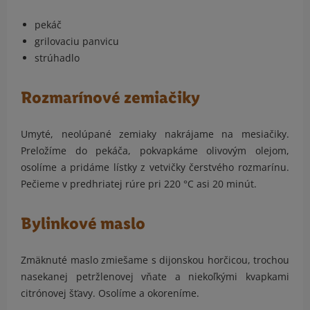
pekáč
grilovaciu panvicu
strúhadlo
Rozmarínové zemiačiky
Umyté, neolúpané zemiaky nakrájame na mesiačiky.
Preložíme do pekáča, pokvapkáme olivovým olejom,
osolíme a pridáme lístky z vetvičky čerstvého rozmarínu.
Pečieme v predhriatej rúre pri 220 °C asi 20 minút.
Bylinkové maslo
Zmäknuté maslo zmiešame s dijonskou horčicou, trochou
nasekanej petržlenovej vňate a niekoľkými kvapkami
citrónovej šťavy. Osolíme a okoreníme.