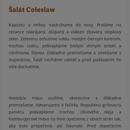
Šalát Coleslaw
Kapustu a mrkvu nastrúhame do misy. Pridáme na
rezance nakrájaný, olúpaný a vlákien zbavený stopkový
zeler. Zeleninu ochutíme soľou, mletým čiernym korením,
trochou cukru, pokvapkáme bielym vínnym octom a
citrónovou šťavou. Dôkladne premiešame a zmiešame s
majonézou. Šalát necháme odstáť a pred podávaním ho
ešte dochutíme.
Hovädzie mäso osolíme, okoreníme a dôkladne
premiešame. Vytvarujeme 4 fašírky. Rozpálenú grilovaciu
panvicu pokvapkáme trochou olivového oleja a
hamburgerové mäso na ňom opečieme z oboch strán tak,
aby bolo prepečené, ale šťavnaté. Pred dopečením