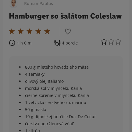
Roman Paulus
Hamburger so šalátom Coleslaw
1 h 0 m
4 porcie
800 g mletého hovädzieho mäsa
4 zemiaky
olivový olej Italiamo
morská soľ v mlynčeku Kania
čierne korenie v mlynčeku Kania
1 vetvička čerstvého rozmarínu
50 g masla
10 g dijonskej horčice Duc De Coeur
čerstvá petržlenová vňať
1 citrón