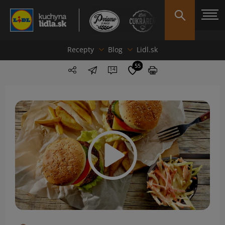
Recepty
Blog
Lidl.sk
55
14