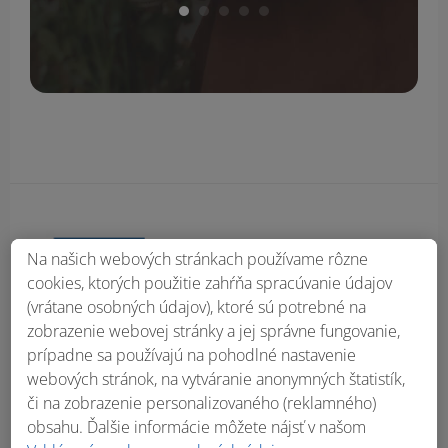
Obsah bočného panela
Na našich webových stránkach používame rôzne
cookies, ktorých použitie zahŕňa spracúvanie údajov
(vrátane osobných údajov), ktoré sú potrebné na
zobrazenie webovej stránky a jej správne fungovanie,
prípadne sa používajú na pohodlné nastavenie
webových stránok, na vytváranie anonymných štatistík,
či na zobrazenie personalizovaného (reklamného)
obsahu. Ďalšie informácie môžete nájsť v našom