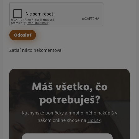
Zatiaľ nikto nekomentoval
Máš všetko, čo
potrebuješ?
Kuchynské pomôcky a mnoho iného nakúpiš v
našom online shope na
Lidl.sk
.