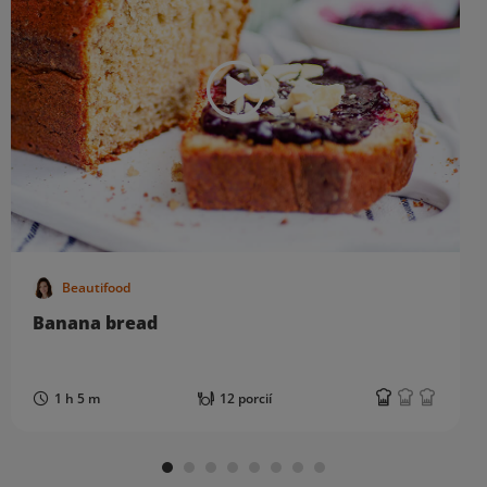
Beautifood
Banana bread
1 h 5 m
12 porcií