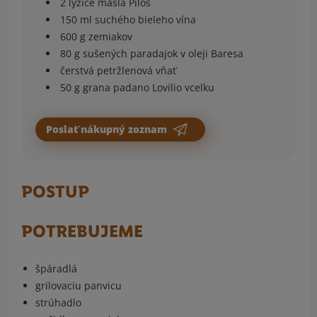
2 lyžice masla Pilos
150 ml suchého bieleho vína
600 g zemiakov
80 g sušených paradajok v oleji Baresa
čerstvá petržlenová vňať
50 g grana padano Lovilio vcelku
Poslať nákupný zoznam
POSTUP
POTREBUJEME
špáradlá
grilovaciu panvicu
strúhadlo