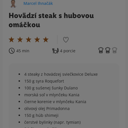
Marcel Ihnačák
Hovädzí steak s hubovou
omáčkou
45 min
4 porcie
4 steaky z hovädzej sviečkovice Deluxe
150 g syra Roquefort
100 g sušenej šunky Dulano
morská soľ v mlynčeku Kania
čierne korenie v mlynčeku Kania
olivový olej Primadonna
150 g húb shimeji
čerstvé bylinky (napr. tymian)