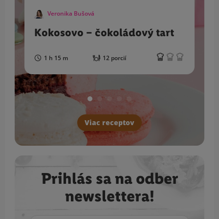
Veronika Bušová
Kokosovo – čokoládový tart
1 h 15 m
12 porcií
Viac receptov
Prihlás sa na odber
newslettera!