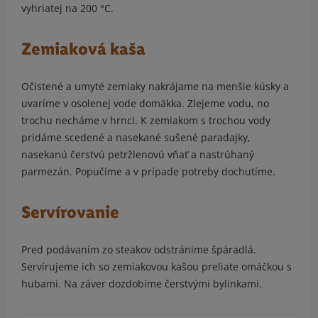
vyhriatej na 200 °C.
Zemiaková kaša
Očistené a umyté zemiaky nakrájame na menšie kúsky a
uvaríme v osolenej vode domäkka. Zlejeme vodu, no
trochu necháme v hrnci. K zemiakom s trochou vody
pridáme scedené a nasekané sušené paradajky,
nasekanú čerstvú petržlenovú vňať a nastrúhaný
parmezán. Popučíme a v prípade potreby dochutíme.
Servírovanie
Pred podávaním zo steakov odstránime špáradlá.
Servírujeme ich so zemiakovou kašou preliate omáčkou s
hubami. Na záver dozdobíme čerstvými bylinkami.