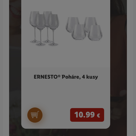
ERNESTO® Poháre, 4 kusy
SIL
10.99
€