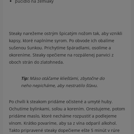
pučidlo na zemiaky
Steaky narežeme ostrým špicatým nožom tak, aby vznikli
kapsy, ktoré naplníme syrom. Po obvode ich obalíme
sušenou šunkou. Prichytíme špáradlami, osolíme a
okoreníme. Steaky opečieme na rozpálenej panvici z
oboch strán do zlatohneda.
Tip:
Mäso otáčame kliešťami, zbytočne do
neho nepicháme, aby nestratilo šťavu.
Po chvíli k steakom pridáme očistené a umyté huby.
Ochutíme bylinkami, soľou a korením. Orestujeme, potom
pridáme maslo, ktoré necháme rozpustiť a podlejeme
vínom. Krátko povaríme, aby sa z vína odparil alkohol.
Takto pripravené steaky dopečieme ešte 5 minút v rúre