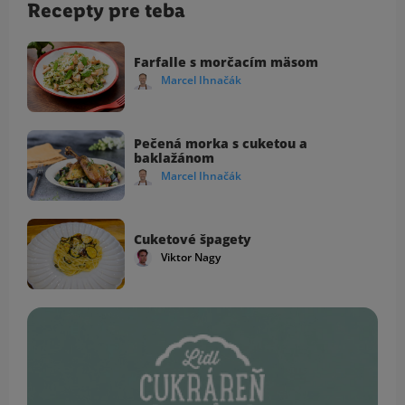
Recepty pre teba
Farfalle s morčacím mäsom
Marcel Ihnačák
Pečená morka s cuketou a
baklažánom
Marcel Ihnačák
Cuketové špagety
Viktor Nagy