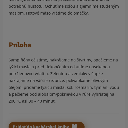
potrebnú hustotu. Ochutíme soľou a zjemníme studeným
maslom. Hotové mäso vrátime do omáčky.
Príloha
Šampiňóny očistíme, nakrájame na štvrtiny, opečieme na
lyžici masla a pred dokončením ochutíme nasekanou
petržlenovou vňaťou. Zeleninu a zemiaky v šupke
nakrájame na väčšie rezance, pokvapkáme olivovým
olejom, pridáme lyžicu masla, soľ, rozmarín, tymian, vodu
a pečieme pod alobalom/pokrievkou v rúre vyhriatej na
200 °C asi 30 – 40 minút.
Pridať do kuchárskej knihy