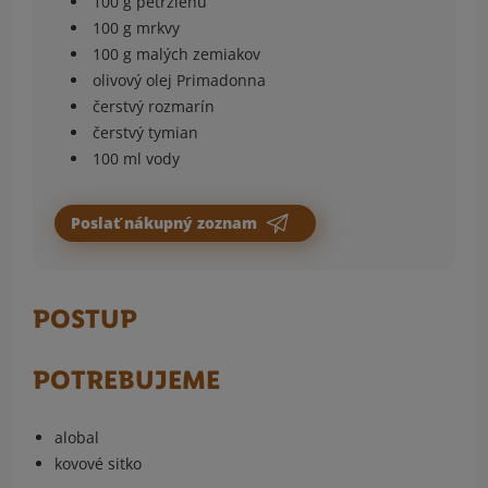
100 g petržlenu
100 g mrkvy
100 g malých zemiakov
olivový olej Primadonna
čerstvý rozmarín
čerstvý tymian
100 ml vody
Poslať nákupný zoznam
POSTUP
POTREBUJEME
alobal
kovové sitko