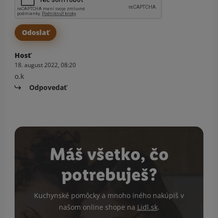
Hosť
18. august 2022, 08:20
o.k
Odpovedať
Máš všetko, čo
potrebuješ?
Kuchynské pomôcky a mnoho iného nakúpiš v
našom online shope na
Lidl.sk
.