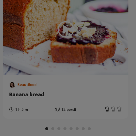
Beautifood
Banana bread
1 h 5 m
12 porcií