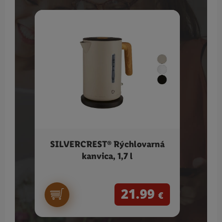
SILVERCREST® Rýchlovarná
SIL
kanvica, 1,7 l
21.99
€