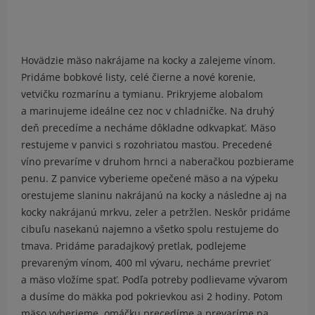
Hovädzie mäso nakrájame na kocky a zalejeme vínom.
Pridáme bobkové listy, celé čierne a nové korenie,
vetvičku rozmarínu a tymianu. Prikryjeme alobalom
a marinujeme ideálne cez noc v chladničke. Na druhý
deň precedíme a necháme dôkladne odkvapkať. Mäso
restujeme v panvici s rozohriatou masťou. Precedené
víno prevaríme v druhom hrnci a naberačkou pozbierame
penu. Z panvice vyberieme opečené mäso a na výpeku
orestujeme slaninu nakrájanú na kocky a následne aj na
kocky nakrájanú mrkvu, zeler a petržlen. Neskôr pridáme
cibuľu nasekanú najemno a všetko spolu restujeme do
tmava. Pridáme paradajkový pretlak, podlejeme
prevareným vínom, 400 ml vývaru, necháme prevrieť
a mäso vložíme spať. Podľa potreby podlievame vývarom
a dusíme do mäkka pod pokrievkou asi 2 hodiny. Potom
mäso vyberieme, omáčku precedíme a prevaríme na