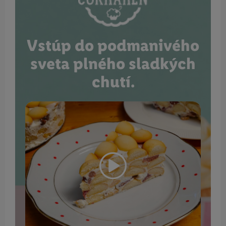
Vstúp do podmanivého
sveta plného sladkých
chutí.