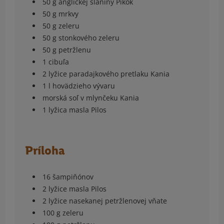
50 g anglickej slaniny Pikok
50 g mrkvy
50 g zeleru
50 g stonkového zeleru
50 g petržlenu
1 cibuľa
2 lyžice paradajkového pretlaku Kania
1 l hovädzieho vývaru
morská soľ v mlynčeku Kania
1 lyžica masla Pilos
Príloha
16 šampiňónov
2 lyžice masla Pilos
2 lyžice nasekanej petržlenovej vňate
100 g zeleru