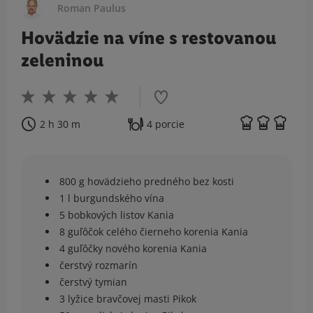
Roman Paulus
Hovädzie na víne s restovanou
zeleninou
2 h 30 m
4 porcie
800 g hovädzieho predného bez kosti
1 l burgundského vína
5 bobkových listov Kania
8 guľôčok celého čierneho korenia Kania
4 guľôčky nového korenia Kania
čerstvý rozmarín
čerstvý tymian
3 lyžice bravčovej masti Pikok