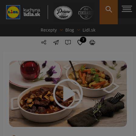
Recepty
Blog
Lidl.sk
7
1