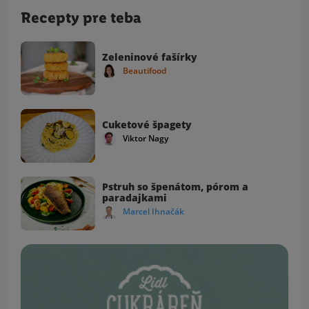
Recepty pre teba
Zeleninové fašírky
Beautifood
Cuketové špagety
Viktor Nagy
Pstruh so špenátom, pórom a
paradajkami
Marcel Ihnačák