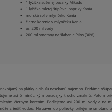
1 lyžička sušenej bazalky Mikado
1 lyžička mletej štipľavej papriky Kania
morská soľ v mlynčeku Kania
čierne korenie v mlynčeku Kania
asi 200 ml vody
200 ml smotany na šľahanie Pilos (30%)
k nakrájaný na plátky a cibuľu nasekanú najemno. Pridáme ošúpa
stujeme asi 5 minút, kým paradajky trochu zmäknú. Potom pr
 a mletým čiernym korením. Podlejeme asi 200 ml vody a na 
môže zriediť vodou. Na záver do polievky prilejeme smotanu a