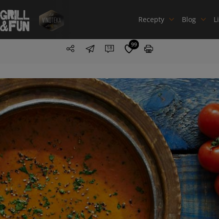
Recepty
Blog
L
99
18