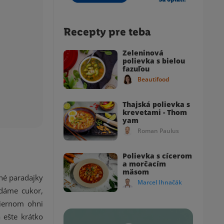
Recepty pre teba
Zeleninová
polievka s bielou
fazuľou
Beautifood
Thajská polievka s
krevetami - Thom
yam
Roman Paulus
Polievka s cícerom
a morčacím
mäsom
né paradajky
Marcel Ihnačák
idáme cukor,
miernom ohni
 ešte krátko