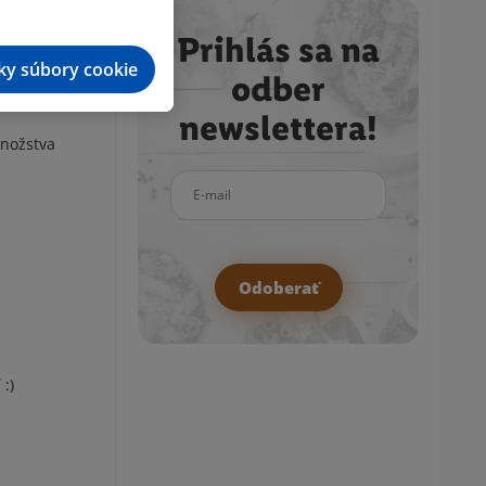
Prihlás sa na
tky súbory cookie
odber
newslettera!
množstva
E-mail
Odoberať
:)