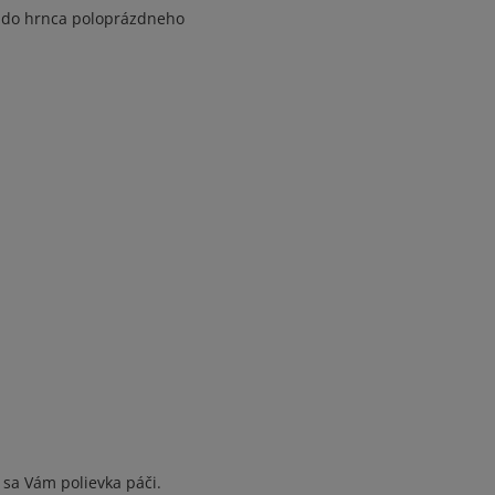
m do hrnca poloprázdneho
sa Vám polievka páči.