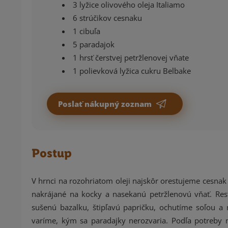
3 lyžice olivového oleja Italiamo
6 strúčikov cesnaku
1 cibuľa
5 paradajok
1 hrsť čerstvej petržlenovej vňate
1 polievková lyžica cukru Belbake
Poslať nákupný zoznam
Postup
V hrnci na rozohriatom oleji najskôr orestujeme cesna
nakrájané na kocky a nasekanú petržlenovú vňať. Re
sušenú bazalku, štipľavú papričku, ochutíme soľou
varíme, kým sa paradajky nerozvaria. Podľa potreby 