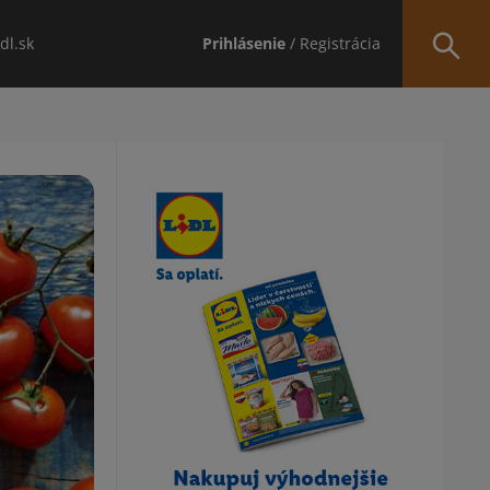
idl.sk
Prihlásenie
/ Registrácia
Obsah bočného panela