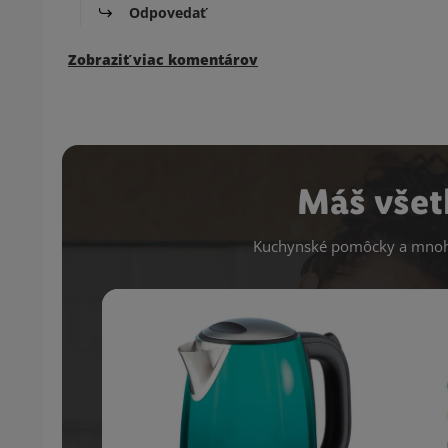
Odpovedať
Zobraziť viac komentárov
Máš všet
Kuchynské pomôcky a mnoho