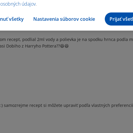
 osobných údajov
.
nuť všetky
Nastavenia súborov cookie
Prijať vše
 som recept, podlial 2ml vody a polievka je na spodku hrnca podla 
 asi Dobiho z Harryho Pottera??😆😆
) samozrejme recept si môžete upraviť podľa vlastných preferencií 