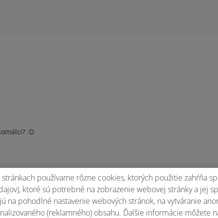
Somálci? :D
stránkach používame rôzne cookies, ktorých použitie zahŕňa sp
ajov), ktoré sú potrebné na zobrazenie webovej stránky a jej s
ú na pohodlné nastavenie webových stránok, na vytváranie anony
nalizovaného (reklamného) obsahu. Ďalšie informácie môžete n