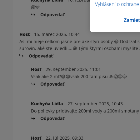
Vyhlásení o ochrane
🤗🩷
Odpovedať
Zamiet
Hosť
15. marec 2025, 10:44
Asi mi nieje celkom jasné pre aké štyri osoby 😆 Dodržal
surovin, aké ste uviedli....😆 Tými štyrmi osobami myslite
Odpovedať
Hosť
29. september 2025, 11:01
Však aké 2 ml?😅😅však 200 tam píšu 🙏😱😅😅
Odpovedať
Kuchyňa Lidla
27. september 2025, 10:43
Do polievky pridávajte 200ml vody a 200ml smotany :
Odpovedať
Hosť
22. júl 2025, 09:33