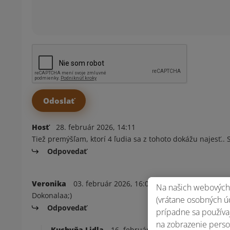
Hosť
28. február 2026, 14:11
Tiež premýšľam, ktorí 4 ľudia sa z tohoto dokážu najesť.. 
Odpovedať
Veronika
03. február 2026, 16:02
Na našich webových 
Dokonalaa;)
(vrátane osobných úd
Odpovedať
prípadne sa používaj
na zobrazenie perso
Kuchyňa Lidla
16. február 2026, 07:35