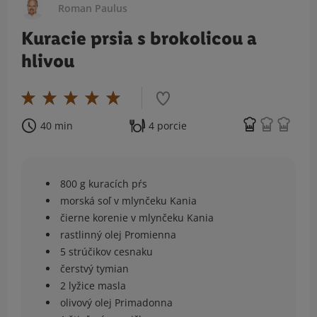
Roman Paulus
Kuracie prsia s brokolicou a
hlivou
40 min
4 porcie
800 g kuracích pŕs
morská soľ v mlynčeku Kania
čierne korenie v mlynčeku Kania
rastlinný olej Promienna
5 strúčikov cesnaku
čerstvý tymian
2 lyžice masla
olivový olej Primadonna