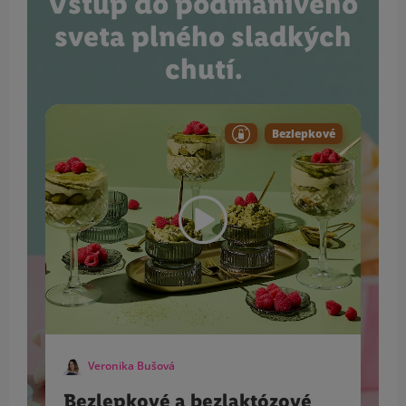
Vstúp do podmanivého
sveta plného sladkých
chutí.
Bezlepkové
Veronika Bušová
Bezlepkové a bezlaktózové