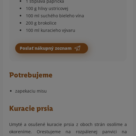
1 štipľavá paprička
100 g hlivy ustricovej
100 ml suchého bieleho vína
200 g brokolice
100 ml kuracieho vývaru
Poslať nákupný zoznam
Potrebujeme
zapekaciu misu
Kuracie prsia
Umyté a osušené kuracie prsia z oboch strán osolíme a
okoreníme. Orestujeme na rozpálenej panvici na