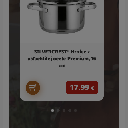
SILVERCREST® Hrniec z
ERNE
ušľachtilej ocele Premium, 16
cm
17.99
€