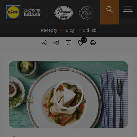
Recepty
Blog
Lidl.sk
10
2