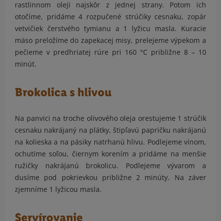
rastlinnom oleji najskôr z jednej strany. Potom ich
otočíme, pridáme 4 rozpučené strúčiky cesnaku, zopár
vetvičiek čerstvého tymianu a 1 lyžicu masla. Kuracie
mäso preložíme do zapekacej misy, prelejeme výpekom a
pečieme v predhriatej rúre pri 160 °C približne 8 – 10
minút.
Brokolica s hlivou
Na panvici na troche olivového oleja orestujeme 1 strúčik
cesnaku nakrájaný na plátky, štipľavú papričku nakrájanú
na kolieska a na pásiky natrhanú hlivu. Podlejeme vínom,
ochutíme soľou, čiernym korením a pridáme na menšie
ružičky nakrájanú brokolicu. Podlejeme vývarom a
dusíme pod pokrievkou približne 2 minúty. Na záver
zjemníme 1 lyžicou masla.
Servírovanie