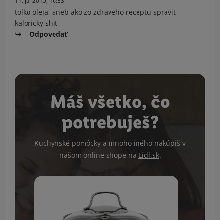
11. júl 2015, 16:33
tolko oleja, aneb ako zo zdraveho receptu spravit
kaloricky shit
Odpovedať
Máš všetko, čo
potrebuješ?
Kuchynské pomôcky a mnoho iného nakúpiš v
našom online shope na
Lidl.sk
.