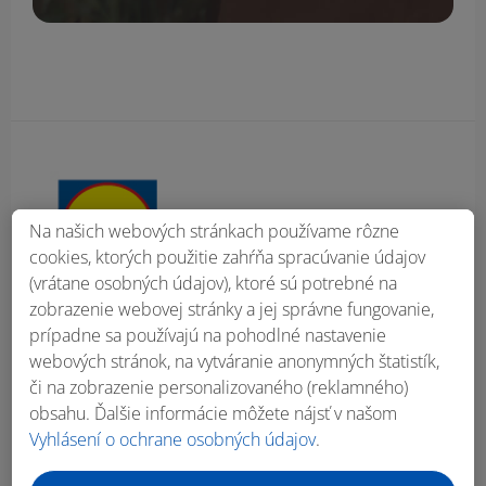
Obsah bočného panela
Na našich webových stránkach používame rôzne
cookies, ktorých použitie zahŕňa spracúvanie údajov
(vrátane osobných údajov), ktoré sú potrebné na
zobrazenie webovej stránky a jej správne fungovanie,
prípadne sa používajú na pohodlné nastavenie
webových stránok, na vytváranie anonymných štatistík,
či na zobrazenie personalizovaného (reklamného)
obsahu. Ďalšie informácie môžete nájsť v našom
Vyhlásení o ochrane osobných údajov
.