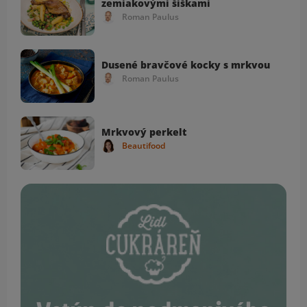
zemiakovými šiškami
Roman Paulus
Dusené bravčové kocky s mrkvou
Roman Paulus
Mrkvový perkelt
Beautifood