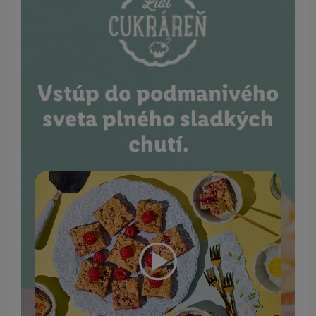
Vstúp do podmanivého
sveta plného sladkých
chutí.