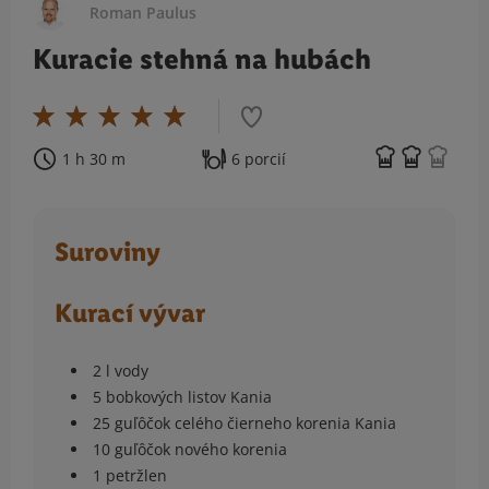
Roman Paulus
Kuracie stehná na hubách
1 h 30 m
6 porcií
Suroviny
Kurací vývar
2 l vody
5 bobkových listov Kania
25 guľôčok celého čierneho korenia Kania
10 guľôčok nového korenia
1 petržlen