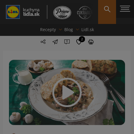
Recepty
Blog
Lidl.sk
2
0