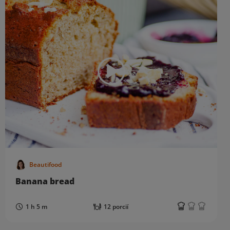
Beautifood
Banana bread
1 h 5 m
12 porcií