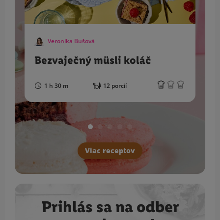
Veronika Bušová
Bezvaječný müsli koláč
1 h 30 m
12 porcií
Viac receptov
Prihlás sa na odber