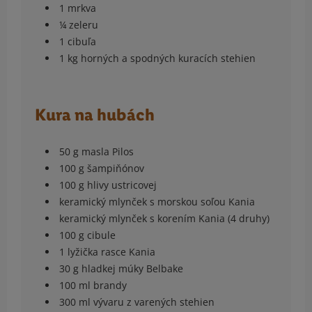
1 mrkva
¼ zeleru
1 cibuľa
1 kg horných a spodných kuracích stehien
Kura na hubách
50 g masla Pilos
100 g šampiňónov
100 g hlivy ustricovej
keramický mlynček s morskou soľou Kania
keramický mlynček s korením Kania (4 druhy)
100 g cibule
1 lyžička rasce Kania
30 g hladkej múky Belbake
100 ml brandy
300 ml vývaru z varených stehien