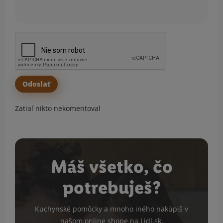
Zatiaľ nikto nekomentoval
Máš všetko, čo
potrebuješ?
Kuchynské pomôcky a mnoho iného nakúpiš v
našom online shope na
Lidl.sk
.