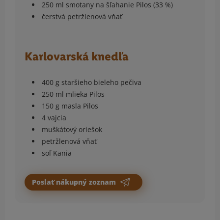
250 ml smotany na šľahanie Pilos (33 %)
čerstvá petržlenová vňať
Karlovarská knedľa
400 g staršieho bieleho pečiva
250 ml mlieka Pilos
150 g masla Pilos
4 vajcia
muškátový oriešok
petržlenová vňať
soľ Kania
Poslať nákupný zoznam