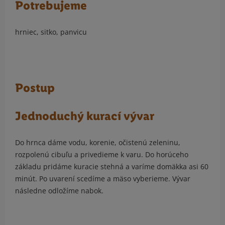
Potrebujeme
hrniec, sitko, panvicu
Postup
Jednoduchý kurací vývar
Do hrnca dáme vodu, korenie, očistenú zeleninu,
rozpolenú cibuľu a privedieme k varu. Do horúceho
základu pridáme kuracie stehná a varíme domäkka asi 60
minút. Po uvarení scedíme a mäso vyberieme. Vývar
následne odložíme nabok.