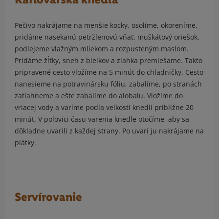
Pečivo nakrájame na menšie kocky, osolíme, okoreníme,
pridáme nasekanú petržlenovú vňať, muškátový oriešok,
podlejeme vlažným mliekom a rozpusteným maslom.
Pridáme žĺtky, sneh z bielkov a zľahka premiešame. Takto
pripravené cesto vložíme na 5 minút do chladničky. Cesto
nanesieme na potravinársku fóliu, zabalíme, po stranách
zatiahneme a ešte zabalíme do alobalu. Vložíme do
vriacej vody a varíme podľa veľkosti knedlí približne 20
minút. V polovici času varenia knedle otočíme, aby sa
dôkladne uvarili z každej strany. Po uvarí ju nakrájame na
plátky.
Servírovanie