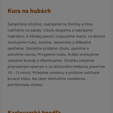
Kura na hubách
Šampiňóny očistíme, nakrájame na štvrtiny a hlivu
natrháme na pásiky. Cibulu ošúpeme a nakrájame
nadrobno. V hlbokej panvici rozpustíme maslo, na ktorom
orestujeme huby, osolíme, okoreníme a dôkladne
opečieme. Následne pridáme cibuľu, speníme a
ochutíme rascou. Prisypeme múku, krátko orestujeme,
zalejeme brandy a oflambujeme. Omáčku zalejeme
pripraveným vývarom a za občasného miešania povaríme
10 – 15 minút. Prilejeme smotanu a pridáme natrhané
kuracie mäso. Na záver dochutíme nasekanou
petržlenovou vňaťou.
Karlovarská knedľa