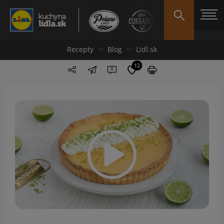
Recepty
Blog
Lidl.sk
12
0