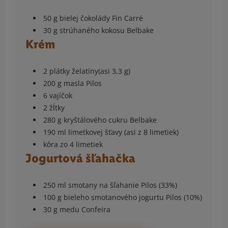
50 g bielej čokolády Fin Carré
30 g strúhaného kokosu Belbake
Krém
2 plátky želatíny(asi 3,3 g)
200 g masla Pilos
6 vajíčok
2 žĺtky
280 g kryštálového cukru Belbake
190 ml limetkovej šťavy (asi z 8 limetiek)
kôra zo 4 limetiek
Jogurtová šľahačka
250 ml smotany na šľahanie Pilos (33%)
100 g bieleho smotanového jogurtu Pilos (10%)
30 g medu Confeira