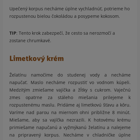
Upečený korpus necháme úplne vychladnúť, potrieme ho
rozpustenou bielou čokoládou a posypeme kokosom.
TIP
: Tento krok zabezpečí, že cesto sa nerozmočí a
zostane chrumkavé.
Limetkový krém
Želatínu namočíme do studenej vody a necháme
napučať. Maslo necháme rozpustiť vo vodnom kúpeli.
Medzitým zmiešame vajíčka a žĺtky s cukrom. Vaječnú
zmes opatrne za stáleho miešania prilejeme k
rozpustenému maslu. Pridáme aj limetkovú šťavu a kôru.
Varíme nad parou na miernom ohni približne 8 minút.
Miešame, aby sa vajíčka nezrazili. K hotovému krému
primiešame napučanú a vyžmýkanú želatínu a nalejeme
na pripravený korpus. Necháme v chladničke úplne