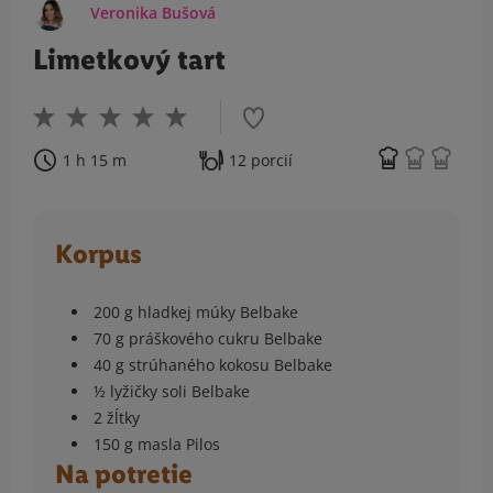
Veronika Bušová
Limetkový tart
1 h 15 m
12 porcií
Korpus
200 g hladkej múky Belbake
70 g práškového cukru Belbake
40 g strúhaného kokosu Belbake
½ lyžičky soli Belbake
2 žĺtky
150 g masla Pilos
Na potretie