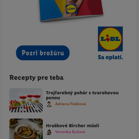
Recepty pre teba
Trojfarebný pohár s tvarohovou
penou
Adriana Poláková
Hruškové Bircher müsli
Veronika Bušová