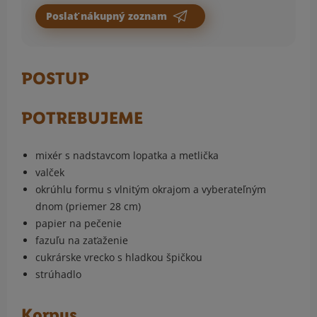
Poslať nákupný zoznam
POSTUP
POTREBUJEME
mixér s nadstavcom lopatka a metlička
valček
okrúhlu formu s vlnitým okrajom a vyberateľným
dnom (priemer 28 cm)
papier na pečenie
fazuľu na zaťaženie
cukrárske vrecko s hladkou špičkou
strúhadlo
Korpus