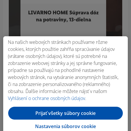
LIVARNO HOME Súprava dóz
SILV
na potraviny, 13-dielna
Na našich webových stránkach používame rôzne
8.99
cookies, ktorých použitie zahŕňa spracúvanie údajov
€
(vrátane osobných údajov), ktoré sú potrebné na
zobrazenie webovej stránky a jej správne fungovanie,
prípadne sa používajú na pohodlné nastavenie
webových stránok, na vytváranie anonymných štatistík,
či na zobrazenie personalizovaného (reklamného)
obsahu. Ďalšie informácie môžete nájsť v našom
Vyhlásení o ochrane osobných údajov
.
Prijať všetky súbory cookie
Nastavenia súborov cookie