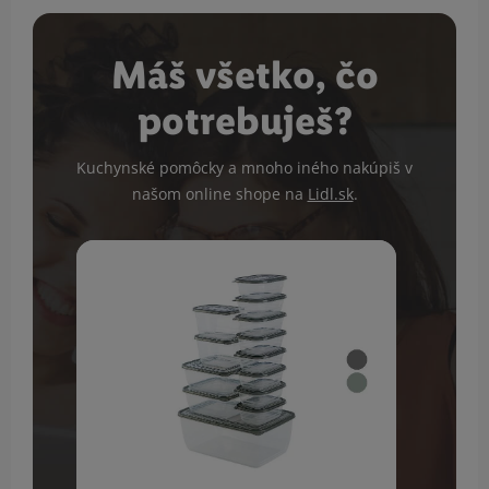
Máš všetko, čo
potrebuješ?
Kuchynské pomôcky a mnoho iného nakúpiš v
našom online shope na
Lidl.sk
.