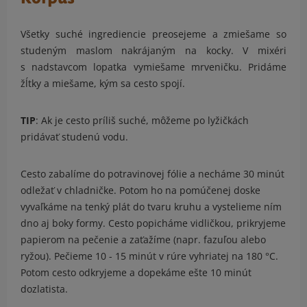
Všetky suché ingrediencie preosejeme a zmiešame so
studeným maslom nakrájaným na kocky. V mixéri
s nadstavcom lopatka vymiešame mrveničku. Pridáme
žĺtky a miešame, kým sa cesto spojí.
TIP
: Ak je cesto príliš suché, môžeme po lyžičkách
pridávať studenú vodu.
Cesto zabalíme do potravinovej fólie a necháme 30 minút
odležať v chladničke. Potom ho na pomúčenej doske
vyvaľkáme na tenký plát do tvaru kruhu a vystelieme ním
dno aj boky formy. Cesto popicháme vidličkou, prikryjeme
papierom na pečenie a zaťažíme (napr. fazuľou alebo
ryžou). Pečieme 10 - 15 minút v rúre vyhriatej na 180 °C.
Potom cesto odkryjeme a dopekáme ešte 10 minút
dozlatista.