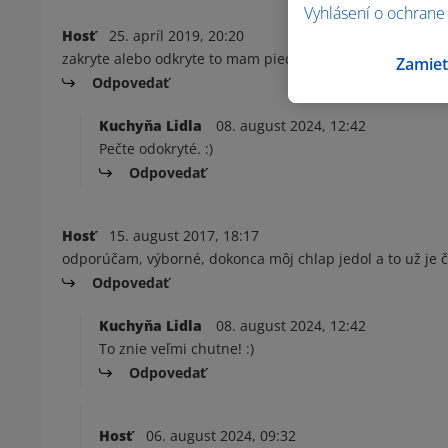
Vyhlásení o ochrane
Hosť
25. apríl 2019, 20:20
zakryte alebo odkryte to mam piect?
Zamiet
Odpovedať
Kuchyňa Lidla
08. august 2024, 12:42
Pečte odokryté. :)
Odpovedať
Hosť
15. august 2017, 18:17
odporúčam, výborné, dokonca môj chlap jedol a to už je
Odpovedať
Kuchyňa Lidla
08. august 2024, 12:42
To znie veľmi chutne! :)
Odpovedať
Hosť
06. august 2024, 09:32