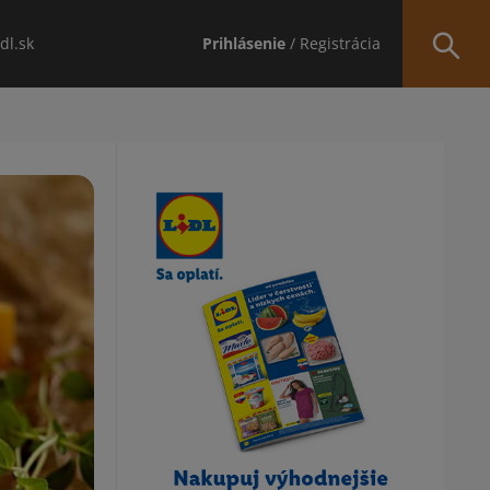
idl.sk
Prihlásenie
/ Registrácia
Obsah bočného panela