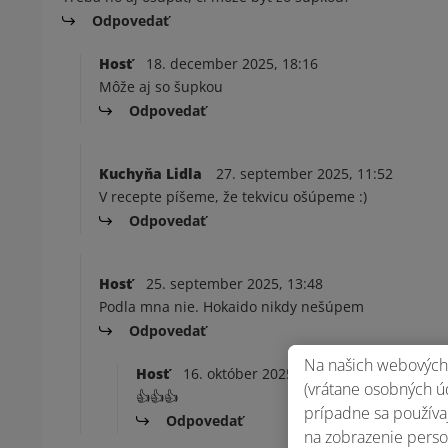
Odpovedať
Hosť
18. december 2025, 18:16
Môže aj so šupkou
Odpovedať
Kuchyňa Lidla
27. september 2025, 11:52
V recepte píšeme, že tekvicu ošúpeme :)
Odpovedať
Hosť
25. september 2025, 13:48
Podla mna nie. Hokaido nikdy nešúpem
Odpovedať
Na našich webových 
Hosť
16. október 2025, 18:47
(vrátane osobných úd
👍👍👍
prípadne sa používaj
Odpovedať
na zobrazenie perso