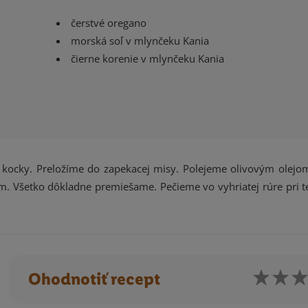
čerstvé oregano
morská soľ v mlynčeku Kania
čierne korenie v mlynčeku Kania
kocky. Preložíme do zapekacej misy. Polejeme olivovým olej
. Všetko dôkladne premiešame. Pečieme vo vyhriatej rúre pri t
Ohodnotiť recept