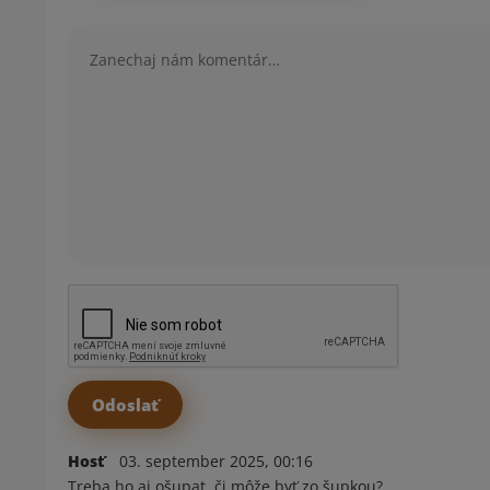
Komentár
Hosť
03. september 2025, 00:16
Treba ho aj ošupat, či môže byť zo šupkou?