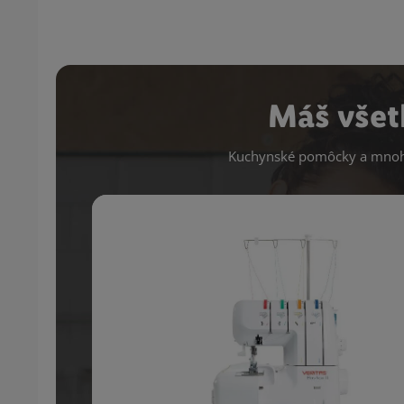
Máš všet
Kuchynské pomôcky a mnoho