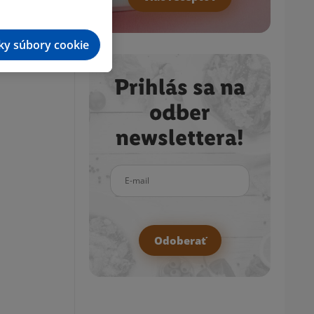
tky súbory cookie
Prihlás sa na
odber
newslettera!
E-mail
Odoberať