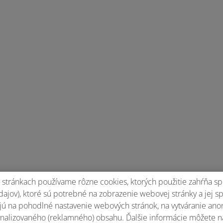
stránkach používame rôzne cookies, ktorých použitie zahŕňa sp
ajov), ktoré sú potrebné na zobrazenie webovej stránky a jej s
ú na pohodlné nastavenie webových stránok, na vytváranie anony
nalizovaného (reklamného) obsahu. Ďalšie informácie môžete n