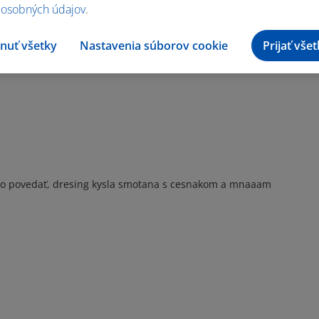
 osobných údajov
.
nuť všetky
Nastavenia súborov cookie
Prijať vše
 čo povedať, dresing kysla smotana s cesnakom a mnaaam