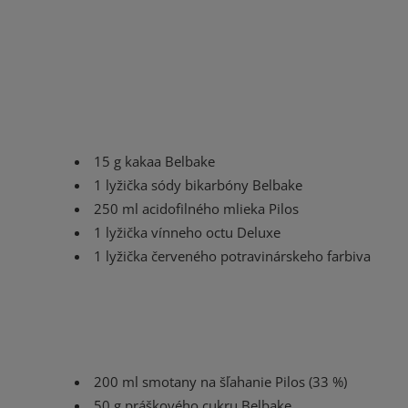
15 g kakaa Belbake
1 lyžička sódy bikarbóny Belbake
250 ml acidofilného mlieka Pilos
1 lyžička vínneho octu Deluxe
1 lyžička červeného potravinárskeho farbiva
200 ml smotany na šľahanie Pilos (33 %)
50 g práškového cukru Belbake