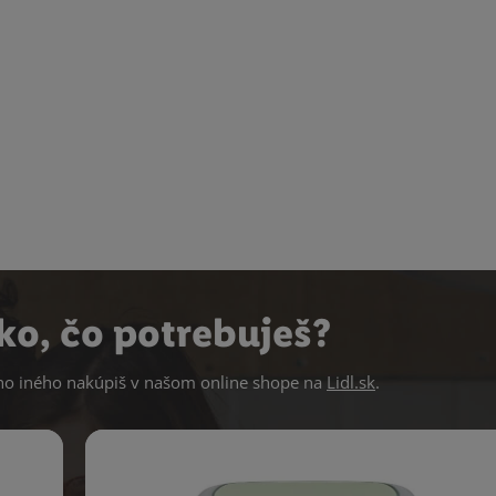
ko, čo potrebuješ?
 iného nakúpiš v našom online shope na
Lidl.sk
.