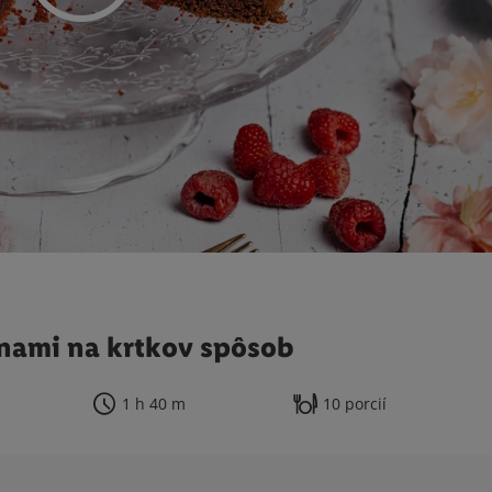
nami na krtkov spôsob
1 h 40 m
10 porcií