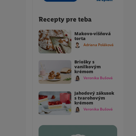
Recepty pre teba
Makovo-višňová
torta
Adriana Poláková
Briošky s
vanilkovým
krémom
Veronika Bušová
Jahodový zákusok
s tvarohovým
krémom
Veronika Bušová