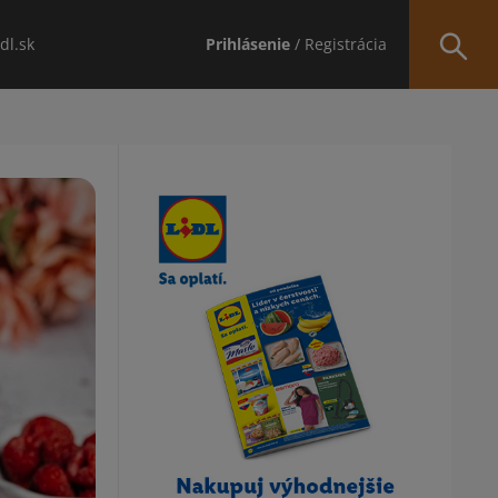
idl.sk
Prihlásenie
/ Registrácia
Obsah bočného panela