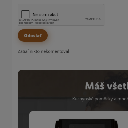
Zatiaľ nikto nekomentoval
Máš všet
Kuchynské pomôcky a mnoho