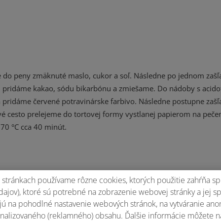
do peny zmäknuté maslo, cukor a soľ. Následne po jednom zaš
u pridáme kakao, sódu bikarbónu a zmiešame. Do nádoby s acido
a pridáme červené potravinárske farbivo. Následne postupne zaš
vé cesto prelejeme do tortovej formy vystlanej papierom na pečen
170 °C cca 40 minút.
stránkach používame rôzne cookies, ktorých použitie zahŕňa sp
čokoládu. V robote s nadstavcom metlička spolu vyšľaháme čerstv
ajov), ktoré sú potrebné na zobrazenie webovej stránky a jej s
idáme bielu čokoládu a rýchlo zapracujeme. Následne krém ručn
ú na pohodlné nastavenie webových stránok, na vytváranie anony
formy, stiahneme papier na pečenie a vrátime naspať na podstave
nalizovaného (reklamného) obsahu. Ďalšie informácie môžete n
o misky. Dno korpusu potrieme džemom. Pridáme ⅓ krému, uhla