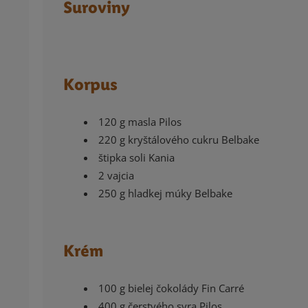
Suroviny
Korpus
120 g masla Pilos
220 g kryštálového cukru Belbake
štipka soli Kania
2 vajcia
250 g hladkej múky Belbake
Krém
100 g bielej čokolády Fin Carré
400 g čerstvého syra Pilos