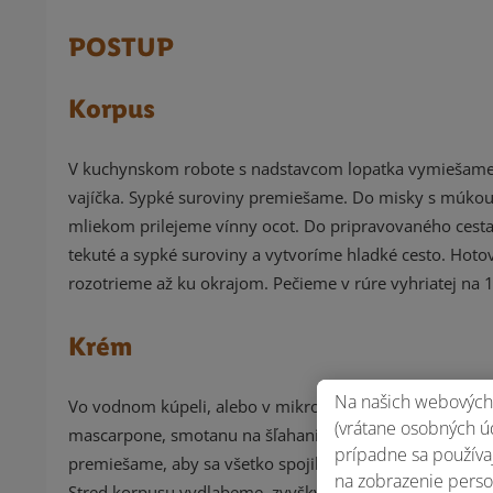
POSTUP
Korpus
V kuchynskom robote s nadstavcom lopatka vymiešame 
vajíčka. Sypké suroviny premiešame. Do misky s múko
mliekom prilejeme vínny ocot. Do pripravovaného cest
tekuté a sypké suroviny a vytvoríme hladké cesto. Hoto
rozotrieme až ku okrajom. Pečieme v rúre vyhriatej na 
Krém
Na našich webových 
Vo vodnom kúpeli, alebo v mikrovlnke roztopíme bielu 
(vrátane osobných úd
mascarpone, smotanu na šľahanie a práškový cukor. Pr
prípadne sa používaj
premiešame, aby sa všetko spojilo. Korpus uvoľníme z 
na zobrazenie perso
Stred korpusu vydlabeme, zvyšky rozmrvíme a dáme d