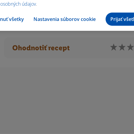
 osobných údajov
.
 Zvyšné ⅔ krému navrstvíme a vytvarujeme do kopčeka. Tortu z
ky ideálne na noc.
nuť všetky
Nastavenia súborov cookie
Prijať vše
Ohodnotiť recept