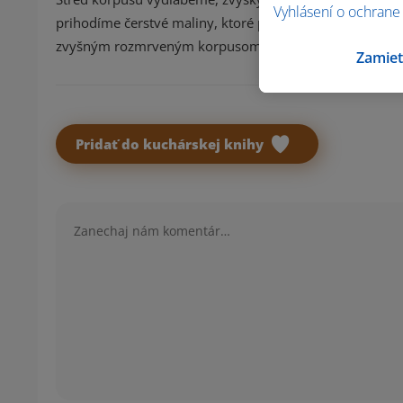
Vyhlásení o ochrane
prihodíme čerstvé maliny, ktoré povtláčame do krému.
zvyšným rozmrveným korpusom a odložíme do chladnič
Zamiet
Pridať do kuchárskej knihy
Komentár