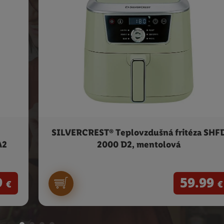
SILVERCREST® Teplovzdušná fritéza SHF
A2
2000 D2, mentolová
9
59.99
€
€