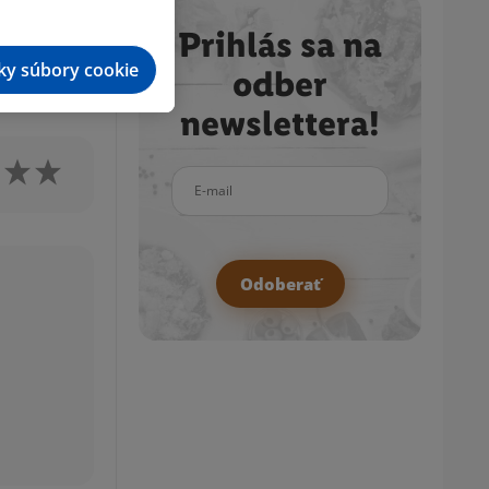
asypeme
Prihlás sa na
tky súbory cookie
odber
newslettera!
E-mail
Odoberať