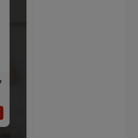
D
Vileda Náhradný poťah na Spray Max
14.99
€